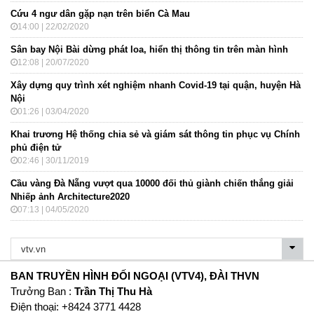
Cứu 4 ngư dân gặp nạn trên biển Cà Mau
14:00 | 22/02/2020
Sân bay Nội Bài dừng phát loa, hiển thị thông tin trên màn hình
12:08 | 20/07/2020
Xây dựng quy trình xét nghiệm nhanh Covid-19 tại quận, huyện Hà
Nội
01:26 | 03/04/2020
Khai trương Hệ thống chia sẻ và giám sát thông tin phục vụ Chính
phủ điện tử
02:46 | 30/11/2019
Cầu vàng Đà Nẵng vượt qua 10000 đối thủ giành chiến thắng giải
Nhiếp ảnh Architecture2020
07:13 | 04/05/2020
BAN TRUYỀN HÌNH ĐỐI NGOẠI (VTV4), ĐÀI THVN
Trưởng Ban :
Trần Thị Thu Hà
Ðiện thoại: +8424 3771 4428