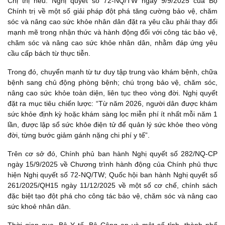
Chị thị nêu: Nghị quyết số 72-NQ/TW ngày 9/9/2025 của Bộ
Chính trị về một số giải pháp đột phá tăng cường bảo vệ, chăm
sóc và nâng cao sức khỏe nhân dân đặt ra yêu cầu phải thay đổi
mạnh mẽ trong nhận thức và hành động đối với công tác bảo vệ,
chăm sóc và nâng cao sức khỏe nhân dân, nhằm đáp ứng yêu
cầu cấp bách từ thực tiễn.
Trong đó, chuyển mạnh từ tư duy tập trung vào khám bệnh, chữa
bệnh sang chủ động phòng bệnh; chú trọng bảo vệ, chăm sóc,
nâng cao sức khỏe toàn diện, liên tục theo vòng đời. Nghị quyết
đặt ra mục tiêu chiến lược: “Từ năm 2026, người dân được khám
sức khỏe định kỳ hoặc khám sàng lọc miễn phí ít nhất mỗi năm 1
lần, được lập sổ sức khỏe điện tử để quản lý sức khỏe theo vòng
đời, từng bước giảm gánh nặng chi phí y tế”.
Trên cơ sở đó, Chính phủ ban hành Nghị quyết số 282/NQ-CP
ngày 15/9/2025 về Chương trình hành động của Chính phủ thực
hiện Nghị quyết số 72-NQ/TW; Quốc hội ban hành Nghị quyết số
261/2025/QH15 ngày 11/12/2025 về một số cơ chế, chính sách
đặc biệt tạo đột phá cho công tác bảo vệ, chăm sóc và nâng cao
sức khoẻ nhân dân.