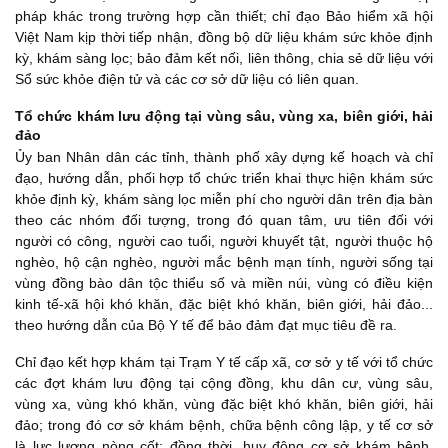
pháp khác trong trường hợp cần thiết; chỉ đạo Bảo hiểm xã hội
Việt Nam kịp thời tiếp nhận, đồng bộ dữ liệu khám sức khỏe định
kỳ, khám sàng lọc; bảo đảm kết nối, liên thông, chia sẻ dữ liệu với
Sổ sức khỏe điện tử và các cơ sở dữ liệu có liên quan.
Tổ chức khám lưu động tại vùng sâu, vùng xa, biên giới, hải
đảo
Ủy ban Nhân dân các tỉnh, thành phố xây dựng kế hoạch và chỉ
đạo, hướng dẫn, phối hợp tổ chức triển khai thực hiện khám sức
khỏe định kỳ, khám sàng lọc miễn phí cho người dân trên địa bàn
theo các nhóm đối tượng, trong đó quan tâm, ưu tiên đối với
người có công, người cao tuổi, người khuyết tật, người thuộc hộ
nghèo, hộ cận nghèo, người mắc bệnh mạn tính, người sống tại
vùng đồng bào dân tộc thiểu số và miền núi, vùng có điều kiện
kinh tế-xã hội khó khăn, đặc biệt khó khăn, biên giới, hải đảo...
theo hướng dẫn của Bộ Y tế để bảo đảm đạt mục tiêu đề ra.
Chỉ đạo kết hợp khám tại Trạm Y tế cấp xã, cơ sở y tế với tổ chức
các đợt khám lưu động tại cộng đồng, khu dân cư, vùng sâu,
vùng xa, vùng khó khăn, vùng đặc biệt khó khăn, biên giới, hải
đảo; trong đó cơ sở khám bệnh, chữa bệnh công lập, y tế cơ sở
là lực lượng nòng cốt; đồng thời, huy động cơ sở khám bệnh,