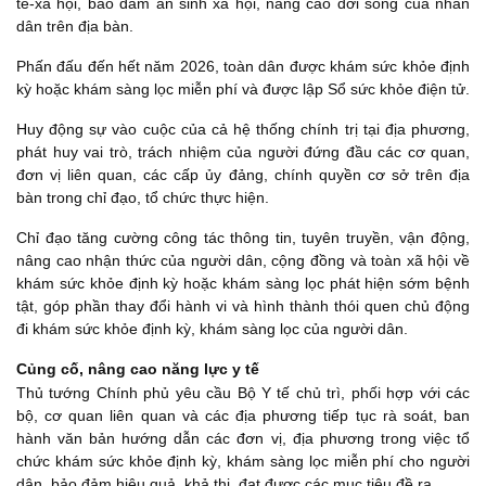
tế-xã hội, bảo đảm an sinh xã hội, nâng cao đời sống của nhân
dân trên địa bàn.
Phấn đấu đến hết năm 2026, toàn dân được khám sức khỏe định
kỳ hoặc khám sàng lọc miễn phí và được lập Sổ sức khỏe điện tử.
Huy động sự vào cuộc của cả hệ thống chính trị tại địa phương,
phát huy vai trò, trách nhiệm của người đứng đầu các cơ quan,
đơn vị liên quan, các cấp ủy đảng, chính quyền cơ sở trên địa
bàn trong chỉ đạo, tổ chức thực hiện.
Chỉ đạo tăng cường công tác thông tin, tuyên truyền, vận động,
nâng cao nhận thức của người dân, cộng đồng và toàn xã hội về
khám sức khỏe định kỳ hoặc khám sàng lọc phát hiện sớm bệnh
tật, góp phần thay đổi hành vi và hình thành thói quen chủ động
đi khám sức khỏe định kỳ, khám sàng lọc của người dân.
Củng cố, nâng cao năng lực y tế
Thủ tướng Chính phủ yêu cầu Bộ Y tế chủ trì, phối hợp với các
bộ, cơ quan liên quan và các địa phương tiếp tục rà soát, ban
hành văn bản hướng dẫn các đơn vị, địa phương trong việc tổ
chức khám sức khỏe định kỳ, khám sàng lọc miễn phí cho người
dân, bảo đảm hiệu quả, khả thi, đạt được các mục tiêu đề ra.