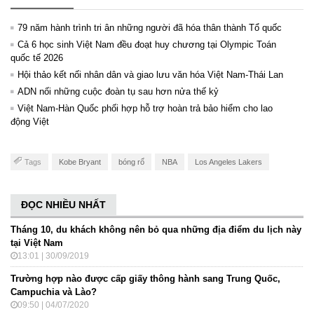
79 năm hành trình tri ân những người đã hóa thân thành Tổ quốc
Cả 6 học sinh Việt Nam đều đoạt huy chương tại Olympic Toán
quốc tế 2026
Hội thảo kết nối nhân dân và giao lưu văn hóa Việt Nam-Thái Lan
ADN nối những cuộc đoàn tụ sau hơn nửa thế kỷ
Việt Nam-Hàn Quốc phối hợp hỗ trợ hoàn trả bảo hiểm cho lao
động Việt
Tags
Kobe Bryant
bóng rổ
NBA
Los Angeles Lakers
ĐỌC NHIỀU NHẤT
Tháng 10, du khách không nên bỏ qua những địa điểm du lịch này
tại Việt Nam
13:01 | 30/09/2019
Trường hợp nào được cấp giấy thông hành sang Trung Quốc,
Campuchia và Lào?
09:50 | 04/07/2020