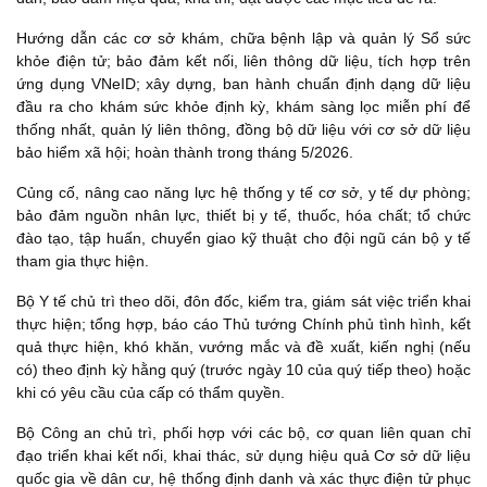
Hướng dẫn các cơ sở khám, chữa bệnh lập và quản lý Sổ sức
khỏe điện tử; bảo đảm kết nối, liên thông dữ liệu, tích hợp trên
ứng dụng VNeID; xây dựng, ban hành chuẩn định dạng dữ liệu
đầu ra cho khám sức khỏe định kỳ, khám sàng lọc miễn phí để
thống nhất, quản lý liên thông, đồng bộ dữ liệu với cơ sở dữ liệu
bảo hiểm xã hội; hoàn thành trong tháng 5/2026.
Củng cố, nâng cao năng lực hệ thống y tế cơ sở, y tế dự phòng;
bảo đảm nguồn nhân lực, thiết bị y tế, thuốc, hóa chất; tổ chức
đào tạo, tập huấn, chuyển giao kỹ thuật cho đội ngũ cán bộ y tế
tham gia thực hiện.
Bộ Y tế chủ trì theo dõi, đôn đốc, kiểm tra, giám sát việc triển khai
thực hiện; tổng hợp, báo cáo Thủ tướng Chính phủ tình hình, kết
quả thực hiện, khó khăn, vướng mắc và đề xuất, kiến nghị (nếu
có) theo định kỳ hằng quý (trước ngày 10 của quý tiếp theo) hoặc
khi có yêu cầu của cấp có thẩm quyền.
Bộ Công an chủ trì, phối hợp với các bộ, cơ quan liên quan chỉ
đạo triển khai kết nối, khai thác, sử dụng hiệu quả Cơ sở dữ liệu
quốc gia về dân cư, hệ thống định danh và xác thực điện tử phục