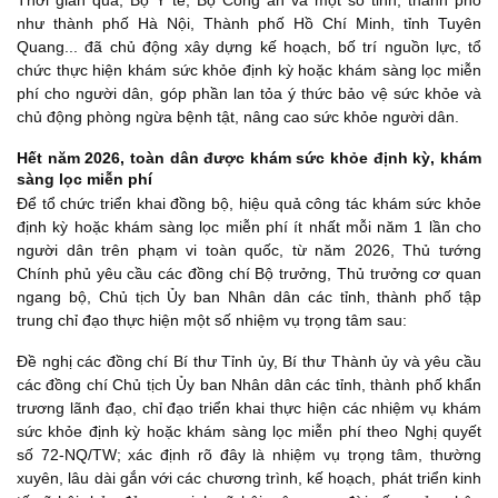
Thời gian qua, Bộ Y tế, Bộ Công an và một số tỉnh, thành phố
như thành phố Hà Nội, Thành phố Hồ Chí Minh, tỉnh Tuyên
Quang... đã chủ động xây dựng kế hoạch, bố trí nguồn lực, tổ
chức thực hiện khám sức khỏe định kỳ hoặc khám sàng lọc miễn
phí cho người dân, góp phần lan tỏa ý thức bảo vệ sức khỏe và
chủ động phòng ngừa bệnh tật, nâng cao sức khỏe người dân.
Hết năm 2026, toàn dân được khám sức khỏe định kỳ, khám
sàng lọc miễn phí
Để tổ chức triển khai đồng bộ, hiệu quả công tác khám sức khỏe
định kỳ hoặc khám sàng lọc miễn phí ít nhất mỗi năm 1 lần cho
người dân trên phạm vi toàn quốc, từ năm 2026, Thủ tướng
Chính phủ yêu cầu các đồng chí Bộ trưởng, Thủ trưởng cơ quan
ngang bộ, Chủ tịch Ủy ban Nhân dân các tỉnh, thành phố tập
trung chỉ đạo thực hiện một số nhiệm vụ trọng tâm sau:
Đề nghị các đồng chí Bí thư Tỉnh ủy, Bí thư Thành ủy và yêu cầu
các đồng chí Chủ tịch Ủy ban Nhân dân các tỉnh, thành phố khẩn
trương lãnh đạo, chỉ đạo triển khai thực hiện các nhiệm vụ khám
sức khỏe định kỳ hoặc khám sàng lọc miễn phí theo Nghị quyết
số 72-NQ/TW; xác định rõ đây là nhiệm vụ trọng tâm, thường
xuyên, lâu dài gắn với các chương trình, kế hoạch, phát triển kinh