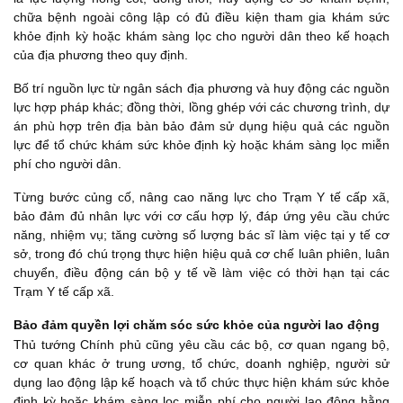
chữa bệnh ngoài công lập có đủ điều kiện tham gia khám sức
khỏe định kỳ hoặc khám sàng lọc cho người dân theo kế hoạch
của địa phương theo quy định.
Bố trí nguồn lực từ ngân sách địa phương và huy động các nguồn
lực hợp pháp khác; đồng thời, lồng ghép với các chương trình, dự
án phù hợp trên địa bàn bảo đảm sử dụng hiệu quả các nguồn
lực để tổ chức khám sức khỏe định kỳ hoặc khám sàng lọc miễn
phí cho người dân.
Từng bước củng cố, nâng cao năng lực cho Trạm Y tế cấp xã,
bảo đảm đủ nhân lực với cơ cấu hợp lý, đáp ứng yêu cầu chức
năng, nhiệm vụ; tăng cường số lượng bác sĩ làm việc tại y tế cơ
sở, trong đó chú trọng thực hiện hiệu quả cơ chế luân phiên, luân
chuyển, điều động cán bộ y tế về làm việc có thời hạn tại các
Trạm Y tế cấp xã.
Bảo đảm quyền lợi chăm sóc sức khỏe của người lao động
Thủ tướng Chính phủ cũng yêu cầu các bộ, cơ quan ngang bộ,
cơ quan khác ở trung ương, tổ chức, doanh nghiệp, người sử
dụng lao động lập kế hoạch và tổ chức thực hiện khám sức khỏe
định kỳ hoặc khám sàng lọc miễn phí cho người lao động hằng