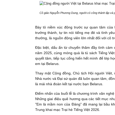
Cô giáo Nguyễn Phương Dung, người có công thành lập và ph
Bày tỏ niềm xúc động trước sự quan tâm của
trưởng thành, tự tin nói tiếng mẹ đẻ và tình y
thưởng, là nguồn động viên lớn nhất đối với cô 
Đặc biệt, dấu ấn từ chuyến thăm đầy tình cảm
năm 2025, cùng móng quà là tủ sách Tiếng Việt
quyết tâm, tiếp tục cống hiến hết mình để lớp h
em tại Belarus.
Thay mặt Cộng đồng, Chủ tịch Hội người Việt,
Nhà nước và Đại sứ quán đã luôn quan tâm, đồn
là mái nhà đoàn kết tại nước bạn Belarus.
Điểm nhấn của buổi lễ là chương trình văn nghệ
Những giai điệu quê hương qua các tiết mục như
"Em là mầm non của Đảng" đã mang lại bầu kh
Trung khai mạc Trại hè Tiếng Việt 2026.