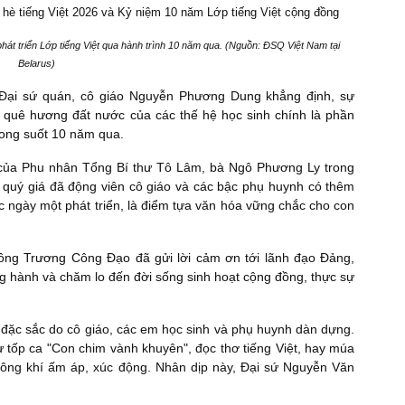
át triển Lớp tiếng Việt qua hành trình 10 năm qua. (Nguồn: ĐSQ Việt Nam tại
Belarus)
 Đại sứ quán, cô giáo Nguyễn Phương Dung khẳng định, sự
êu quê hương đất nước của các thế hệ học sinh chính là phần
trong suốt 10 năm qua.
 của Phu nhân Tổng Bí thư Tô Lâm, bà Ngô Phương Ly trong
 quý giá đã động viên cô giáo và các bậc phụ huynh có thêm
ọc ngày một phát triển, là điểm tựa văn hóa vững chắc cho con
 ông Trương Công Đạo đã gửi lời cảm ơn tới lãnh đạo Đảng,
g hành và chăm lo đến đời sống sinh hoạt cộng đồng, thực sự
 đặc sắc do cô giáo, các em học sinh và phụ huynh dàn dựng.
 tốp ca "Con chim vành khuyên", đọc thơ tiếng Việt, hay múa
ông khí ấm áp, xúc động. Nhân dịp này, Đại sứ Nguyễn Văn