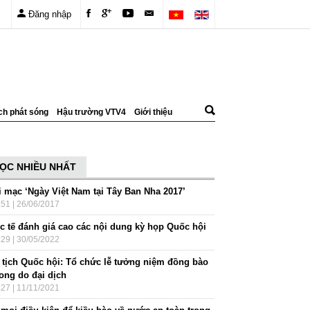
Đăng nhập
ch phát sóng
Hậu trường VTV4
Giới thiệu
ỌC NHIỀU NHẤT
i mạc ‘Ngày Việt Nam tại Tây Ban Nha 2017’
:51 | 26/06/2017
c tế đánh giá cao các nội dung kỳ họp Quốc hội
:29 | 30/05/2022
 tịch Quốc hội: Tổ chức lễ tưởng niệm đồng bào
vong do đại dịch
:27 | 11/11/2021