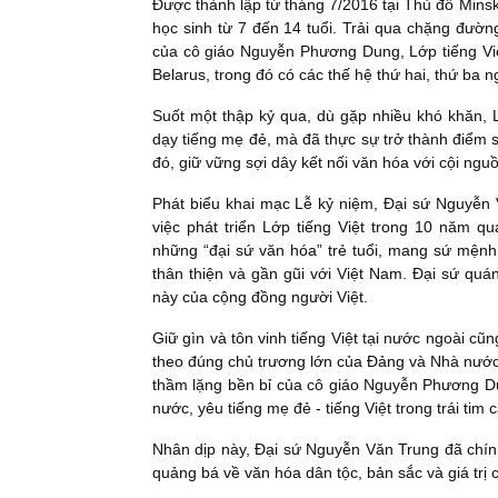
Được thành lập từ tháng 7/2016 tại Thủ đô Minsk
học sinh từ 7 đến 14 tuổi. Trải qua chặng đườn
của cô giáo Nguyễn Phương Dung, Lớp tiếng Việ
Belarus, trong đó có các thế hệ thứ hai, thứ ba ng
Suốt một thập kỷ qua, dù gặp nhiều khó khăn, 
dạy tiếng mẹ đẻ, mà đã thực sự trở thành điểm sá
đó, giữ vững sợi dây kết nối văn hóa với cội ngu
Phát biểu khai mạc Lễ kỷ niệm, Đại sứ Nguyễn 
việc phát triển Lớp tiếng Việt trong 10 năm q
những “đại sứ văn hóa” trẻ tuổi, mang sứ mệnh k
thân thiện và gần gũi với Việt Nam. Đại sứ quá
này của cộng đồng người Việt.
Giữ gìn và tôn vinh tiếng Việt tại nước ngoài cũ
theo đúng chủ trương lớn của Đảng và Nhà nước.
thầm lặng bền bỉ của cô giáo Nguyễn Phương Du
nước, yêu tiếng mẹ đẻ - tiếng Việt trong trái tim c
Nhân dịp này, Đại sứ Nguyễn Văn Trung đã chính 
quảng bá về văn hóa dân tộc, bản sắc và giá trị