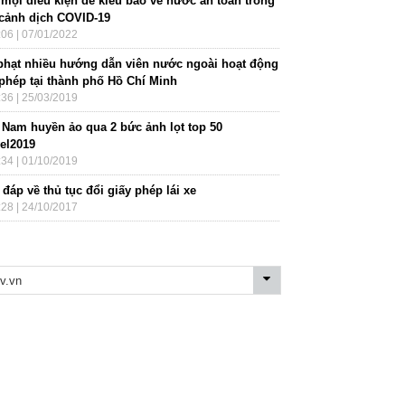
 mọi điều kiện để kiều bào về nước an toàn trong
 cảnh dịch COVID-19
:06 | 07/01/2022
phạt nhiều hướng dẫn viên nước ngoài hoạt động
 phép tại thành phố Hồ Chí Minh
:36 | 25/03/2019
t Nam huyền ảo qua 2 bức ảnh lọt top 50
vel2019
:34 | 01/10/2019
 đáp về thủ tục đổi giấy phép lái xe
:28 | 24/10/2017