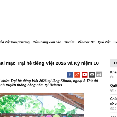
ời Việt bốn phương
Cẩm nang kiều bào
Tin tức
Văn học NT
Quê Việt
Lị
ai mạc Trại hè tiếng Việt 2026 và Kỷ niệm 10
Đ
Kha
13
 chức Trại hè tiếng Việt 2026 tại làng Klinok, ngoại ô Thủ đô
ành truyền thống hằng năm tại Belarus
Quố
12
Chủ
tử 
16