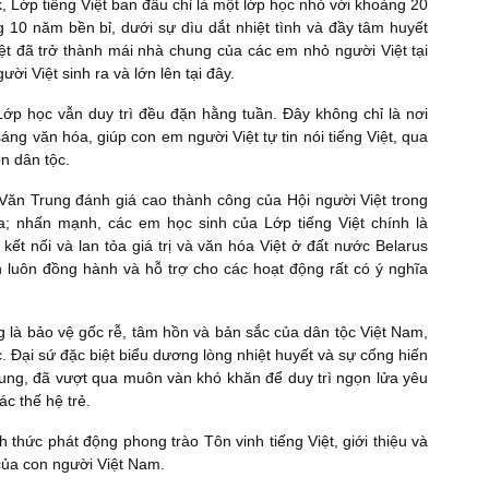
, Lớp tiếng Việt ban đầu chỉ là một lớp học nhỏ với khoảng 20
g 10 năm bền bỉ, dưới sự dìu dắt nhiệt tình và đầy tâm huyết
t đã trở thành mái nhà chung của các em nhỏ người Việt tại
ười Việt sinh ra và lớn lên tại đây.
Lớp học vẫn duy trì đều đặn hằng tuần. Đây không chỉ là nơi
ng văn hóa, giúp con em người Việt tự tin nói tiếng Việt, qua
ồn dân tộc.
Văn Trung đánh giá cao thành công của Hội người Việt trong
ua; nhấn mạnh, các em học sinh của Lớp tiếng Việt chính là
ết nối và lan tỏa giá trị và văn hóa Việt ở đất nước Belarus
n luôn đồng hành và hỗ trợ cho các hoạt động rất có ý nghĩa
ng là bảo vệ gốc rễ, tâm hồn và bản sắc của dân tộc Việt Nam,
 Đại sứ đặc biệt biểu dương lòng nhiệt huyết và sự cống hiến
ng, đã vượt qua muôn vàn khó khăn để duy trì ngọn lửa yêu
ác thế hệ trẻ.
thức phát động phong trào Tôn vinh tiếng Việt, giới thiệu và
 của con người Việt Nam.