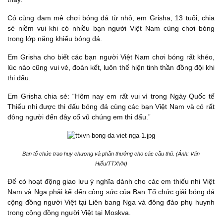
Có cùng đam mê chơi bóng đá từ nhỏ, em Grisha, 13 tuổi, chia
sẻ niềm vui khi có nhiều bạn người Việt Nam cùng chơi bóng
trong lớp năng khiếu bóng đá.
Em Grisha cho biết các bạn người Việt Nam chơi bóng rất khéo,
lúc nào cũng vui vẻ, đoàn kết, luôn thể hiện tinh thần đồng đội khi
thi đấu.
Em Grisha chia sẻ: “Hôm nay em rất vui vì trong Ngày Quốc tế
Thiếu nhi được thi đấu bóng đá cùng các bạn Việt Nam và có rất
đông người đến đây cổ vũ chúng em thi đấu.”
Ban tổ chức trao huy chương và phần thưởng cho các cầu thủ. (Ảnh: Văn
Hiếu/TTXVN)
Để có hoạt động giao lưu ý nghĩa dành cho các em thiếu nhi Việt
Nam và Nga phải kể đến công sức của Ban Tổ chức giải bóng đá
cộng đồng người Việt tại Liên bang Nga và đông đảo phụ huynh
trong cộng đồng người Việt tại Moskva.