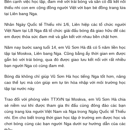
Bên cạnh việc học tập, đam mê với trái bóng và sân cỏ đã kết nối
thiếu nhi con em cộng đồng người Việt với bạn bè đồng trang lứa
tại Liên bang Nga.
Nhân Ngày Quốc tế Thiếu nhi 1/6, Liên hiệp các tổ chức người
Việt Nam tại LB Nga đã tổ chức giải đấu bóng đá giao hữu để các
em được thỏa sức đam mê và gắn kết với nhau bền chặt hơn.
Năm nay bước sang tuổi 14, em Vũ Sơn Hà đã có 5 năm liền học
tập tại Moskva, Liên bang Nga. Cũng bằng ấy thời gian em được
gắn bó với trái bóng, qua đó được giao lưu kết nối với rất nhiều
bạn người Nga có cùng đam mê.
Bóng đá không chỉ giúp Vũ Sơn Hà học tiếng Nga tốt hơn, nâng
cao thể lực mà còn giúp em tự tin hòa nhập với môi trường học
tập tại nước này.
Trao đổi với phóng viên TTXVN tại Moskva, em Vũ Sơn Hà chia
sẻ niềm vui khi được tham gia thi đấu cùng đông đảo các bạn
cùng trang lứa người Việt Nam và Nga trong Ngày Quốc tế Thiếu
nhi. Em cho biết trong thời gian học tập ở trường em được học và
chơi bóng cùng các bạn người Nga dưới sự hướng dẫn của các
thầy.