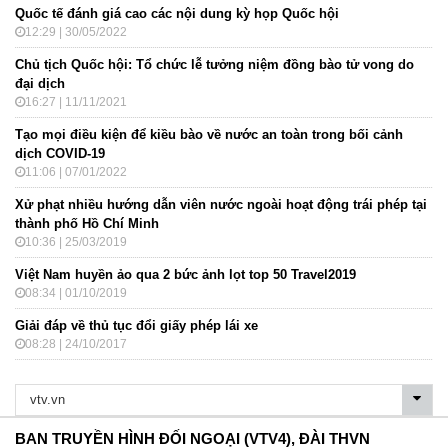
Quốc tế đánh giá cao các nội dung kỳ họp Quốc hội
12:29 | 30/05/2022
Chủ tịch Quốc hội: Tổ chức lễ tưởng niệm đồng bào tử vong do
đại dịch
16:27 | 11/11/2021
Tạo mọi điều kiện để kiều bào về nước an toàn trong bối cảnh
dịch COVID-19
11:06 | 07/01/2022
Xử phạt nhiều hướng dẫn viên nước ngoài hoạt động trái phép tại
thành phố Hồ Chí Minh
10:36 | 25/03/2019
Việt Nam huyền ảo qua 2 bức ảnh lọt top 50 Travel2019
08:34 | 01/10/2019
Giải đáp về thủ tục đổi giấy phép lái xe
08:28 | 24/10/2017
BAN TRUYỀN HÌNH ĐỐI NGOẠI (VTV4), ĐÀI THVN