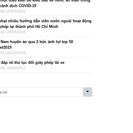
 mọi điều kiện để kiều bào về nước an toàn trong
 cảnh dịch COVID-19
:06 | 07/01/2022
phạt nhiều hướng dẫn viên nước ngoài hoạt động
 phép tại thành phố Hồ Chí Minh
:36 | 25/03/2019
t Nam huyền ảo qua 2 bức ảnh lọt top 50
vel2019
:34 | 01/10/2019
 đáp về thủ tục đổi giấy phép lái xe
:28 | 24/10/2017