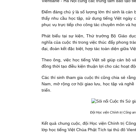
Vientiane - Hà Nội cùng các trung tâm đào tạo tiế
Điểm đáng chú ý là số lượng lớn thí sinh là cán 
thấy nhu cầu học tập, sử dụng tiếng Việt ngày
phục vụ trực tiếp cho công tác chuyên môn và hợ
Phát biểu tại sự kiện, Thứ trưởng Bộ Giáo 
nghĩa của cuộc thi trong việc thúc đẩy phong tr
đại, đoàn kết đặc biệt, hợp tác toàn diện giữa V
Theo ông, việc học tiếng Việt sẽ giúp cán bộ 
đồng thời tạo điều kiện thuận lợi cho các hoạt độ
Các thí sinh tham gia cuộc thi cũng chia sẻ rằng
Nam, mở rộng cơ hội giao lưu, học tập và nghề
triển.
Đội Học viện Chính trị Công a
Kết quả chung cuộc, đội Học viện Chính trị Công
lớp học tiếng Việt Chùa Phật Tích tại thủ đô Vient