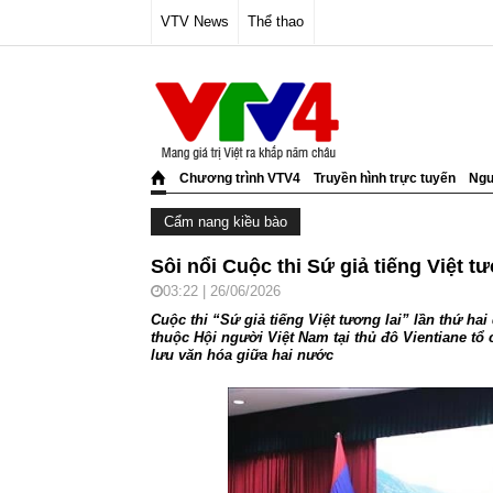
VTV News
Thể thao
Chương trình VTV4
Truyền hình trực tuyến
Ngư
Cẩm nang kiều bào
Sôi nổi Cuộc thi Sứ giả tiếng Việt tư
03:22 | 26/06/2026
Cuộc thi “Sứ giả tiếng Việt tương lai” lần thứ ha
thuộc Hội người Việt Nam tại thủ đô Vientiane tổ 
lưu văn hóa giữa hai nước