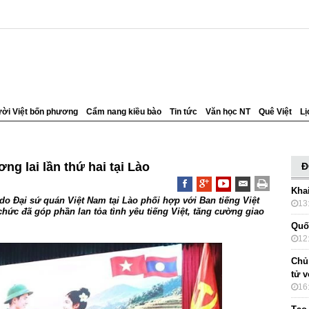
ời Việt bốn phương
Cẩm nang kiều bào
Tin tức
Văn học NT
Quê Việt
Lị
ơng lai lần thứ hai tại Lào
Đ
Kha
i do Đại sứ quán Việt Nam tại Lào phối hợp với Ban tiếng Việt
13
chức đã góp phần lan tỏa tình yêu tiếng Việt, tăng cường giao
Quố
12
Chủ
tử 
16