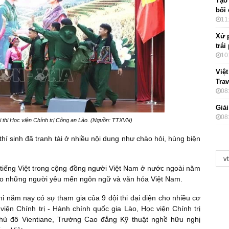
Tạo
bối
11
Xử 
trái
10
Việ
Tra
08
Giải
08
ội thi Học viện Chính trị Công an Lào. (Nguồn: TTXVN)
 thí sinh đã tranh tài ở nhiều nội dung như chào hỏi, hùng biện
 tiếng Việt trong cộng đồng người Việt Nam ở nước ngoài năm
 cho những người yêu mến ngôn ngữ và văn hóa Việt Nam.
hi năm nay có sự tham gia của 9 đội thi đại diện cho nhiều cơ
viện Chính trị - Hành chính quốc gia Lào, Học viện Chính trị
thủ đô Vientiane, Trường Cao đẳng Kỹ thuật nghề hữu nghị