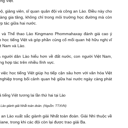
ng Việt.
bộ, giảng viên, sĩ quan quân đội và công an Lào. Điều này cho
 càng gia tăng, không chỉ trong môi trường học đường mà còn
p tác giữa hai nước.
dục và Thể thao Lào Kingmano Phommahaxay đánh giá cao ý
ào học tiếng Việt và góp phần củng cố mối quan hệ hữu nghị vĩ
iệt Nam và Lào.
và người dân Lào hiểu hơn về đất nước, con người Việt Nam,
ng hợp tác trên nhiều lĩnh vực.
 việc học tiếng Việt giúp họ tiếp cận sâu hơn với văn hóa Việt
 nghiệp trong bối cảnh quan hệ giữa hai nước ngày càng phát
n Lào giành giải Nhất toàn đoàn. (Nguồn: TTXVN)
 an Lào xuất sắc giành giải Nhất toàn đoàn. Giải Nhì thuộc về
iane, trong khi các đội còn lại được trao giải Ba.