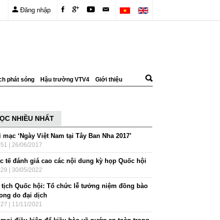
Đăng nhập
ch phát sóng
Hậu trường VTV4
Giới thiệu
ỌC NHIỀU NHẤT
i mạc ‘Ngày Việt Nam tại Tây Ban Nha 2017’
:51 | 26/06/2017
c tế đánh giá cao các nội dung kỳ họp Quốc hội
:29 | 30/05/2022
 tịch Quốc hội: Tổ chức lễ tưởng niệm đồng bào
vong do đại dịch
:27 | 11/11/2021