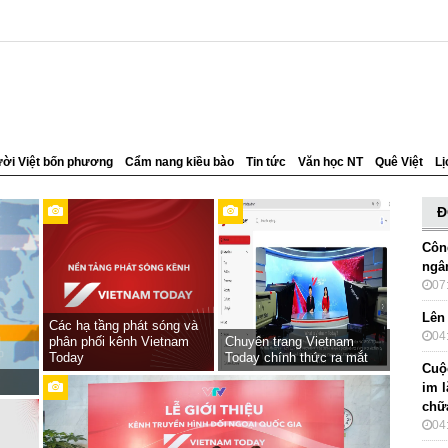
ời Việt bốn phương
Cẩm nang kiều bào
Tin tức
Văn học NT
Quê Việt
Lị
Đ
Côn
ngâ
07
Lên
Các hạ tầng phát sóng và
04
phân phối kênh Vietnam
Chuyên trang Vietnam
Today
Today chính thức ra mắt
Cuộc
im 
chữ
04