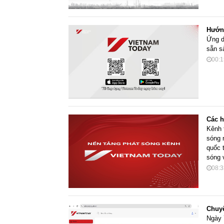
Hướng
Ứng d
sẵn s
00:1
Các h
Kênh 
sóng 
quốc 
sóng 
08:3
Chuyê
Ngày 