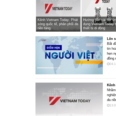
Kênh Vietnam Today: Phát
Hướng dẫn cài đặt ứ
sóng quốc tế, phân phối đa
dụng Vietnam Today t
nền tảng
thiết bị di động
Lên s
Bắt đ
tin h
hẹn n
đồng 
04:1
Kênh 
Nhằm 
nghiệ
đa nề
13:0