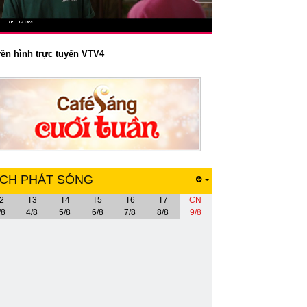
yền hình trực tuyến VTV4
ỊCH PHÁT SÓNG
2
T3
T4
T5
T6
T7
CN
/8
4/8
5/8
6/8
7/8
8/8
9/8