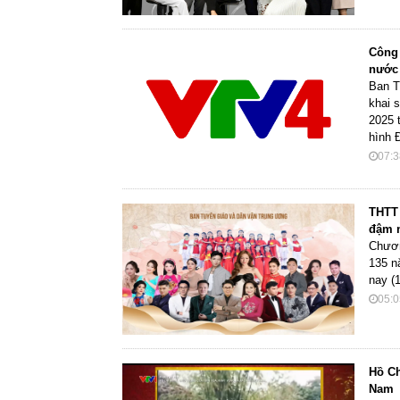
Công 
nước
Ban T
khai 
2025 
hình Đ
07:3
THTT 
đậm n
Chươn
135 n
nay (
05:0
Hồ Ch
Nam