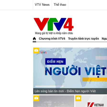
VTV News
Thể thao
Chương trình VTV4
Truyền hình trực tuyến
Ngư
Lên sóng bản tin mới - Điểm hẹn người Việt