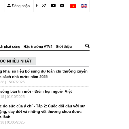
Đăng nhập
ch phát sóng
Hậu trường VTV4
Giới thiệu
ỌC NHIỀU NHẤT
g khai số liệu bổ sung dự toán chi thường xuyên
n sách nhà nước năm 2025
:38 | 15/07/2025
 sóng bản tin mới - Điểm hẹn người Việt
:15 | 01/10/2025
 đọ sức của ý chí - Tập 2: Cuộc đối đầu với sự
lặng, day dứt và những vết thương chưa được
a lành
:38 | 01/05/2025