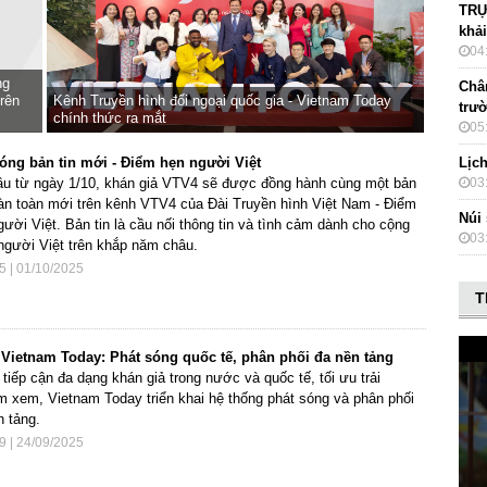
TRỰ
khải
04
ng
Châ
rên
Kênh Truyền hình đối ngoại quốc gia - Vietnam Today
trư
chính thức ra mắt
05
Lịc
óng bản tin mới - Điểm hẹn người Việt
03
ầu từ ngày 1/10, khán giả VTV4 sẽ được đồng hành cùng một bản
oàn toàn mới trên kênh VTV4 của Đài Truyền hình Việt Nam - Điểm
Núi
gười Việt. Bản tin là cầu nối thông tin và tình cảm dành cho cộng
03
người Việt trên khắp năm châu.
5 | 01/10/2025
T
Vietnam Today: Phát sóng quốc tế, phân phối đa nền tảng
tiếp cận đa dạng khán giả trong nước và quốc tế, tối ưu trải
m xem, Vietnam Today triển khai hệ thống phát sóng và phân phối
n tảng.
9 | 24/09/2025