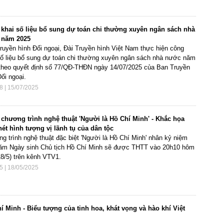
khai số liệu bổ sung dự toán chi thường xuyên ngân sách nhà
 năm 2025
ruyền hình Đối ngoại, Đài Truyền hình Việt Nam thực hiện công
số liệu bổ sung dự toán chi thường xuyên ngân sách nhà nước năm
theo quyết định số 77/QĐ-THĐN ngày 14/07/2025 của Ban Truyền
ối ngoại.
8 | 15/07/2025
chương trình nghệ thuật 'Người là Hồ Chí Minh' - Khắc họa
ét hình tượng vị lãnh tụ của dân tộc
g trình nghệ thuật đặc biệt 'Người là Hồ Chí Minh' nhân kỷ niệm
ăm Ngày sinh Chủ tịch Hồ Chí Minh sẽ được THTT vào 20h10 hôm
18/5) trên kênh VTV1.
5 | 18/05/2025
í Minh - Biểu tượng của tinh hoa, khát vọng và hào khí Việt