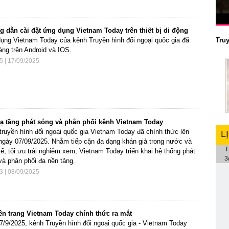
 dẫn cài đặt ứng dụng Vietnam Today trên thiết bị di động
Tru
ụng Vietnam Today của kênh Truyền hình đối ngoại quốc gia đã
àng trên Android và IOS.
5 | 17/09/2025
ạ tầng phát sóng và phân phối kênh Vietnam Today
truyền hình đối ngoại quốc gia Vietnam Today đã chính thức lên
L
ngày 07/09/2025. Nhằm tiếp cận đa dạng khán giả trong nước và
T
tế, tối ưu trải nghiệm xem, Vietnam Today triển khai hệ thống phát
3
và phân phối đa nền tảng.
3 | 08/09/2025
n trang Vietnam Today chính thức ra mắt
7/9/2025, kênh Truyền hình đối ngoại quốc gia - Vietnam Today