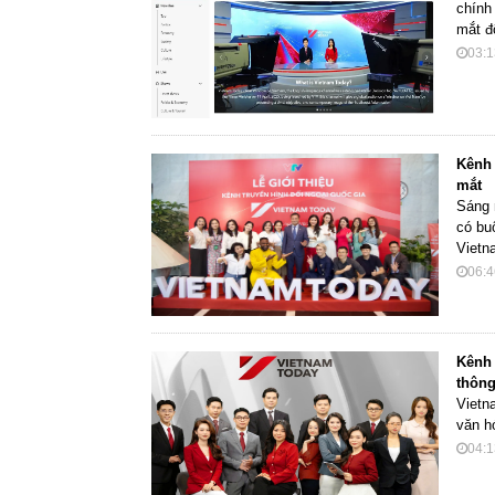
chính
mắt đ
03:1
Kênh 
mắt
Sáng 
có bu
Vietn
06:4
Kênh 
thông
Vietn
văn hó
04:1