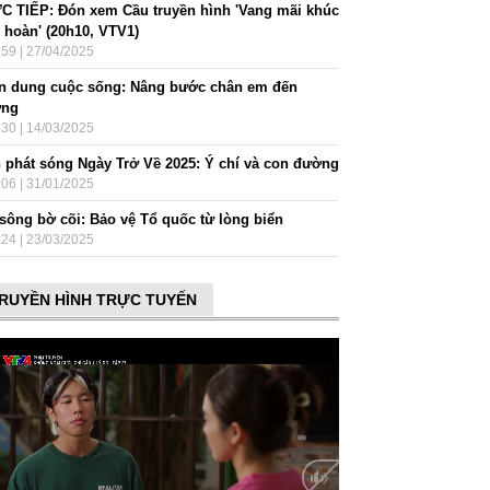
C TIẾP: Đón xem Cầu truyền hình 'Vang mãi khúc
 hoàn' (20h10, VTV1)
:59 | 27/04/2025
n dung cuộc sống: Nâng bước chân em đến
ờng
:30 | 14/03/2025
h phát sóng Ngày Trở Về 2025: Ý chí và con đường
:06 | 31/01/2025
 sông bờ cõi: Bảo vệ Tổ quốc từ lòng biển
:24 | 23/03/2025
RUYỀN HÌNH TRỰC TUYẾN