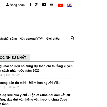
Đăng nhập
ch phát sóng
Hậu trường VTV4
Giới thiệu
ỌC NHIỀU NHẤT
g khai số liệu bổ sung dự toán chi thường xuyên
n sách nhà nước năm 2025
:38 | 15/07/2025
 sóng bản tin mới - Điểm hẹn người Việt
:15 | 01/10/2025
 đọ sức của ý chí - Tập 2: Cuộc đối đầu với sự
lặng, day dứt và những vết thương chưa được
a lành