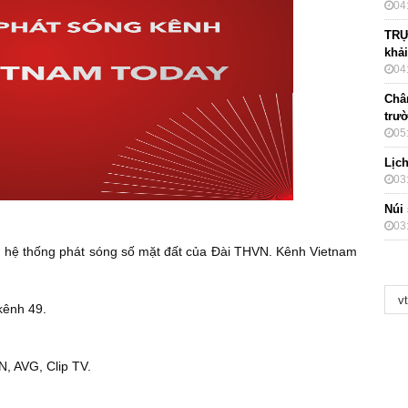
04
TRỰ
khải
04
Châ
trư
05
Lịc
03
Núi
03
 hệ thống phát sóng số mặt đất của Đài THVN. Kênh Vietnam
kênh 49.
, AVG, Clip TV.