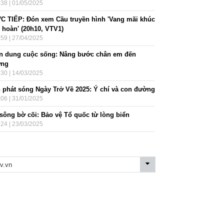
:38 | 01/05/2025
C TIẾP: Đón xem Cầu truyền hình 'Vang mãi khúc
 hoàn' (20h10, VTV1)
:59 | 27/04/2025
n dung cuộc sống: Nâng bước chân em đến
ờng
:30 | 14/03/2025
h phát sóng Ngày Trở Về 2025: Ý chí và con đường
:06 | 31/01/2025
 sông bờ cõi: Bảo vệ Tổ quốc từ lòng biển
:24 | 23/03/2025