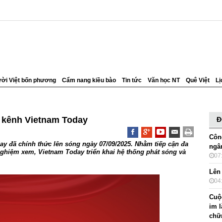
ời Việt bốn phương
Cẩm nang kiều bào
Tin tức
Văn học NT
Quê Việt
Lị
i kênh Vietnam Today
Đ
Côn
ay đã chính thức lên sóng ngày 07/09/2025. Nhằm tiếp cận đa
ngâ
 nghiệm xem, Vietnam Today triển khai hệ thống phát sóng và
07
Lên
04
Cuộc
im 
chữ