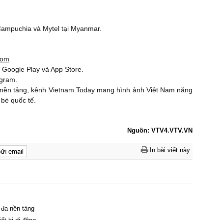
 Campuchia và Mytel tại Myanmar.
com
 Google Play và App Store.
agram.
đa nền tảng, kênh Vietnam Today mang hình ảnh Việt Nam năng
 bè quốc tế.
Nguồn: VTV4.VTV.VN
In bài viết này
 đa nền tảng