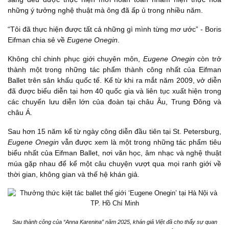
những ý tưởng nghệ thuật mà ông đã ấp ủ trong nhiều năm.
“Tôi đã thực hiện được tất cả những gì mình từng mơ ước” - Boris
Eifman chia sẻ về
Eugene Onegin
.
Không chỉ chinh phục giới chuyên môn,
Eugene Onegin
còn trở
thành một trong những tác phẩm thành công nhất của Eifman
Ballet trên sân khấu quốc tế. Kể từ khi ra mắt năm 2009, vở diễn
đã được biểu diễn tại hơn 40 quốc gia và liên tục xuất hiện trong
các chuyến lưu diễn lớn của đoàn tại châu Âu, Trung Đông và
châu Á.
Sau hơn 15 năm kể từ ngày công diễn đầu tiên tại St. Petersburg,
Eugene Onegin
vẫn được xem là một trong những tác phẩm tiêu
biểu nhất của Eifman Ballet, nơi văn học, âm nhạc và nghệ thuật
múa gặp nhau để kể một câu chuyện vượt qua mọi ranh giới về
thời gian, không gian và thế hệ khán giả.
Sau thành công của “Anna Karenina” năm 2025, khán giả Việt đã cho thấy sự quan