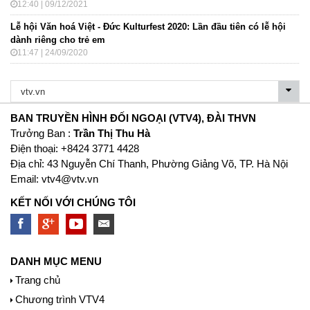
12:40 | 09/12/2021
Lễ hội Văn hoá Việt - Đức Kulturfest 2020: Lần đầu tiên có lễ hội
dành riêng cho trẻ em
11:47 | 24/09/2020
BAN TRUYỀN HÌNH ĐỐI NGOẠI (VTV4), ĐÀI THVN
Trưởng Ban :
Trần Thị Thu Hà
Ðiện thoại: +8424 3771 4428
Địa chỉ: 43 Nguyễn Chí Thanh, Phường Giảng Võ, TP. Hà Nội
Email:
vtv4@vtv.vn
KẾT NỐI VỚI CHÚNG TÔI
DANH MỤC MENU
Trang chủ
Chương trình VTV4