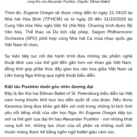
cùng tên của Alexander Pushkin. (Nguồn: Eifman Ballet)
Theo đó,
Eugene Onegin
sẽ được công diễn từ ngày 21-24/10 tại
Nhà hát Hòa Bình (TP.HCM) và từ ngày 28 đến 31/10/2026 tại
Cung Văn hóa Hữu nghị Việt Xô (Hà Nội). Chương trình được Bộ
Văn hóa, Thể thao và Du lịch cấp phép, Saigon Philharmonic
Orchestra (SPO) phối hợp cùng Nhà hát Ca múa nhạc quốc gia
Việt Nam tổ chức.
Sự kiện tiếp tục nối dài hành trình đưa những tác phẩm nghệ
thuật đỉnh cao của thế giới đến gần hơn với khán giả Việt Nam,
đồng thời góp phần thúc đẩy giao lưu văn hóa giữa Việt Nam và
Liên bang Nga thông qua nghệ thuật biểu diễn.
Kiệt tác Pushkin dưới góc nhìn đương đại
Đây là lần thứ hai Eifman Ballet of St. Petersburg biểu diễn tại Việt
nam trong khuôn khổ tour lưu diễn quốc tế của đoàn. Nếu
Anna
Karenina
từng đưa khán giả đến với một trong những bi kịch tình
yêu nổi tiếng nhất của văn học Nga, thì
Eugene Onegin
tiếp tục
mở ra thế giới của đại thi hào Alexander Pushkin - nơi những khát
vọng tuổi trẻ, những lựa chọn của số phận và những nuối tiếc
muộn màng được kể bằng ngôn ngữ ballet giàu cảm xúc.