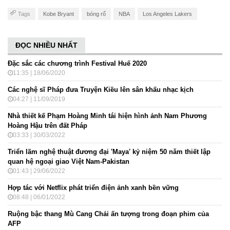
Tags
Kobe Bryant
bóng rổ
NBA
Los Angeles Lakers
ĐỌC NHIỀU NHẤT
Đặc sắc các chương trình Festival Huế 2020
11:35 | 18/06/2020
Các nghệ sĩ Pháp đưa Truyện Kiều lên sân khấu nhạc kịch
04:27 | 11/09/2019
Nhà thiết kế Phạm Hoàng Minh tái hiện hình ảnh Nam Phương
Hoàng Hậu trên đất Pháp
03:33 | 30/03/2022
Triển lãm nghệ thuật đương đại 'Maya' kỷ niệm 50 năm thiết lập
quan hệ ngoại giao Việt Nam-Pakistan
01:43 | 29/06/2022
Hợp tác với Netflix phát triển điện ảnh xanh bền vững
08:48 | 06/01/2022
Ruộng bậc thang Mù Cang Chải ấn tượng trong đoạn phim của
AFP