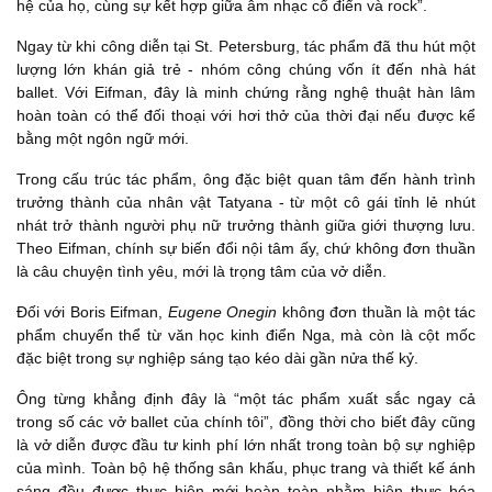
hệ của họ, cùng sự kết hợp giữa âm nhạc cổ điển và rock”.
Ngay từ khi công diễn tại St. Petersburg, tác phẩm đã thu hút một
lượng lớn khán giả trẻ - nhóm công chúng vốn ít đến nhà hát
ballet. Với Eifman, đây là minh chứng rằng nghệ thuật hàn lâm
hoàn toàn có thể đối thoại với hơi thở của thời đại nếu được kể
bằng một ngôn ngữ mới.
Trong cấu trúc tác phẩm, ông đặc biệt quan tâm đến hành trình
trưởng thành của nhân vật Tatyana - từ một cô gái tỉnh lẻ nhút
nhát trở thành người phụ nữ trưởng thành giữa giới thượng lưu.
Theo Eifman, chính sự biến đổi nội tâm ấy, chứ không đơn thuần
là câu chuyện tình yêu, mới là trọng tâm của vở diễn.
Đối với Boris Eifman,
Eugene Onegin
không đơn thuần là một tác
phẩm chuyển thể từ văn học kinh điển Nga, mà còn là cột mốc
đặc biệt trong sự nghiệp sáng tạo kéo dài gần nửa thế kỷ.
Ông từng khẳng định đây là “một tác phẩm xuất sắc ngay cả
trong số các vở ballet của chính tôi”, đồng thời cho biết đây cũng
là vở diễn được đầu tư kinh phí lớn nhất trong toàn bộ sự nghiệp
của mình. Toàn bộ hệ thống sân khấu, phục trang và thiết kế ánh
sáng đều được thực hiện mới hoàn toàn nhằm hiện thực hóa