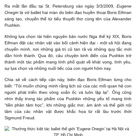
Ra mắt lần đầu tại St. Petersburg vào ngày 3/3/2009,
Eugene
Onegin
là vở ballet hai màn do biên đạo huyền thoại Boris Eifman
sáng tạo, chuyển thể từ tiểu thuyết thơ cùng tên của Alexander
Pushkin.
Không lựa chọn tái hiện nguyên bản nước Nga thế kỷ XIX, Boris
Eifman đặt các nhân vật vào bối cảnh hiện đại - một xã hội đang
chuyển mình, nơi những giá trị cũ tan rã và những quy tắc mới
dần hình thành. Qua đó, câu chuyện kinh điển của Pushkin trở
thành một tác phẩm mang tính phổ quát về khát vọng, tình yêu,
sự lựa chọn và những nuối tiếc của con người hôm nay.
Chia sẻ về cách tiếp cận này, biên đạo Boris Eifman từng cho
biết: “Tôi muốn chứng minh rằng lịch sử của các mối quan hệ con
người phát triển theo vòng xoắn ốc và luôn lặp lại”. Ông cũng
nhìn thấy trong tác phẩm của Pushkin những yếu tố mang tính
“tiền phân tâm học”, khi những giấc mơ, ám ảnh và thế giới nội
tâm của các nhân vật được khắc họa từ rất lâu trước thời
Sigmund Freud.