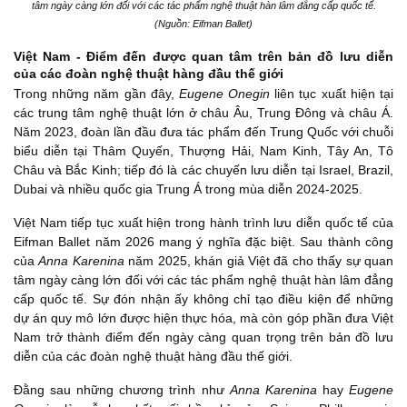
tâm ngày càng lớn đối với các tác phẩm nghệ thuật hàn lâm đẳng cấp quốc tế.
(Nguồn: Eifman Ballet)
Việt Nam - Điểm đến được quan tâm trên bản đồ lưu diễn
của các đoàn nghệ thuật hàng đầu thế giới
Trong những năm gần đây,
Eugene Onegin
liên tục xuất hiện tại
các trung tâm nghệ thuật lớn ở châu Âu, Trung Đông và châu Á.
Năm 2023, đoàn lần đầu đưa tác phẩm đến Trung Quốc với chuỗi
biểu diễn tại Thâm Quyến, Thượng Hải, Nam Kinh, Tây An, Tô
Châu và Bắc Kinh; tiếp đó là các chuyến lưu diễn tại Israel, Brazil,
Dubai và nhiều quốc gia Trung Á trong mùa diễn 2024-2025.
Việt Nam tiếp tục xuất hiện trong hành trình lưu diễn quốc tế của
Eifman Ballet năm 2026 mang ý nghĩa đặc biệt. Sau thành công
của
Anna Karenina
năm 2025, khán giả Việt đã cho thấy sự quan
tâm ngày càng lớn đối với các tác phẩm nghệ thuật hàn lâm đẳng
cấp quốc tế. Sự đón nhận ấy không chỉ tạo điều kiện để những
dự án quy mô lớn được hiện thực hóa, mà còn góp phần đưa Việt
Nam trở thành điểm đến ngày càng quan trọng trên bản đồ lưu
diễn của các đoàn nghệ thuật hàng đầu thế giới.
Đằng sau những chương trình như
Anna Karenina
hay
Eugene