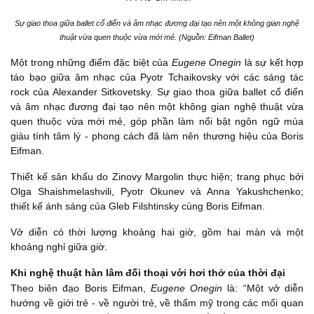
Sự giao thoa giữa ballet cổ điển và âm nhạc đương đại tạo nên một không gian nghệ
thuật vừa quen thuộc vừa mới mẻ. (Nguồn: Eifman Ballet)
Một trong những điểm đặc biệt của
Eugene Onegin
là sự kết hợp
táo bạo giữa âm nhạc của Pyotr Tchaikovsky với các sáng tác
rock của Alexander Sitkovetsky. Sự giao thoa giữa ballet cổ điển
và âm nhạc đương đại tạo nên một không gian nghệ thuật vừa
quen thuộc vừa mới mẻ, góp phần làm nổi bật ngôn ngữ múa
giàu tính tâm lý - phong cách đã làm nên thương hiệu của Boris
Eifman.
Thiết kế sân khấu do Zinovy Margolin thực hiện; trang phục bởi
Olga Shaishmelashvili, Pyotr Okunev và Anna Yakushchenko;
thiết kế ánh sáng của Gleb Filshtinsky cùng Boris Eifman.
Vở diễn có thời lượng khoảng hai giờ, gồm hai màn và một
khoảng nghỉ giữa giờ.
Khi nghệ thuật hàn lâm đối thoại với hơi thở của thời đại
Theo biên đạo Boris Eifman,
Eugene Onegin
là: “Một vở diễn
hướng về giới trẻ - về người trẻ, về thẩm mỹ trong các mối quan