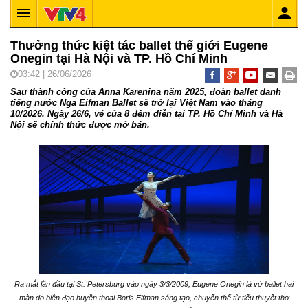
Thưởng thức kiệt tác ballet thế giới Eugene
Onegin tại Hà Nội và TP. Hồ Chí Minh
03:42 | 26/06/2026
Sau thành công của Anna Karenina năm 2025, đoàn ballet danh
tiếng nước Nga Eifman Ballet sẽ trở lại Việt Nam vào tháng
10/2026. Ngày 26/6, vé của 8 đêm diễn tại TP. Hồ Chí Minh và Hà
Nội sẽ chính thức được mở bán.
Ra mắt lần đầu tại St. Petersburg vào ngày 3/3/2009, Eugene Onegin là vở ballet hai
màn do biên đạo huyền thoại Boris Eifman sáng tạo, chuyển thể từ tiểu thuyết thơ