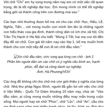
Với chữ “Chí” em hy vọng trong năm nay em có một việc rất quan
trọng, đó là tốt nghiệp đại học. Em mong mình có thể tốt nghiệp
bằng giỏi và thành công trên con đường mai sau.”
Các bạn nhỏ thường được bố mẹ xin cho các chữ: Học, Hiếu, Lễ,
Nghĩa, Tiến… với mong muốn con mình lớn lên là những người
con hiếu thảo của gia đình, thành công dân có ích cho xã hội. Chị
Trần Thị Hạnh ở Hà Nội cho biết: “Mùng 3 Tết, hai mẹ con tôi đến
đây để xin chữ. Con gái tôi năm nay vào lớp 1, bố mẹ muốn hình
thành cho con một nếp để con đi xin chữ đầu năm.”
Phần lớn người dân xin các chữ có ý nghĩa cầu bình an, hạnh
phúc, đỗ đạt và công danh sự nghiệp.
Ảnh: Hà Phương/VOV
Các ông đồ không chỉ cho chữ mà còn giới thiệu ý nghĩa của từng
chữ. Nhà thư pháp Ngọc Đình, người đã gắn bó với việc cho chữ
ở Văn Miếu - Quốc Tử Giám khoảng 10 năm nay, chia sẻ: “Vào
đầu năm, ai cũng mong muốn những điều may mắn trong cuộc
sống. Mọi người hay xin chữ “Phúc”, chữ “Lộc”, chữ “An”, cầu cho
gia đình sang năm mới nhiều hạnh phúc, tài lộc, bình an. Bức thư