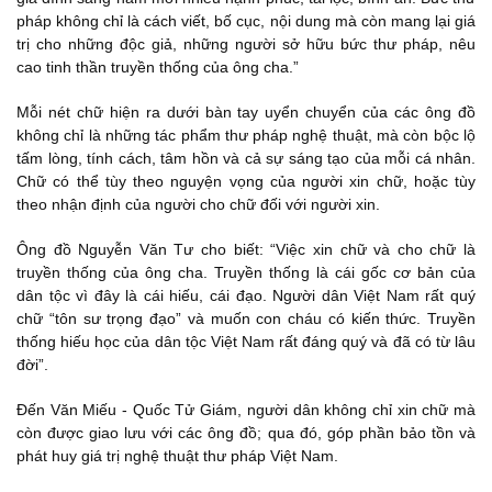
pháp không chỉ là cách viết, bố cục, nội dung mà còn mang lại giá
trị cho những độc giả, những người sở hữu bức thư pháp, nêu
cao tinh thần truyền thống của ông cha.”
Mỗi nét chữ hiện ra dưới bàn tay uyển chuyển của các ông đồ
không chỉ là những tác phẩm thư pháp nghệ thuật, mà còn bộc lộ
tấm lòng, tính cách, tâm hồn và cả sự sáng tạo của mỗi cá nhân.
Chữ có thể tùy theo nguyện vọng của người xin chữ, hoặc tùy
theo nhận định của người cho chữ đối với người xin.
Ông đồ Nguyễn Văn Tư cho biết: “Việc xin chữ và cho chữ là
truyền thống của ông cha. Truyền thống là cái gốc cơ bản của
dân tộc vì đây là cái hiếu, cái đạo. Người dân Việt Nam rất quý
chữ “tôn sư trọng đạo” và muốn con cháu có kiến thức. Truyền
thống hiếu học của dân tộc Việt Nam rất đáng quý và đã có từ lâu
đời”.
Đến Văn Miếu - Quốc Tử Giám, người dân không chỉ xin chữ mà
còn được giao lưu với các ông đồ; qua đó, góp phần bảo tồn và
phát huy giá trị nghệ thuật thư pháp Việt Nam.