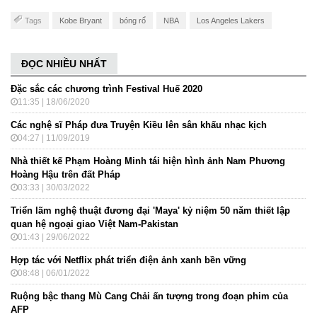
Tags
Kobe Bryant
bóng rổ
NBA
Los Angeles Lakers
ĐỌC NHIỀU NHẤT
Đặc sắc các chương trình Festival Huế 2020
11:35 | 18/06/2020
Các nghệ sĩ Pháp đưa Truyện Kiều lên sân khấu nhạc kịch
04:27 | 11/09/2019
Nhà thiết kế Phạm Hoàng Minh tái hiện hình ảnh Nam Phương
Hoàng Hậu trên đất Pháp
03:33 | 30/03/2022
Triển lãm nghệ thuật đương đại 'Maya' kỷ niệm 50 năm thiết lập
quan hệ ngoại giao Việt Nam-Pakistan
01:43 | 29/06/2022
Hợp tác với Netflix phát triển điện ảnh xanh bền vững
08:48 | 06/01/2022
Ruộng bậc thang Mù Cang Chải ấn tượng trong đoạn phim của
AFP