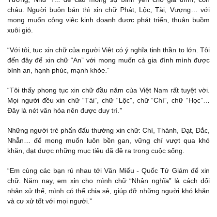
cháu. Người buôn bán thì xin chữ Phát, Lộc, Tài, Vượng… với
mong muốn công việc kinh doanh được phát triển, thuận buồm
xuôi gió.
“Với tôi, tục xin chữ của người Việt có ý nghĩa tinh thần to lớn. Tôi
đến đây để xin chữ “An” với mong muốn cả gia đình mình được
bình an, hạnh phúc, mạnh khỏe.”
“Tôi thấy phong tục xin chữ đầu năm của Việt Nam rất tuyệt vời.
Mọi người đều xin chữ “Tài”, chữ “Lộc”, chữ “Chí”, chữ “Học”…
Đây là nét văn hóa nên được duy trì.”
Những người trẻ phấn đấu thường xin chữ: Chí, Thành, Đạt, Đắc,
Nhẫn… để mong muốn luôn bền gan, vững chí vượt qua khó
khăn, đạt được những mục tiêu đã đề ra trong cuộc sống.
“Em cùng các bạn rủ nhau tới Văn Miếu - Quốc Tử Giám để xin
chữ. Năm nay, em xin cho mình chữ “Nhân nghĩa” là cách đối
nhân xử thế, mình có thể chia sẻ, giúp đỡ những người khó khăn
và cư xử tốt với mọi người.”