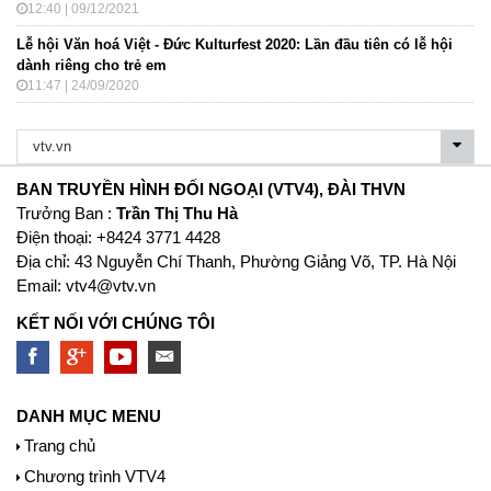
12:40 | 09/12/2021
Lễ hội Văn hoá Việt - Đức Kulturfest 2020: Lần đầu tiên có lễ hội
dành riêng cho trẻ em
11:47 | 24/09/2020
BAN TRUYỀN HÌNH ĐỐI NGOẠI (VTV4), ĐÀI THVN
Trưởng Ban :
Trần Thị Thu Hà
Ðiện thoại: +8424 3771 4428
Địa chỉ: 43 Nguyễn Chí Thanh, Phường Giảng Võ, TP. Hà Nội
Email:
vtv4@vtv.vn
KẾT NỐI VỚI CHÚNG TÔI
DANH MỤC MENU
Trang chủ
Chương trình VTV4