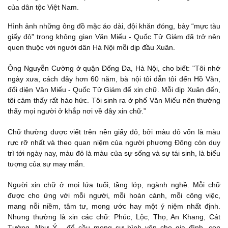
của dân tộc Việt Nam.
Hình ảnh những ông đồ mặc áo dài, đội khăn đóng, bày “mực tàu
giấy đỏ” trong không gian Văn Miếu - Quốc Tử Giám đã trở nên
quen thuộc với người dân Hà Nội mỗi dịp đầu Xuân.
Ông Nguyễn Cường ở quận Đống Đa, Hà Nội, cho biết: "Tôi nhớ
ngày xưa, cách đây hơn 60 năm, bà nội tôi dẫn tôi đến Hồ Văn,
đối diện Văn Miếu - Quốc Tử Giám để xin chữ. Mỗi dịp Xuân đến,
tôi cảm thấy rất háo hức. Tôi sinh ra ở phố Văn Miếu nên thường
thấy mọi người ở khắp nơi về đây xin chữ.”
Chữ thường được viết trên nền giấy đỏ, bởi màu đỏ vốn là màu
rực rỡ nhất và theo quan niệm của người phương Đông còn duy
trì tới ngày nay, màu đỏ là màu của sự sống và sự tái sinh, là biểu
tượng của sự may mắn.
Người xin chữ ở mọi lứa tuổi, tầng lớp, ngành nghề. Mỗi chữ
được cho ứng với mỗi người, mỗi hoàn cảnh, mỗi công việc,
mang nỗi niềm, tâm tư, mong ước hay một ý niệm nhất định.
Nhưng thường là xin các chữ: Phúc, Lộc, Thọ, An Khang, Cát
Tường, Như Ý... để cầu mong sự bình yên cho gia đình, con