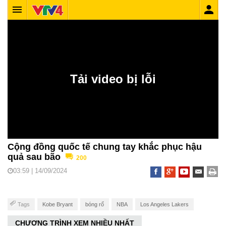
Cộng đồng quốc tế chung tay khắc phục hậu
quả sau bão
200
03:59 | 14/09/2024
Tags
Kobe Bryant
bóng rổ
NBA
Los Angeles Lakers
CHƯƠNG TRÌNH XEM NHIỀU NHẤT