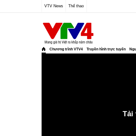
VTV News
Thể thao
Chương trình VTV4
Truyền hình trực tuyến
Ngư