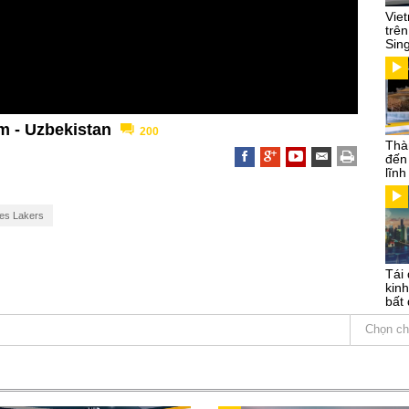
Vie
trên
Sin
m - Uzbekistan
200
Thà
đến
lĩn
es Lakers
Tái 
kinh
bất 
Chọn ch