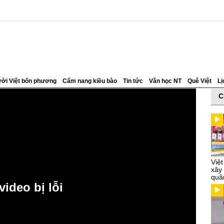
ời Việt bốn phương
Cẩm nang kiều bào
Tin tức
Văn học NT
Quê Việt
Lị
C
Việ
xây
quâ