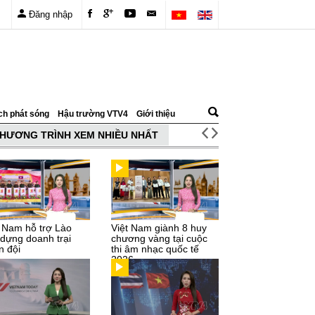
Đăng nhập
ch phát sóng
Hậu trường VTV4
Giới thiệu
HƯƠNG TRÌNH XEM NHIỀU NHẤT
t Nam hỗ trợ Lào
Việt Nam giành 8 huy
 dựng doanh trại
chương vàng tại cuộc
n đội
thi âm nhạc quốc tế
2026