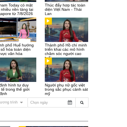
tnam Today có mặt
Thúc đẩy hợp tác toàn
 nhiều nền tảng tại
diện Việt Nam - Thái
gapore từ 7/8/2026
Lan
nh phố Huế hướng
Thành phố Hồ chí minh
 số hóa toàn diện
triển khai các mô hình
h vực văn hóa
chăm sóc người cao
tuổi
định hình tư duy
Người phụ nữ gốc việt
 tế trong thế giới
trong sắc phục cảnh sát
định
mỹ
ương trình