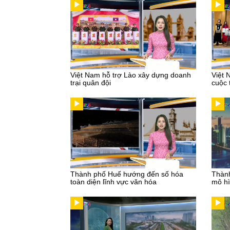
Việt Nam hỗ trợ Lào xây dựng doanh
Việt 
trại quân đội
cuộc 
Thành phố Huế hướng đến số hóa
Thành
toàn diện lĩnh vực văn hóa
mô hì