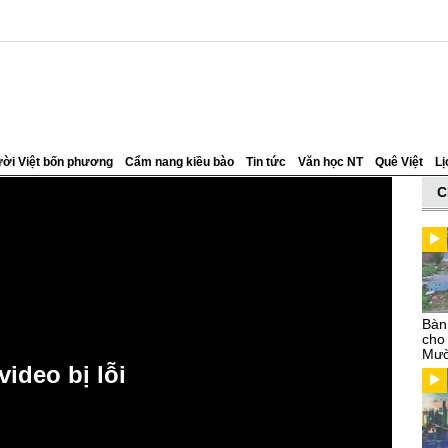
ời Việt bốn phương
Cẩm nang kiều bào
Tin tức
Văn học NT
Quê Việt
Lị
C
Bàn
cho
Mườ