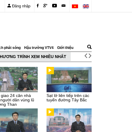
Đăng nhập
ch phát sóng
Hậu trường VTV4
Giới thiệu
HƯƠNG TRÌNH XEM NHIỀU NHẤT
 giao 24 căn nhà
Sạt lở liên tiếp trên các
 người dân vùng lũ
tuyến đường Tây Bắc
ng Than