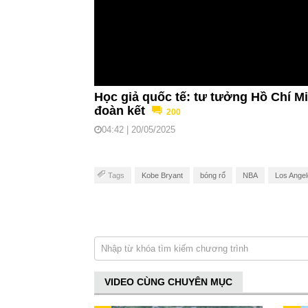
Học giả quốc tế: tư tưởng Hồ Chí M
đoàn kết
200
04:42 | 20/05/2025
Tags
Kobe Bryant
bóng rổ
NBA
Los Angel
VIDEO CÙNG CHUYÊN MỤC