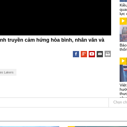
Kiề
qua
lực 
inh truyền cảm hứng hòa bình, nhân văn và
Bảo
thố
es Lakers
Việ
hướ
thư
phư
Chọn ch