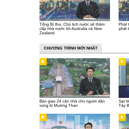
Tổng Bí thư, Chủ tịch nước sẽ thăm
Phát 
cấp nhà nước tới Australia và New
phát 
Zealand
CHƯƠNG TRÌNH MỚI NHẤT
Bàn giao 24 căn nhà cho người dân
Sạt l
vùng lũ Mường Than
Tây 