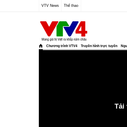
VTV News
Thể thao
Chương trình VTV4
Truyền hình trực tuyến
Ngư