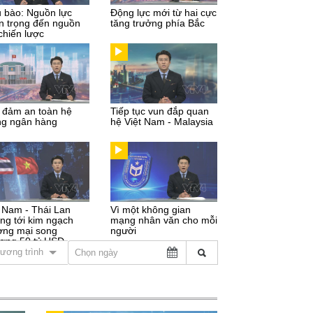
u bào: Nguồn lực
Động lực mới từ hai cực
n trọng đến nguồn
tăng trưởng phía Bắc
chiến lược
 đảm an toàn hệ
Tiếp tục vun đắp quan
ng ngân hàng
hệ Việt Nam - Malaysia
t Nam - Thái Lan
Vì một không gian
ng tới kim ngạch
mạng nhân văn cho mỗi
ơng mại song
người
ơng 50 tỷ USD
ương trình