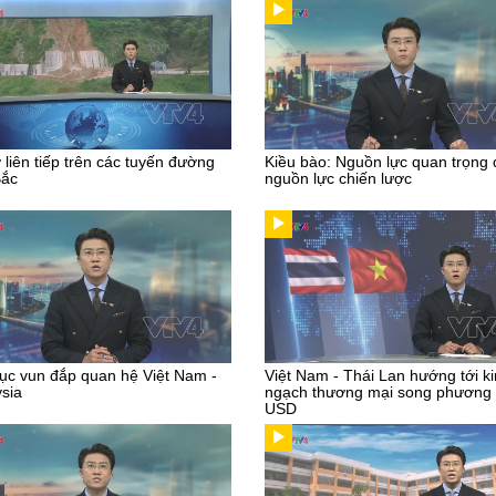
ở liên tiếp trên các tuyến đường
Kiều bào: Nguồn lực quan trọng
Bắc
nguồn lực chiến lược
tục vun đắp quan hệ Việt Nam -
Việt Nam - Thái Lan hướng tới k
sia
ngạch thương mại song phương 
USD