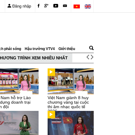
Đăng nhập
ch phát sóng
Hậu trường VTV4
Giới thiệu
HƯƠNG TRÌNH XEM NHIỀU NHẤT
t Nam hỗ trợ Lào
Việt Nam giành 8 huy
 dựng doanh trại
chương vàng tại cuộc
n đội
thi âm nhạc quốc tế
2026