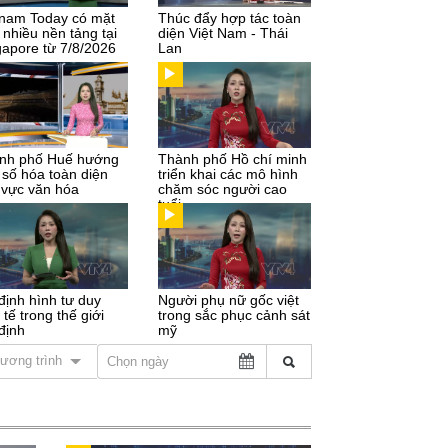
tnam Today có mặt
Thúc đẩy hợp tác toàn
 nhiều nền tảng tại
diện Việt Nam - Thái
gapore từ 7/8/2026
Lan
nh phố Huế hướng
Thành phố Hồ chí minh
 số hóa toàn diện
triển khai các mô hình
h vực văn hóa
chăm sóc người cao
tuổi
định hình tư duy
Người phụ nữ gốc việt
 tế trong thế giới
trong sắc phục cảnh sát
định
mỹ
ương trình