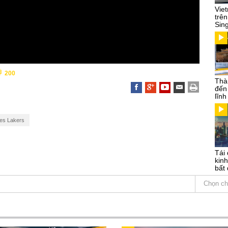
Vie
trên
Sin
200
Thà
đến
lĩn
es Lakers
Tái 
kinh
bất 
Chọn ch