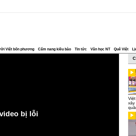
ời Việt bốn phương
Cẩm nang kiều bào
Tin tức
Văn học NT
Quê Việt
Lị
C
Việ
xây
quâ