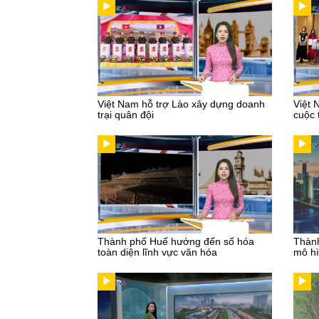
Việt Nam hỗ trợ Lào xây dựng doanh
Việt 
trại quân đội
cuộc 
Thành phố Huế hướng đến số hóa
Thành
toàn diện lĩnh vực văn hóa
mô hì