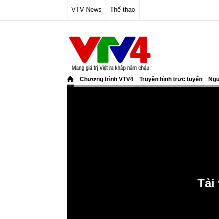
VTV News
Thể thao
Chương trình VTV4
Truyền hình trực tuyến
Ngư