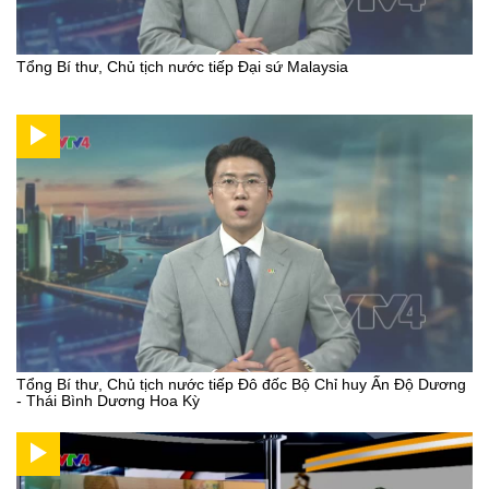
Tổng Bí thư, Chủ tịch nước tiếp Đại sứ Malaysia
Tổng Bí thư, Chủ tịch nước tiếp Đô đốc Bộ Chỉ huy Ấn Độ Dương
- Thái Bình Dương Hoa Kỳ