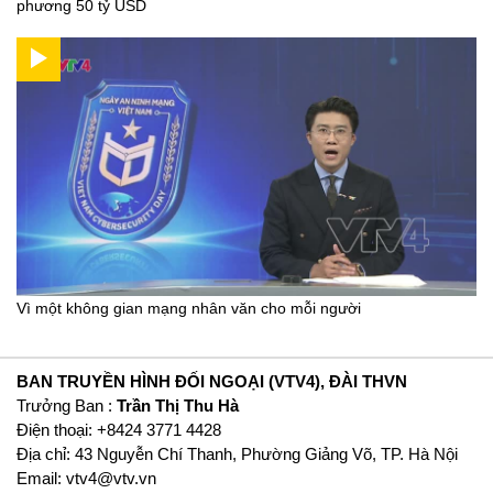
phương 50 tỷ USD
Vì một không gian mạng nhân văn cho mỗi người
BAN TRUYỀN HÌNH ĐỐI NGOẠI (VTV4), ĐÀI THVN
Trưởng Ban :
Trần Thị Thu Hà
Ðiện thoại: +8424 3771 4428
Địa chỉ: 43 Nguyễn Chí Thanh, Phường Giảng Võ, TP. Hà Nội
Email:
vtv4@vtv.vn