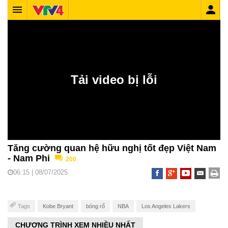
Tăng cường quan hệ hữu nghị tốt đẹp Việt Nam
- Nam Phi
200
06:15 | 08/07/2025
Tags
Kobe Bryant
bóng rổ
NBA
Los Angeles Lakers
CHƯƠNG TRÌNH XEM NHIỀU NHẤT