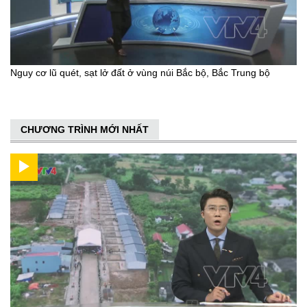
Nguy cơ lũ quét, sạt lở đất ở vùng núi Bắc bộ, Bắc Trung bộ
CHƯƠNG TRÌNH MỚI NHẤT