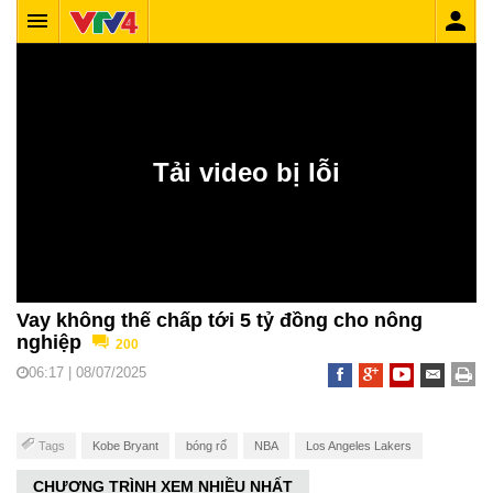
Vay không thế chấp tới 5 tỷ đồng cho nông
nghiệp
200
06:17 | 08/07/2025
Tags
Kobe Bryant
bóng rổ
NBA
Los Angeles Lakers
CHƯƠNG TRÌNH XEM NHIỀU NHẤT