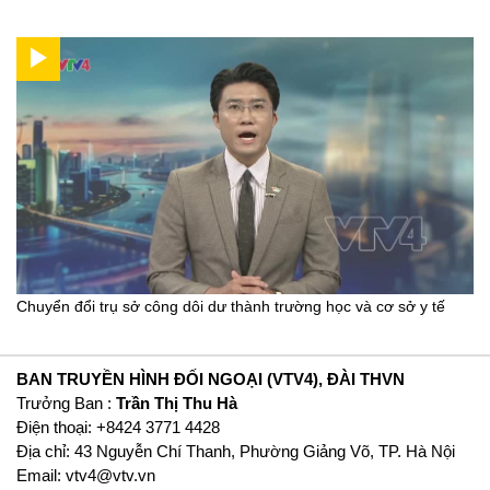
Chuyển đổi trụ sở công dôi dư thành trường học và cơ sở y tế
BAN TRUYỀN HÌNH ĐỐI NGOẠI (VTV4), ĐÀI THVN
Trưởng Ban :
Trần Thị Thu Hà
Ðiện thoại: +8424 3771 4428
Địa chỉ: 43 Nguyễn Chí Thanh, Phường Giảng Võ, TP. Hà Nội
Email:
vtv4@vtv.vn