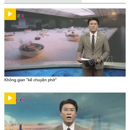
Không gian "kể chuyện phở"