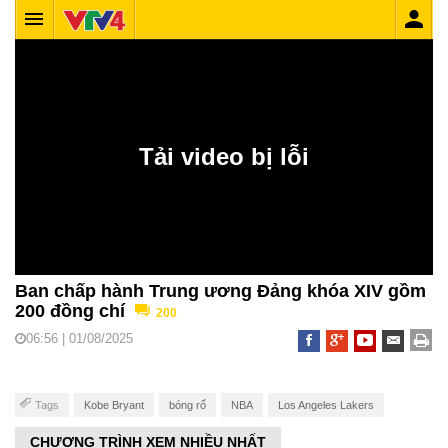
Ban chấp hành Trung ương Đảng khóa XIV gồm
200 đồng chí
200
06:56 | 01/08/2025
Tags
Kobe Bryant
bóng rổ
NBA
Los Angeles Lakers
CHƯƠNG TRÌNH XEM NHIỀU NHẤT