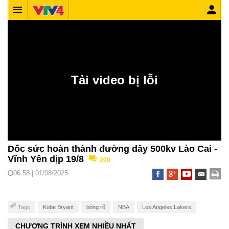
Dốc sức hoàn thành đường dây 500kv Lào Cai -
Vĩnh Yên dịp 19/8
200
06:58 | 01/08/2025
Tags
Kobe Bryant
bóng rổ
NBA
Los Angeles Lakers
CHƯƠNG TRÌNH XEM NHIỀU NHẤT