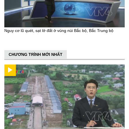
Nguy cơ lũ quét, sạt lở đất ở vùng núi Bắc bộ, Bắc Trung bộ
CHƯƠNG TRÌNH MỚI NHẤT