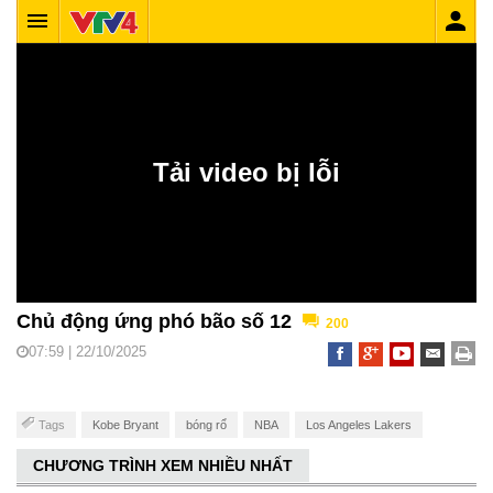
Chủ động ứng phó bão số 12
200
07:59 | 22/10/2025
Tags
Kobe Bryant
bóng rổ
NBA
Los Angeles Lakers
CHƯƠNG TRÌNH XEM NHIỀU NHẤT