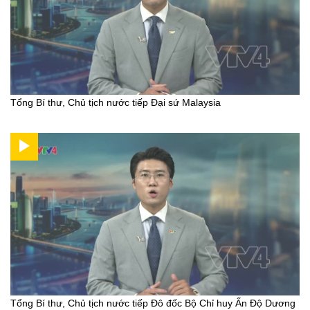
Tổng Bí thư, Chủ tịch nước tiếp Đại sứ Malaysia
Tổng Bí thư, Chủ tịch nước tiếp Đô đốc Bộ Chỉ huy Ấn Độ Dương