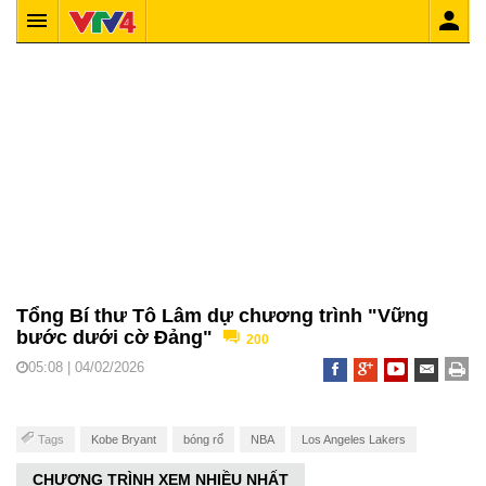
Tổng Bí thư Tô Lâm dự chương trình "Vững
bước dưới cờ Đảng"
200
05:08 | 04/02/2026
Tags
Kobe Bryant
bóng rổ
NBA
Los Angeles Lakers
CHƯƠNG TRÌNH XEM NHIỀU NHẤT