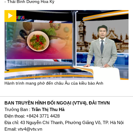
- Thái Bình Dương Hoa Kỳ
Hành trình mang phở đến châu Âu của kiều bào Anh
BAN TRUYỀN HÌNH ĐỐI NGOẠI (VTV4), ĐÀI THVN
Trưởng Ban :
Trần Thị Thu Hà
Ðiện thoại: +8424 3771 4428
Địa chỉ: 43 Nguyễn Chí Thanh, Phường Giảng Võ, TP. Hà Nội
Email:
vtv4@vtv.vn