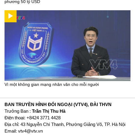
phương 50 tỷ USD
Vì một không gian mạng nhân văn cho mỗi người
BAN TRUYỀN HÌNH ĐỐI NGOẠI (VTV4), ĐÀI THVN
Trưởng Ban :
Trần Thị Thu Hà
Ðiện thoại: +8424 3771 4428
Địa chỉ: 43 Nguyễn Chí Thanh, Phường Giảng Võ, TP. Hà Nội
Email:
vtv4@vtv.vn