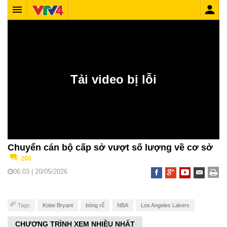
Chuyển cán bộ cấp sở vượt số lượng về cơ sở
200
06:03 | 20/05/2026
Tags
Kobe Bryant
bóng rổ
NBA
Los Angeles Lakers
CHƯƠNG TRÌNH XEM NHIỀU NHẤT