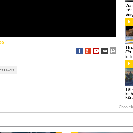
Vie
trên
Sin
00
Thà
đến
lĩn
es Lakers
Tái 
kinh
bất 
Chọn ch