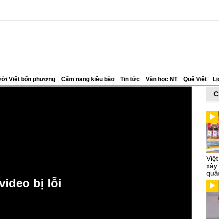
ời Việt bốn phương
Cẩm nang kiều bào
Tin tức
Văn học NT
Quê Việt
Lị
C
Việ
xây
quâ