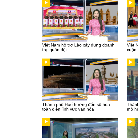
Việt Nam hỗ trợ Lào xây dựng doanh
Việt 
trại quân đội
cuộc 
Thành phố Huế hướng đến số hóa
Thành
toàn diện lĩnh vực văn hóa
mô hì