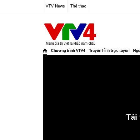
VTV News
Thể thao
Chương trình VTV4
Truyền hình trực tuyến
Ngư