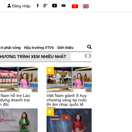
Đăng nhập
ch phát sóng
Hậu trường VTV4
Giới thiệu
HƯƠNG TRÌNH XEM NHIỀU NHẤT
t Nam hỗ trợ Lào
Việt Nam giành 8 huy
 dựng doanh trại
chương vàng tại cuộc
n đội
thi âm nhạc quốc tế
2026