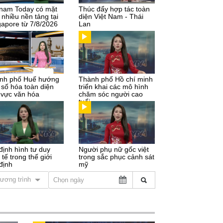
tnam Today có mặt
Thúc đẩy hợp tác toàn
 nhiều nền tảng tại
diện Việt Nam - Thái
gapore từ 7/8/2026
Lan
nh phố Huế hướng
Thành phố Hồ chí minh
 số hóa toàn diện
triển khai các mô hình
h vực văn hóa
chăm sóc người cao
tuổi
định hình tư duy
Người phụ nữ gốc việt
 tế trong thế giới
trong sắc phục cảnh sát
định
mỹ
ương trình