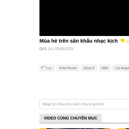
Mùa hè trên sân khấu nhạc kịch
2
08:14 | 03/06/2026
Tags
Kobe Bryant
bóng rổ
NBA
Los Angel
VIDEO CÙNG CHUYÊN MỤC