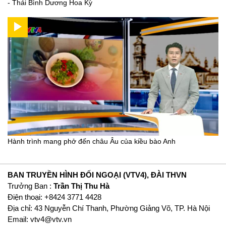
- Thái Bình Dương Hoa Kỳ
Hành trình mang phở đến châu Âu của kiều bào Anh
BAN TRUYỀN HÌNH ĐỐI NGOẠI (VTV4), ĐÀI THVN
Trưởng Ban :
Trần Thị Thu Hà
Ðiện thoại: +8424 3771 4428
Địa chỉ: 43 Nguyễn Chí Thanh, Phường Giảng Võ, TP. Hà Nội
Email:
vtv4@vtv.vn