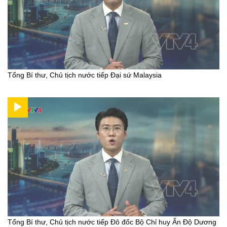
Tổng Bí thư, Chủ tịch nước tiếp Đại sứ Malaysia
Tổng Bí thư, Chủ tịch nước tiếp Đô đốc Bộ Chỉ huy Ấn Độ Dương