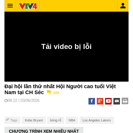
Đại hội lần thứ nhất Hội Người cao tuổi Việt
Nam tại CH Séc
200
08:22 | 03/06/2026
Tags
Kobe Bryant
bóng rổ
NBA
Los Angeles Lakers
CHƯƠNG TRÌNH XEM NHIỀU NHẤT