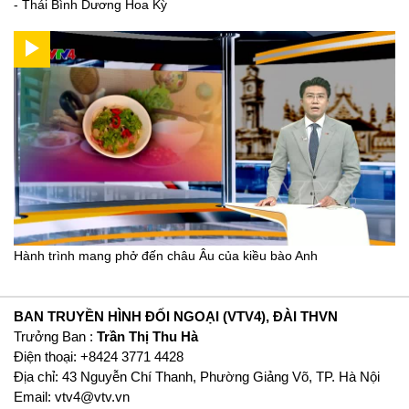
- Thái Bình Dương Hoa Kỳ
Hành trình mang phở đến châu Âu của kiều bào Anh
BAN TRUYỀN HÌNH ĐỐI NGOẠI (VTV4), ĐÀI THVN
Trưởng Ban :
Trần Thị Thu Hà
Ðiện thoại: +8424 3771 4428
Địa chỉ: 43 Nguyễn Chí Thanh, Phường Giảng Võ, TP. Hà Nội
Email:
vtv4@vtv.vn