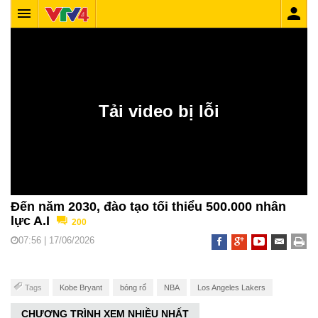
Đến năm 2030, đào tạo tối thiểu 500.000 nhân
lực A.I
200
07:56 | 17/06/2026
Tags
Kobe Bryant
bóng rổ
NBA
Los Angeles Lakers
CHƯƠNG TRÌNH XEM NHIỀU NHẤT