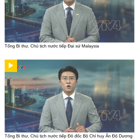
Tổng Bí thư, Chủ tịch nước tiếp Đại sứ Malaysia
Tổng Bí thư, Chủ tịch nước tiếp Đô đốc Bộ Chỉ huy Ấn Độ Dương