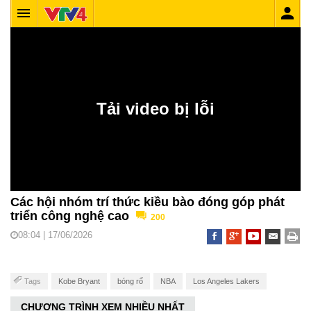
Các hội nhóm trí thức kiều bào đóng góp phát
triển công nghệ cao
200
08:04 | 17/06/2026
Tags
Kobe Bryant
bóng rổ
NBA
Los Angeles Lakers
CHƯƠNG TRÌNH XEM NHIỀU NHẤT