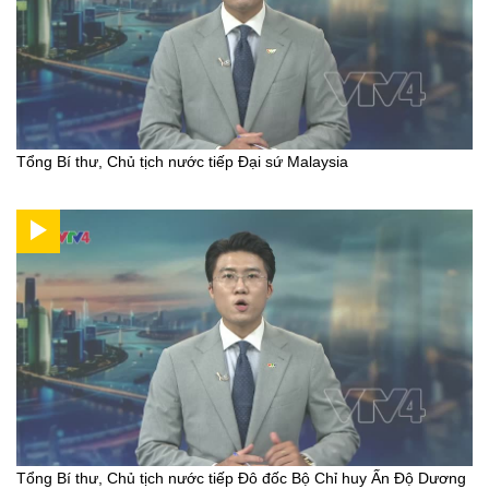
Tổng Bí thư, Chủ tịch nước tiếp Đại sứ Malaysia
Tổng Bí thư, Chủ tịch nước tiếp Đô đốc Bộ Chỉ huy Ấn Độ Dương