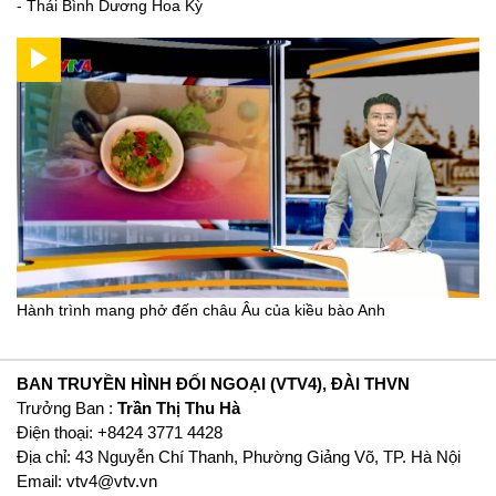
- Thái Bình Dương Hoa Kỳ
Hành trình mang phở đến châu Âu của kiều bào Anh
BAN TRUYỀN HÌNH ĐỐI NGOẠI (VTV4), ĐÀI THVN
Trưởng Ban :
Trần Thị Thu Hà
Ðiện thoại: +8424 3771 4428
Địa chỉ: 43 Nguyễn Chí Thanh, Phường Giảng Võ, TP. Hà Nội
Email:
vtv4@vtv.vn