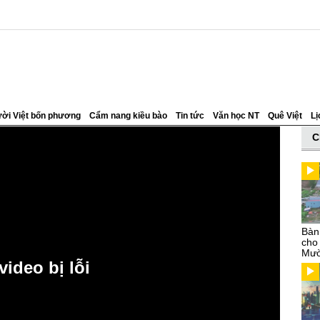
ời Việt bốn phương
Cẩm nang kiều bào
Tin tức
Văn học NT
Quê Việt
Lị
C
Bàn
cho
Mườ