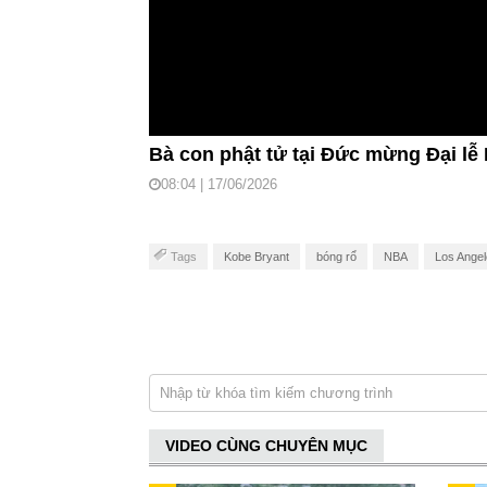
Bà con phật tử tại Đức mừng Đại lễ 
08:04 | 17/06/2026
Tags
Kobe Bryant
bóng rổ
NBA
Los Angel
VIDEO CÙNG CHUYÊN MỤC