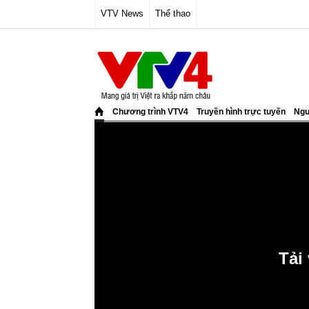
VTV News
Thể thao
Chương trình VTV4
Truyền hình trực tuyến
Ngư