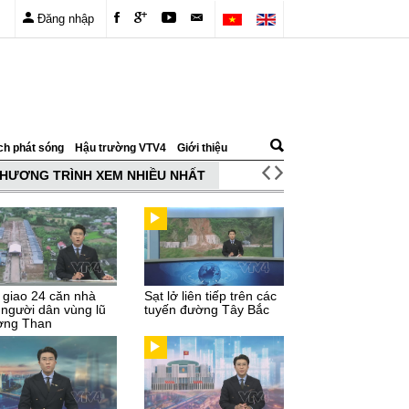
Đăng nhập
ch phát sóng
Hậu trường VTV4
Giới thiệu
HƯƠNG TRÌNH XEM NHIỀU NHẤT
 giao 24 căn nhà
Sạt lở liên tiếp trên các
 người dân vùng lũ
tuyến đường Tây Bắc
ng Than