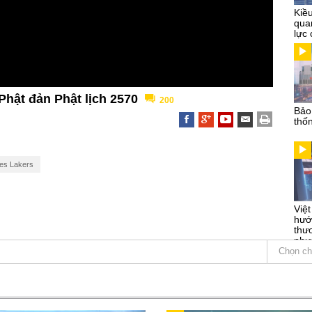
Kiề
qua
lực 
Phật đản Phật lịch 2570
200
Bảo
thố
es Lakers
Việ
hướ
thư
phư
Chọn ch