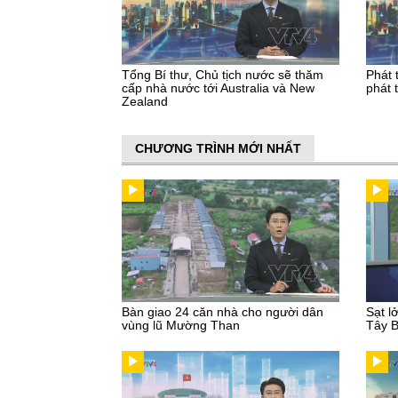
Tổng Bí thư, Chủ tịch nước sẽ thăm
Phát 
cấp nhà nước tới Australia và New
phát 
Zealand
CHƯƠNG TRÌNH MỚI NHẤT
Bàn giao 24 căn nhà cho người dân
Sạt l
vùng lũ Mường Than
Tây 