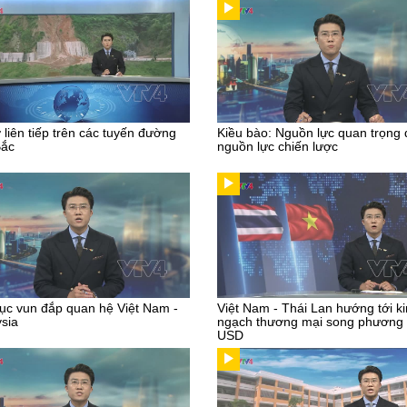
ở liên tiếp trên các tuyến đường
Kiều bào: Nguồn lực quan trọng
Bắc
nguồn lực chiến lược
tục vun đắp quan hệ Việt Nam -
Việt Nam - Thái Lan hướng tới k
sia
ngạch thương mại song phương 
USD