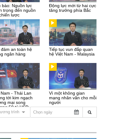
u bào: Nguồn lực
Động lực mới từ hai cực
n trọng đến nguồn
tăng trưởng phía Bắc
chiến lược
 đảm an toàn hệ
Tiếp tục vun đắp quan
ng ngân hàng
hệ Việt Nam - Malaysia
t Nam - Thái Lan
Vì một không gian
ng tới kim ngạch
mạng nhân văn cho mỗi
ơng mại song
người
ơng 50 tỷ USD
ương trình