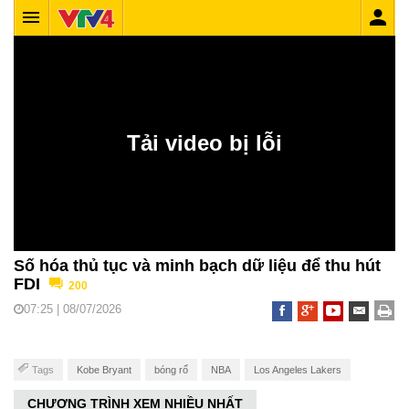
Số hóa thủ tục và minh bạch dữ liệu để thu hút
FDI
200
07:25 | 08/07/2026
Tags
Kobe Bryant
bóng rổ
NBA
Los Angeles Lakers
CHƯƠNG TRÌNH XEM NHIỀU NHẤT