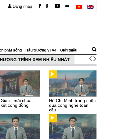
Đăng nhập
ch phát sóng
Hậu trường VTV4
Giới thiệu
HƯƠNG TRÌNH XEM NHIỀU NHẤT
 Giác - mái chùa
Hồ Chí Minh trong cuộc
 kết cộng đồng
đua công nghệ toàn
cầu