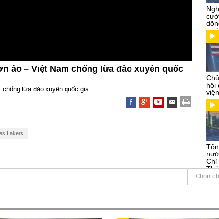
Ngh
cườ
đồn
nướ
ơn ảo – Việt Nam chống lừa đảo xuyên quốc
Chủ
hội
m chống lừa đảo xuyên quốc gia
việ
es Lakers
Tổn
nướ
Chỉ
Thá
Kỳ
Chọn ch