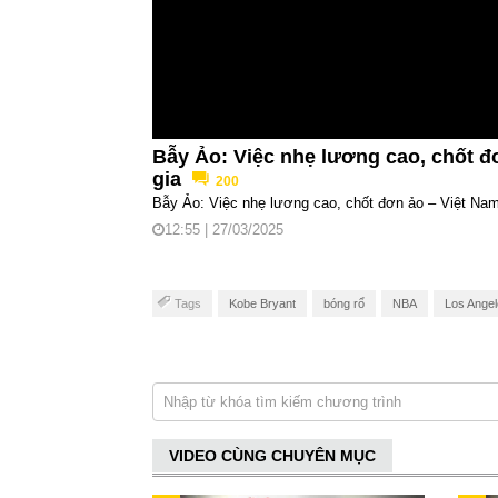
Bẫy Ảo: Việc nhẹ lương cao, chốt đ
gia
200
Bẫy Ảo: Việc nhẹ lương cao, chốt đơn ảo – Việt Na
12:55 | 27/03/2025
Tags
Kobe Bryant
bóng rổ
NBA
Los Angel
VIDEO CÙNG CHUYÊN MỤC