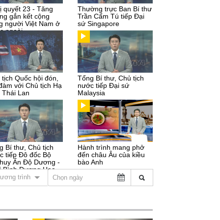
ị quyết 23 - Tăng
Thường trực Ban Bí thư
ng gắn kết cộng
Trần Cẩm Tú tiếp Đại
g người Việt Nam ở
sứ Singapore
c ngoài
 tịch Quốc hội đón,
Tổng Bí thư, Chủ tịch
 đàm với Chủ tịch Hạ
nước tiếp Đại sứ
n Thái Lan
Malaysia
g Bí thư, Chủ tịch
Hành trình mang phở
c tiếp Đô đốc Bộ
đến châu Âu của kiều
 huy Ấn Độ Dương -
bào Anh
i Bình Dương Hoa
ương trình