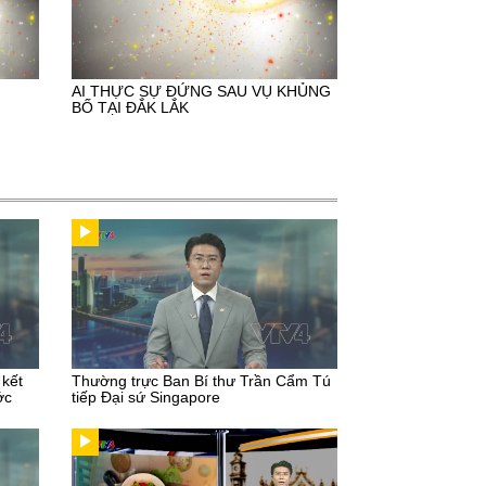
AI THỰC SỰ ĐỨNG SAU VỤ KHỦNG
BỐ TẠI ĐẮK LẮK
 kết
Thường trực Ban Bí thư Trần Cẩm Tú
ớc
tiếp Đại sứ Singapore