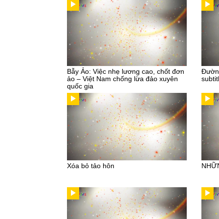
Bẫy Ảo: Việc nhẹ lương cao, chốt đơn
Đường
ảo – Việt Nam chống lừa đảo xuyên
subtit
quốc gia
Xóa bỏ tảo hôn
NHỮN