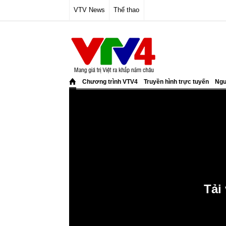
VTV News
Thể thao
Chương trình VTV4
Truyền hình trực tuyến
Ngư