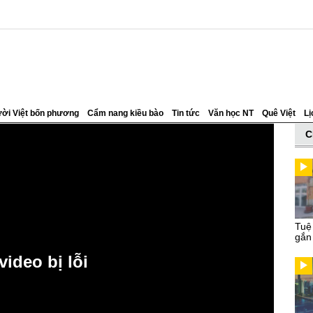
ời Việt bốn phương
Cẩm nang kiều bào
Tin tức
Văn học NT
Quê Việt
Lị
C
Tuệ
gắn