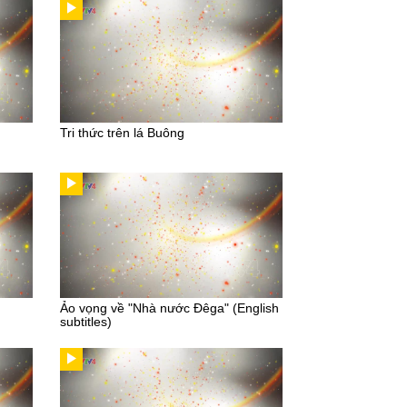
Tri thức trên lá Buông
Ảo vọng về "Nhà nước Đêga" (English
subtitles)