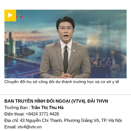
Chuyển đổi trụ sở công dôi dư thành trường học và cơ sở y tế
BAN TRUYỀN HÌNH ĐỐI NGOẠI (VTV4), ĐÀI THVN
Trưởng Ban :
Trần Thị Thu Hà
Ðiện thoại: +8424 3771 4428
Địa chỉ: 43 Nguyễn Chí Thanh, Phường Giảng Võ, TP. Hà Nội
Email:
vtv4@vtv.vn