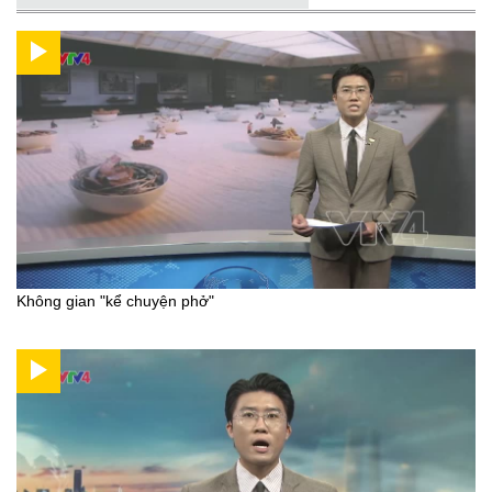
Không gian "kể chuyện phở"