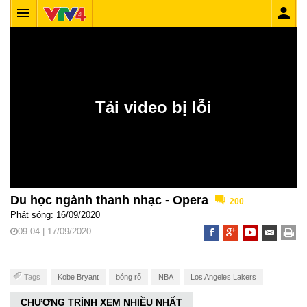
Du học ngành thanh nhạc - Opera
200
Phát sóng: 16/09/2020
09:04 | 17/09/2020
Tags
Kobe Bryant
bóng rổ
NBA
Los Angeles Lakers
CHƯƠNG TRÌNH XEM NHIỀU NHẤT