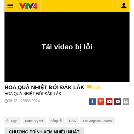
HOA QUẢ NHIỆT ĐỚI ĐẮK LẮK
200
HOA QUẢ NHIỆT ĐỚI ĐẮK LẮK
08:18 | 23/08/2024
Tags
Kobe Bryant
bóng rổ
NBA
Los Angeles Lakers
CHƯƠNG TRÌNH XEM NHIỀU NHẤT