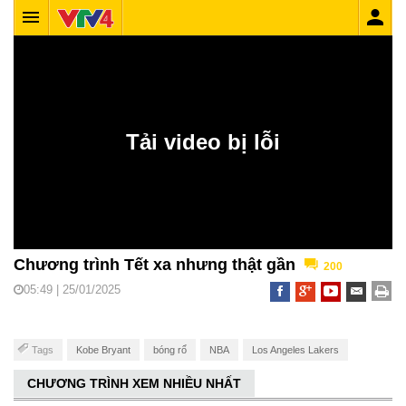
Chương trình Tết xa nhưng thật gần
200
05:49 | 25/01/2025
Tags
Kobe Bryant
bóng rổ
NBA
Los Angeles Lakers
CHƯƠNG TRÌNH XEM NHIỀU NHẤT