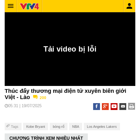
Thúc đẩy thương mại điện tử xuyên biên giới
Việt - Lào
200
05:31 | 19/07/2025
Tags
Kobe Bryant
bóng rổ
NBA
Los Angeles Lakers
CHƯƠNG TRÌNH XEM NHIỀU NHẤT