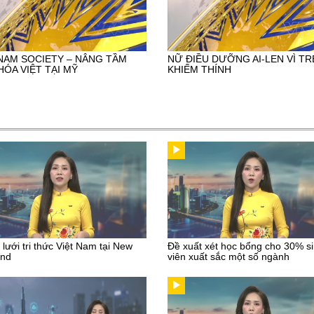
NAM SOCIETY – NÂNG TẦM
NỮ ĐIỀU DƯỠNG AI-LEN VÌ TR
HÓA VIỆT TẠI MỸ
KHIẾM THÍNH
lưới tri thức Việt Nam tại New
Đề xuất xét học bổng cho 30% s
and
viên xuất sắc một số ngành