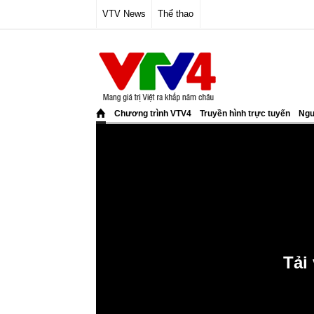
VTV News
Thể thao
Chương trình VTV4
Truyền hình trực tuyến
Ngư