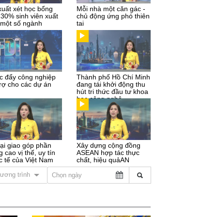
xuất xét học bổng
Mỗi nhà một căn gác -
 30% sinh viên xuất
chủ động ứng phó thiên
 một số ngành
tai
c đẩy công nghiệp
Thành phố Hồ Chí Minh
trợ cho các dự án
đang tái khởi động thu
hút tri thức đầu tư khoa
học công nghệ
ại giao góp phần
Xây dựng cộng đồng
 cao vị thế, uy tín
ASEAN hợp tác thực
c tế của Việt Nam
chất, hiệu quảAN
ương trình