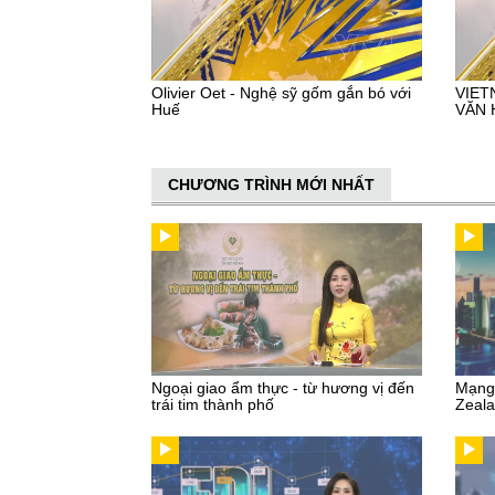
Olivier Oet - Nghệ sỹ gốm gắn bó với
VIET
Huế
VĂN 
CHƯƠNG TRÌNH MỚI NHẤT
Ngoại giao ẩm thực - từ hương vị đến
Mạng 
trái tim thành phố
Zeal