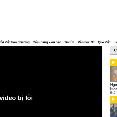
ời Việt bốn phương
Cẩm nang kiều bào
Tin tức
Văn học NT
Quê Việt
Lị
C
Ngo
hươn
thà