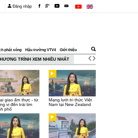
Đăng nhập
ch phát sóng
Hậu trường VTV4
Giới thiệu
HƯƠNG TRÌNH XEM NHIỀU NHẤT
ại giao ẩm thực - từ
Mạng lưới tri thức Việt
g vị đến trái tim
Nam tại New Zealand
nh phố