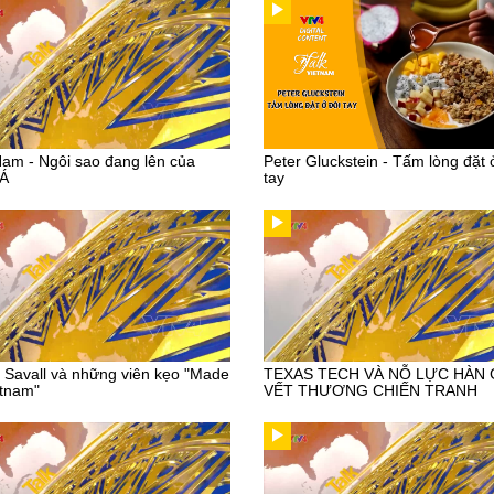
Nam - Ngôi sao đang lên của
Peter Gluckstein - Tấm lòng đặt 
 Á
tay
r Savall và những viên kẹo "Made
TEXAS TECH VÀ NỖ LỰC HÀN
etnam"
VẾT THƯƠNG CHIẾN TRANH