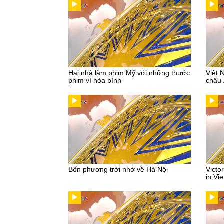
Hai nhà làm phim Mỹ với những thước
Việt 
phim vì hòa bình
châu
Bốn phương trời nhớ về Hà Nội
Victo
in Vi