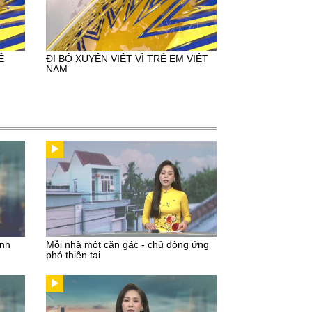
Ẻ
ĐI BỘ XUYÊN VIỆT VÌ TRẺ EM VIỆT
NAM
inh
Mỗi nhà một căn gác - chủ động ứng
phó thiên tai