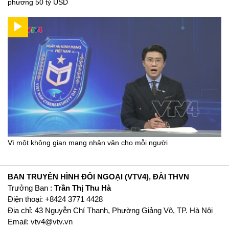
phương 50 tỷ USD
Vì một không gian mạng nhân văn cho mỗi người
BAN TRUYỀN HÌNH ĐỐI NGOẠI (VTV4), ĐÀI THVN
Trưởng Ban :
Trần Thị Thu Hà
Ðiện thoại: +8424 3771 4428
Địa chỉ: 43 Nguyễn Chí Thanh, Phường Giảng Võ, TP. Hà Nội
Email:
vtv4@vtv.vn