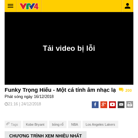
Funky Trọng Hiếu - Một cá tính âm nhạc lạ
200
Phát sóng ngày 16/12/2018
21:16 | 24/12/2018
Tags
Kobe Bryant
bóng rổ
NBA
Los Angeles Lakers
CHƯƠNG TRÌNH XEM NHIỀU NHẤT