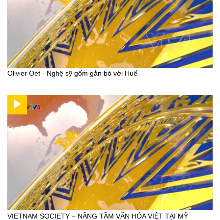
Olivier Oet - Nghệ sỹ gốm gắn bó với Huế
VIETNAM SOCIETY – NÂNG TẦM VĂN HÓA VIỆT TẠI MỸ