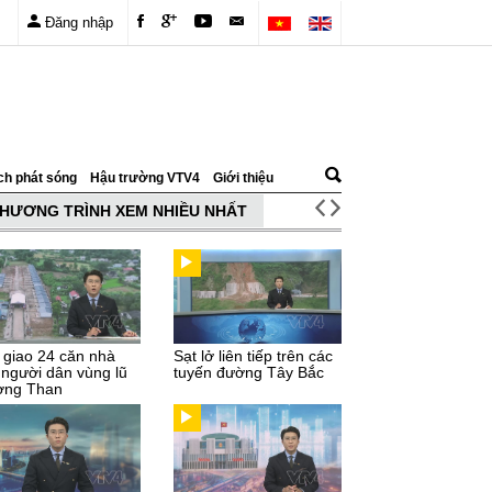
Đăng nhập
ch phát sóng
Hậu trường VTV4
Giới thiệu
HƯƠNG TRÌNH XEM NHIỀU NHẤT
 giao 24 căn nhà
Sạt lở liên tiếp trên các
 người dân vùng lũ
tuyến đường Tây Bắc
ng Than