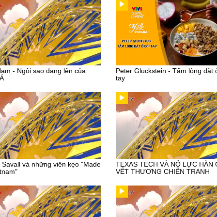
Nam - Ngôi sao đang lên của
Peter Gluckstein - Tấm lòng đặt 
 Á
tay
r Savall và những viên kẹo "Made
TEXAS TECH VÀ NỖ LỰC HÀN
etnam"
VẾT THƯƠNG CHIẾN TRANH