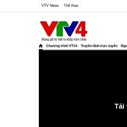
VTV News
Thể thao
Chương trình VTV4
Truyền hình trực tuyến
Ngư