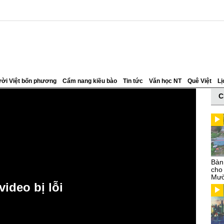
ời Việt bốn phương
Cẩm nang kiều bào
Tin tức
Văn học NT
Quê Việt
Lị
C
Bàn
cho
Mườ