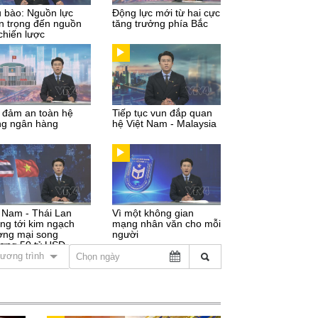
u bào: Nguồn lực
Động lực mới từ hai cực
n trọng đến nguồn
tăng trưởng phía Bắc
chiến lược
 đảm an toàn hệ
Tiếp tục vun đắp quan
ng ngân hàng
hệ Việt Nam - Malaysia
t Nam - Thái Lan
Vì một không gian
ng tới kim ngạch
mạng nhân văn cho mỗi
ơng mại song
người
ơng 50 tỷ USD
ương trình