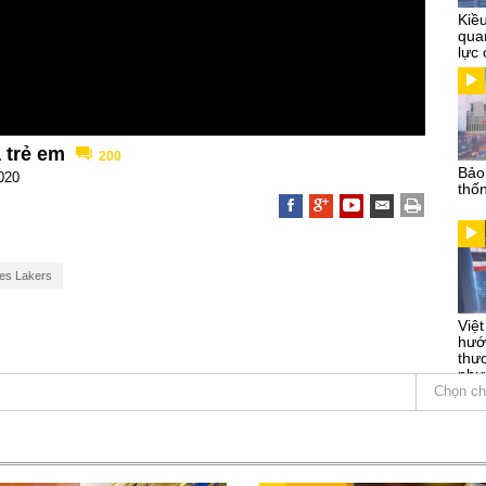
Kiề
qua
lực 
à trẻ em
200
Bảo
020
thố
es Lakers
Việ
hướ
thư
phư
Chọn ch