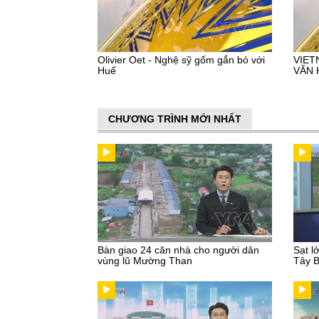
Olivier Oet - Nghệ sỹ gốm gắn bó với
VIET
Huế
VĂN 
CHƯƠNG TRÌNH MỚI NHẤT
Bàn giao 24 căn nhà cho người dân
Sạt l
vùng lũ Mường Than
Tây 