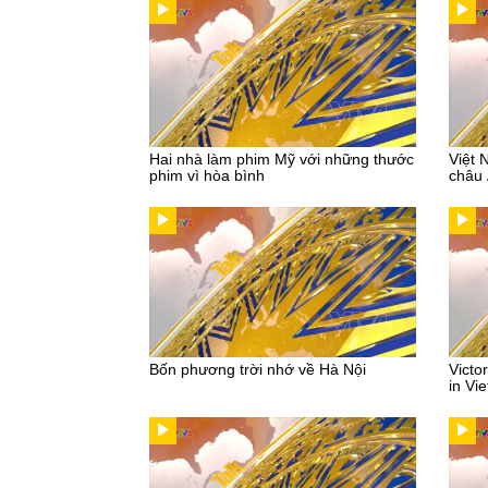
Hai nhà làm phim Mỹ với những thước
Việt 
phim vì hòa bình
châu
Bốn phương trời nhớ về Hà Nội
Victo
in Vi