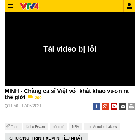
MINH - Chàng ca sĩ Việt với khát khao vươn ra
thế giới
200
11:56 | 17/05/2021
Tags
Kobe Bryant
bóng rổ
NBA
Los Angeles Lakers
CHƯƠNG TRÌNH XEM NHIỀU NHẤT