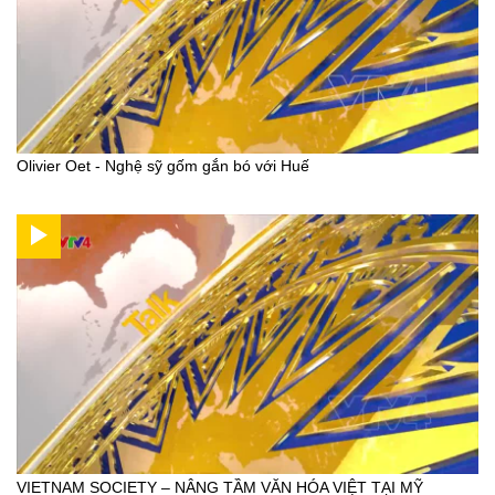
Olivier Oet - Nghệ sỹ gốm gắn bó với Huế
VIETNAM SOCIETY – NÂNG TẦM VĂN HÓA VIỆT TẠI MỸ