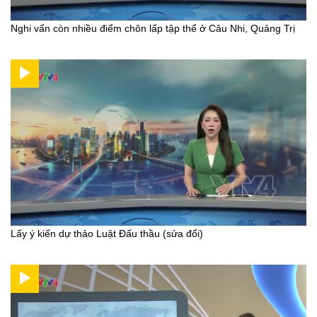
Nghi vấn còn nhiều điểm chôn lấp tập thể ở Câu Nhi, Quảng Trị
Lấy ý kiến dự thảo Luật Đấu thầu (sửa đổi)