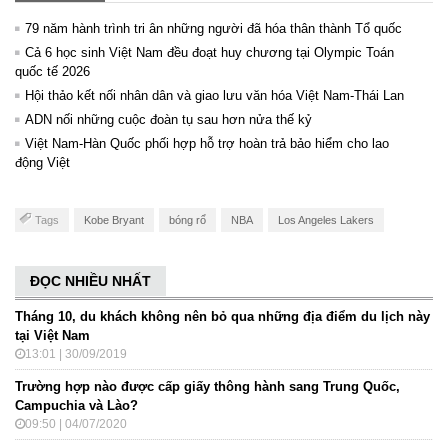
79 năm hành trình tri ân những người đã hóa thân thành Tổ quốc
Cả 6 học sinh Việt Nam đều đoạt huy chương tại Olympic Toán
quốc tế 2026
Hội thảo kết nối nhân dân và giao lưu văn hóa Việt Nam-Thái Lan
ADN nối những cuộc đoàn tụ sau hơn nửa thế kỷ
Việt Nam-Hàn Quốc phối hợp hỗ trợ hoàn trả bảo hiểm cho lao
động Việt
Tags
Kobe Bryant
bóng rổ
NBA
Los Angeles Lakers
ĐỌC NHIỀU NHẤT
Tháng 10, du khách không nên bỏ qua những địa điểm du lịch này
tại Việt Nam
13:01 | 30/09/2019
Trường hợp nào được cấp giấy thông hành sang Trung Quốc,
Campuchia và Lào?
09:50 | 04/07/2020