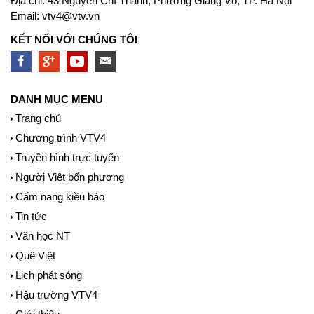
Địa chỉ: 43 Nguyễn Chí Thanh, Phường Giảng Võ, TP. Hà Nội
Email:
vtv4@vtv.vn
KẾT NỐI VỚI CHÚNG TÔI
DANH MỤC MENU
Trang chủ
Chương trình VTV4
Truyền hình trực tuyến
Người Việt bốn phương
Cẩm nang kiều bào
Tin tức
Văn học NT
Quê Việt
Lịch phát sóng
Hậu trường VTV4