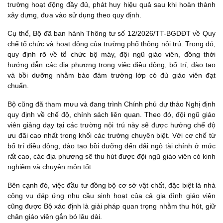
trường hoạt động đầy đủ, phát huy hiệu quả sau khi hoàn thành
xây dựng, đưa vào sử dụng theo quy định.
Cụ thể, Bộ đã ban hành Thông tư số 12/2026/TT-BGDĐT về Quy
chế tổ chức và hoạt động của trường phổ thông nội trú. Trong đó,
quy định rõ về tổ chức bộ máy, đội ngũ giáo viên, đồng thời
hướng dẫn các địa phương trong việc điều động, bố trí, đào tạo
và bồi dưỡng nhằm bảo đảm trường lớp có đủ giáo viên đạt
chuẩn.
Bộ cũng đã tham mưu và đang trình Chính phủ dự thảo Nghị định
quy định về chế độ, chính sách liên quan. Theo đó, đội ngũ giáo
viên giảng dạy tại các trường nội trú này sẽ được hưởng chế độ
ưu đãi cao nhất trong khối các trường chuyên biệt. Với cơ chế từ
bố trí điều động, đào tạo bồi dưỡng đến đãi ngộ tài chính ở mức
rất cao, các địa phương sẽ thu hút được đội ngũ giáo viên có kinh
nghiệm và chuyên môn tốt.
Bên cạnh đó, việc đầu tư đồng bộ cơ sở vật chất, đặc biệt là nhà
công vụ đáp ứng nhu cầu sinh hoạt của cả gia đình giáo viên
cũng được Bộ xác định là giải pháp quan trọng nhằm thu hút, giữ
chân giáo viên gắn bó lâu dài.