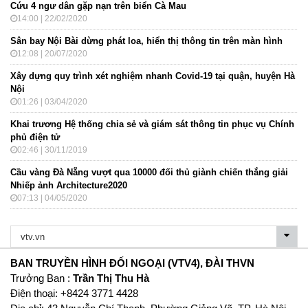
Cứu 4 ngư dân gặp nạn trên biển Cà Mau
14:00 | 22/02/2020
Sân bay Nội Bài dừng phát loa, hiển thị thông tin trên màn hình
12:08 | 20/07/2020
Xây dựng quy trình xét nghiệm nhanh Covid-19 tại quận, huyện Hà
Nội
01:26 | 03/04/2020
Khai trương Hệ thống chia sẻ và giám sát thông tin phục vụ Chính
phủ điện tử
02:46 | 30/11/2019
Cầu vàng Đà Nẵng vượt qua 10000 đối thủ giành chiến thắng giải
Nhiếp ảnh Architecture2020
07:13 | 04/05/2020
BAN TRUYỀN HÌNH ĐỐI NGOẠI (VTV4), ĐÀI THVN
Trưởng Ban :
Trần Thị Thu Hà
Ðiện thoại: +8424 3771 4428