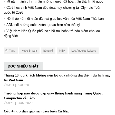
79 năm hành trình tri ân những người đã hóa thân thành Tổ quốc
Cả 6 học sinh Việt Nam đều đoạt huy chương tại Olympic Toán
quốc tế 2026
Hội thảo kết nối nhân dân và giao lưu văn hóa Việt Nam-Thái Lan
ADN nối những cuộc đoàn tụ sau hơn nửa thế kỷ
Việt Nam-Hàn Quốc phối hợp hỗ trợ hoàn trả bảo hiểm cho lao
động Việt
Tags
Kobe Bryant
bóng rổ
NBA
Los Angeles Lakers
ĐỌC NHIỀU NHẤT
Tháng 10, du khách không nên bỏ qua những địa điểm du lịch này
tại Việt Nam
13:01 | 30/09/2019
Trường hợp nào được cấp giấy thông hành sang Trung Quốc,
Campuchia và Lào?
09:50 | 04/07/2020
Cứu 4 ngư dân gặp nạn trên biển Cà Mau