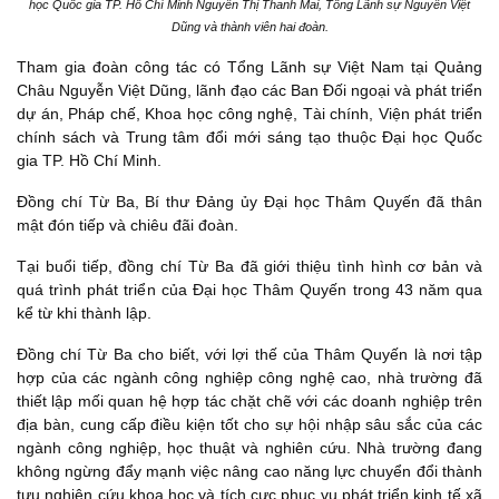
học Quốc gia TP. Hồ Chí Minh Nguyễn Thị Thanh Mai, Tổng Lãnh sự Nguyễn Việt
Dũng và thành viên hai đoàn.
Tham gia đoàn công tác có Tổng Lãnh sự Việt Nam tại Quảng
Châu Nguyễn Việt Dũng, lãnh đạo các Ban Đối ngoại và phát triển
dự án, Pháp chế, Khoa học công nghệ, Tài chính, Viện phát triển
chính sách và Trung tâm đổi mới sáng tạo thuộc Đại học Quốc
gia TP. Hồ Chí Minh.
Đồng chí Từ Ba, Bí thư Đảng ủy Đại học Thâm Quyến đã thân
mật đón tiếp và chiêu đãi đoàn.
Tại buổi tiếp, đồng chí Từ Ba đã giới thiệu tình hình cơ bản và
quá trình phát triển của Đại học Thâm Quyến trong 43 năm qua
kể từ khi thành lập.
Đồng chí Từ Ba cho biết, với lợi thế của Thâm Quyến là nơi tập
hợp của các ngành công nghiệp công nghệ cao, nhà trường đã
thiết lập mối quan hệ hợp tác chặt chẽ với các doanh nghiệp trên
địa bàn, cung cấp điều kiện tốt cho sự hội nhập sâu sắc của các
ngành công nghiệp, học thuật và nghiên cứu. Nhà trường đang
không ngừng đẩy mạnh việc nâng cao năng lực chuyển đổi thành
tựu nghiên cứu khoa học và tích cực phục vụ phát triển kinh tế xã