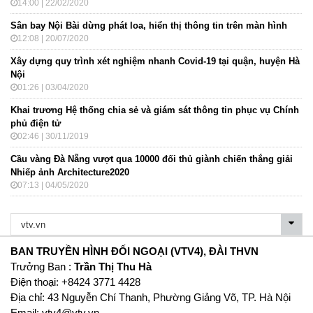
14:00 | 22/02/2020
Sân bay Nội Bài dừng phát loa, hiển thị thông tin trên màn hình
12:08 | 20/07/2020
Xây dựng quy trình xét nghiệm nhanh Covid-19 tại quận, huyện Hà
Nội
01:26 | 03/04/2020
Khai trương Hệ thống chia sẻ và giám sát thông tin phục vụ Chính
phủ điện tử
02:46 | 30/11/2019
Cầu vàng Đà Nẵng vượt qua 10000 đối thủ giành chiến thắng giải
Nhiếp ảnh Architecture2020
07:13 | 04/05/2020
BAN TRUYỀN HÌNH ĐỐI NGOẠI (VTV4), ĐÀI THVN
Trưởng Ban :
Trần Thị Thu Hà
Ðiện thoại: +8424 3771 4428
Địa chỉ: 43 Nguyễn Chí Thanh, Phường Giảng Võ, TP. Hà Nội
Email:
vtv4@vtv.vn