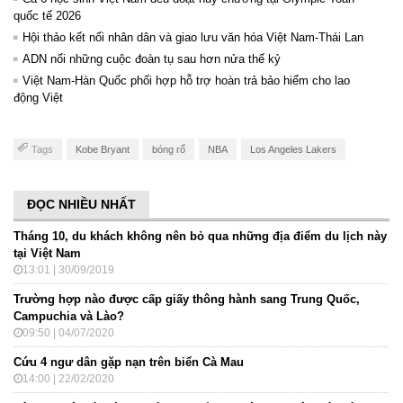
quốc tế 2026
Hội thảo kết nối nhân dân và giao lưu văn hóa Việt Nam-Thái Lan
ADN nối những cuộc đoàn tụ sau hơn nửa thế kỷ
Việt Nam-Hàn Quốc phối hợp hỗ trợ hoàn trả bảo hiểm cho lao
động Việt
Tags
Kobe Bryant
bóng rổ
NBA
Los Angeles Lakers
ĐỌC NHIỀU NHẤT
Tháng 10, du khách không nên bỏ qua những địa điểm du lịch này
tại Việt Nam
13:01 | 30/09/2019
Trường hợp nào được cấp giấy thông hành sang Trung Quốc,
Campuchia và Lào?
09:50 | 04/07/2020
Cứu 4 ngư dân gặp nạn trên biển Cà Mau
14:00 | 22/02/2020