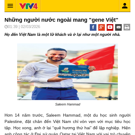
Những người nước ngoài mang "gene Việt"
01:39 | 02/03/2026
Họ đến Việt Nam là một lữ khách và ở lại như một người nhà.
Saleem Hammad
Hơn 14 năm trước, Saleem Hammad, một du học sinh người
Palestine, đặt chân đến Việt Nam chỉ vỏn vẹn với mục tiêu học
tập. Học xong, anh ở lại “quê hương thứ hai” để lập nghiệp. Hiện
anh công tác ở Đại sứ quán Qatar tại Việt Nam với vai trò chuyên