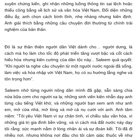
xuyên chứng kiến, ghi nhận những luồng thông tin sai lệch hoặc
thiếu công bằng về lịch sử và văn hóa Việt Nam, Đối diện những
điều ấy, anh chọn cách bình tĩnh, nhẹ nhàng nhưng kiên định.
Anh giải thích bằng những câu chuyện đời thường từ chính trải
nghiệm của bản thân.
Đó là sự thân thiện người dân Việt dành cho… người dưng, là
cách mà họ làm cho tốc độ phát triển tăng vượt bậc và cốt cách
hiếu hòa nhưng kiên cường của dân tộc này... Saleem quả quyết:
“Khi người ta nghe câu chuyện từ một người nước ngoài đã sống,
làm việc và hòa nhập với Việt Nam, họ có xu hướng lắng nghe và
tôn trọng hơn”.
Saleem nhớ từng người nông dân mình đã gặp, sẵn sàng chia
nửa bữa cơm cho người xa lạ; những sinh viên kiên nhẫn dạy anh
từng câu tiếng Việt khó; và những người bạn xem anh như anh
em, mở cửa nhà, mở lòng và mở cả nụ cười với anh. Anh tâm
niệm: “Tôi yêu Việt Nam vì sự chân tình, vì chiều sâu văn hóa, vì
những giá trị gia đình bền vững, và vì cách mà đất nước này dạy
tôi rằng: sức mạnh nằm ở lòng nhân ái và sự đoàn kết. Tôi đã đi
nhiều nơi, nhưng không nơi đâu cho tôi cảm giác thuộc về như