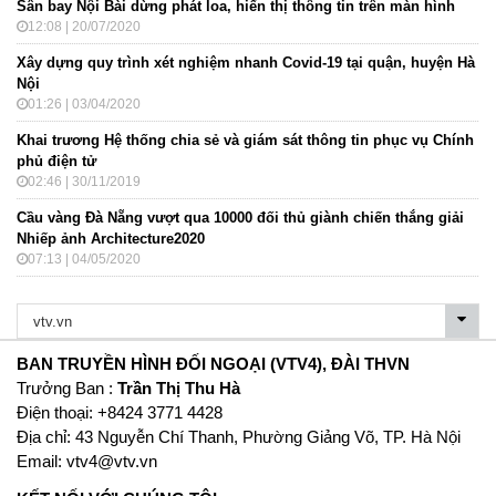
Sân bay Nội Bài dừng phát loa, hiển thị thông tin trên màn hình
12:08 | 20/07/2020
Xây dựng quy trình xét nghiệm nhanh Covid-19 tại quận, huyện Hà
Nội
01:26 | 03/04/2020
Khai trương Hệ thống chia sẻ và giám sát thông tin phục vụ Chính
phủ điện tử
02:46 | 30/11/2019
Cầu vàng Đà Nẵng vượt qua 10000 đối thủ giành chiến thắng giải
Nhiếp ảnh Architecture2020
07:13 | 04/05/2020
BAN TRUYỀN HÌNH ĐỐI NGOẠI (VTV4), ĐÀI THVN
Trưởng Ban :
Trần Thị Thu Hà
Ðiện thoại: +8424 3771 4428
Địa chỉ: 43 Nguyễn Chí Thanh, Phường Giảng Võ, TP. Hà Nội
Email:
vtv4@vtv.vn