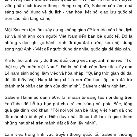
viên phân tích truyền thông. Song song đó, Saleem còn làm nhà
sáng tạo nội dung về du lịch - văn hóa, kết nối giao lưu quốc tế
trên các nền tảng xã hội.
Một Saleem tận tâm xây dựng không gian để lan tỏa văn hóa, lịch
sử và hình ảnh con người Việt Nam đến bạn bè quốc tế. Đó là
những video ghi lại hành trình đi dọc đất nước, kèm nội dung
song ngữ Anh - Việt để người dùng từ nhiều quốc gia dễ tiếp cận.
Khi tôi hỏi anh về lý do theo đuổi công việc này, anh như reo: “Tôi
thật sự yêu mến Việt Nam!”. Đó là thứ tình cảm được tích lũy qua
14 năm sinh sống, làm việc và hòa nhập. “Quãng thời gian đủ dài
để tôi thấy Việt Nam không chỉ là nơi đến học tập, mà đã trở
thành một phần căn tính của đời mình”, Saleem chiêm nghiệm.
Saleem Hammad dành 50% lợi nhuận từ sáng tạo nội dung trên
YouTube để hỗ trợ học phí cho trẻ em vùng núi phía Bắc; tặng
quà gia đình khó khăn. “Tôi nói với bạn bè rằng Việt Nam đã cho
tôi mái nhà bình yên. Điều duy nhất tôi có thể làm là gieo thêm
những hạt tử tế trên mảnh đất đã ôm lấy mình”.
Làm việc trong lĩnh vực truyền thông quốc tế, Saleem thường