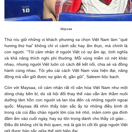
Maysaa
Thứ níu giữ những vị khách phương xa chọn Việt Nam làm “quê
hương thứ hai” không chỉ vì cảnh sắc hay ẩm thực, mà chính là
con người. “Tôi cảm nhận ở người Việt có sự ấm áp, tình nghĩa
và khả năng thích nghi phi thường. Mỗi vùng miền có nét khác
nhau, nhưng người Việt luôn có cách để kết nối, chia sẻ và đồng
hành cùng nhau. Tôi yêu cái cách Việt Nam vừa hiện đại, năng
động mà vẫn giữ được sự giản dị, gần gũi”, Saleem bộc bạch.
Còn với Maysaa, cô cảm nhận rất rõ văn hóa Việt Nam như một
dòng chảy bền bỉ, dù xã hội đổi thay thế nào vẫn âm thầm nuôi
dưỡng tâm hồn con người và lan tỏa đến cả những người ngoại
quốc. Maysaa đã nhìn thấy bản sắc ấy từ những điều bình dị
trong cái cúi đầu chào người lớn của trẻ nhỏ, mâm cơm gia đình
đầm ấm vào cuối ngày, hay sự tôn trọng dành cho thầy cô giáo…
Điều đó không chỉ là thói quen, mà là giá trị cốt lõi giúp người Việt
giữ được bản sắc giữa thế giới hiện đại.