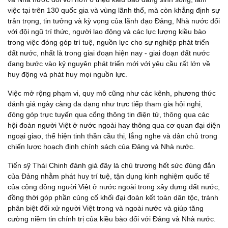
việc tại trên 130 quốc gia và vùng lãnh thổ, mà còn khẳng định sự
trân trọng, tin tưởng và kỳ vọng của lãnh đạo Đảng, Nhà nước đối
với đội ngũ trí thức, người lao động và các lực lượng kiều bào
trong việc đóng góp trí tuệ, nguồn lực cho sự nghiệp phát triển
đất nước, nhất là trong giai đoạn hiện nay - giai đoạn đất nước
đang bước vào kỷ nguyên phát triển mới với yêu cầu rất lớn về
huy động và phát huy mọi nguồn lực.
Việc mở rộng phạm vi, quy mô cũng như các kênh, phương thức
đánh giá ngày càng đa dạng như trực tiếp tham gia hội nghị,
đóng góp trực tuyến qua cổng thông tin điện tử, thông qua các
hội đoàn người Việt ở nước ngoài hay thông qua cơ quan đại diện
ngoại giao, thể hiện tinh thần cầu thị, lắng nghe và dân chủ trong
chiến lược hoạch định chính sách của Đảng và Nhà nước.
Tiến sỹ Thái Chinh đánh giá đây là chủ trương hết sức đúng đắn
của Đảng nhằm phát huy trí tuệ, tận dụng kinh nghiệm quốc tế
của cộng đồng người Việt ở nước ngoài trong xây dựng đất nước,
đồng thời góp phần củng cố khối đại đoàn kết toàn dân tộc, tránh
phân biệt đối xử người Việt trong và ngoài nước và giúp tăng
cường niềm tin chính trị của kiều bào đối với Đảng và Nhà nước.