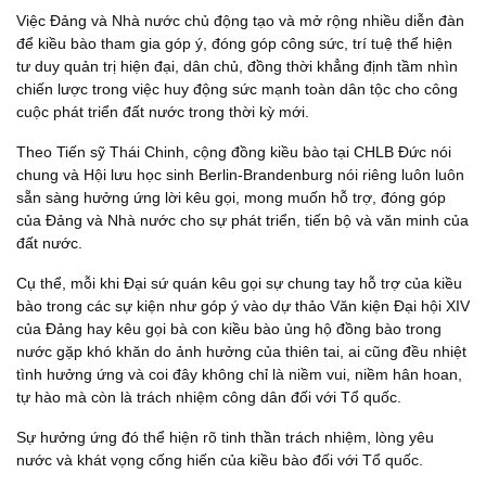
Việc Đảng và Nhà nước chủ động tạo và mở rộng nhiều diễn đàn
để kiều bào tham gia góp ý, đóng góp công sức, trí tuệ thể hiện
tư duy quản trị hiện đại, dân chủ, đồng thời khẳng định tầm nhìn
chiến lược trong việc huy động sức mạnh toàn dân tộc cho công
cuộc phát triển đất nước trong thời kỳ mới.
Theo Tiến sỹ Thái Chinh, cộng đồng kiều bào tại CHLB Đức nói
chung và Hội lưu học sinh Berlin-Brandenburg nói riêng luôn luôn
sẵn sàng hưởng ứng lời kêu gọi, mong muốn hỗ trợ, đóng góp
của Đảng và Nhà nước cho sự phát triển, tiến bộ và văn minh của
đất nước.
Cụ thể, mỗi khi Đại sứ quán kêu gọi sự chung tay hỗ trợ của kiều
bào trong các sự kiện như góp ý vào dự thảo Văn kiện Đại hội XIV
của Đảng hay kêu gọi bà con kiều bào ủng hộ đồng bào trong
nước gặp khó khăn do ảnh hưởng của thiên tai, ai cũng đều nhiệt
tình hưởng ứng và coi đây không chỉ là niềm vui, niềm hân hoan,
tự hào mà còn là trách nhiệm công dân đối với Tổ quốc.
Sự hưởng ứng đó thể hiện rõ tinh thần trách nhiệm, lòng yêu
nước và khát vọng cống hiến của kiều bào đối với Tổ quốc.