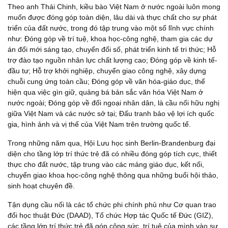
Theo anh Thái Chinh, kiều bào Việt Nam ở nước ngoài luôn mong
muốn được đóng góp toàn diện, lâu dài và thực chất cho sự phát
triển của đất nước, trong đó tập trung vào một số lĩnh vực chính
như: Đóng góp về trí tuệ, khoa học-công nghệ, tham gia các dự
án đổi mới sáng tạo, chuyển đổi số, phát triển kinh tế tri thức; Hỗ
trợ đào tạo nguồn nhân lực chất lượng cao; Đóng góp về kinh tế-
đầu tư; Hỗ trợ khởi nghiệp, chuyển giao công nghệ, xây dựng
chuỗi cung ứng toàn cầu; Đóng góp về văn hóa-giáo dục, thể
hiện qua việc gìn giữ, quảng bá bản sắc văn hóa Việt Nam ở
nước ngoài; Đóng góp về đối ngoại nhân dân, là cầu nối hữu nghị
giữa Việt Nam và các nước sở tại; Đấu tranh bảo vệ lợi ích quốc
gia, hình ảnh và vị thế của Việt Nam trên trường quốc tế.
Trong những năm qua, Hội Lưu học sinh Berlin-Brandenburg đại
diện cho tầng lớp trí thức trẻ đã có nhiều đóng góp tích cực, thiết
thực cho đất nước, tập trung vào các mảng giáo dục, kết nối,
chuyển giao khoa học-công nghệ thông qua những buổi hội thảo,
sinh hoạt chuyên đề.
Tận dụng cầu nối là các tổ chức phi chính phủ như Cơ quan trao
đổi học thuật Đức (DAAD), Tổ chức Hợp tác Quốc tế Đức (GIZ),
các tầng lớp trí thức trẻ đã góp công sức, trí tuệ của mình vào sự