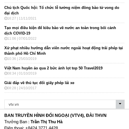
Chủ tịch Quốc hội: Tổ chức lễ tưởng niệm đồng bào tử vong do
đại dịch
16:27 | 11/11/2021
Tạo mọi điều kiện để kiều bào về nước an toàn trong bối cảnh
dịch COVID-19
11:06 | 07/01/2022
Xử phạt nhiều hướng dẫn viên nước ngoài hoạt động trái phép tại
thành phố Hồ Chí Minh
10:36 | 25/03/2019
Việt Nam huyền ảo qua 2 bức ảnh lọt top 50 Travel2019
08:34 | 01/10/2019
Giải đáp về thủ tục đổi giấy phép lái xe
08:28 | 24/10/2017
BAN TRUYỀN HÌNH ĐỐI NGOẠI (VTV4), ĐÀI THVN
Trưởng Ban :
Trần Thị Thu Hà
Ðiện thoại: +8424 3771 4428