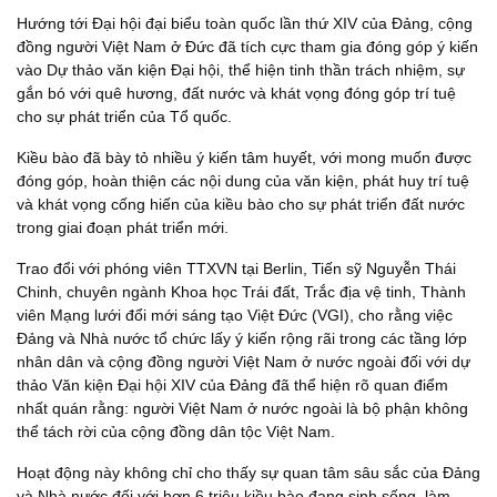
Hướng tới Đại hội đại biểu toàn quốc lần thứ XIV của Đảng, cộng
đồng người Việt Nam ở Đức đã tích cực tham gia đóng góp ý kiến
vào Dự thảo văn kiện Đại hội, thể hiện tinh thần trách nhiệm, sự
gắn bó với quê hương, đất nước và khát vọng đóng góp trí tuệ
cho sự phát triển của Tổ quốc.
Kiều bào đã bày tỏ nhiều ý kiến tâm huyết, với mong muốn được
đóng góp, hoàn thiện các nội dung của văn kiện, phát huy trí tuệ
và khát vọng cống hiến của kiều bào cho sự phát triển đất nước
trong giai đoạn phát triển mới.
Trao đổi với phóng viên TTXVN tại Berlin, Tiến sỹ Nguyễn Thái
Chinh, chuyên ngành Khoa học Trái đất, Trắc địa vệ tinh, Thành
viên Mạng lưới đổi mới sáng tạo Việt Đức (VGI), cho rằng việc
Đảng và Nhà nước tổ chức lấy ý kiến rộng rãi trong các tầng lớp
nhân dân và cộng đồng người Việt Nam ở nước ngoài đối với dự
thảo Văn kiện Đại hội XIV của Đảng đã thể hiện rõ quan điểm
nhất quán rằng: người Việt Nam ở nước ngoài là bộ phận không
thể tách rời của cộng đồng dân tộc Việt Nam.
Hoạt động này không chỉ cho thấy sự quan tâm sâu sắc của Đảng
và Nhà nước đối với hơn 6 triệu kiều bào đang sinh sống, làm