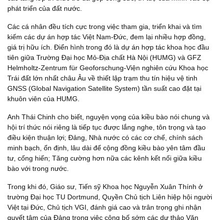
phát triển của đất nước.
Các cá nhân đều tích cực trong việc tham gia, triển khai và tìm
kiếm các dự án hợp tác Việt Nam-Đức, đem lại nhiều hợp đồng,
giá trị hữu ích. Điển hình trong đó là dự án hợp tác khoa học đầu
tiên giữa Trường Đại học Mỏ-Địa chất Hà Nội (HUMG) và GFZ
Helmholtz-Zentrum für Geoforschung-Viện nghiên cứu Khoa học
Trái đất lớn nhất châu Âu về thiết lập trạm thu tín hiệu vệ tinh
GNSS (Global Navigation Satellite System) tần suất cao đặt tại
khuôn viên của HUMG.
Anh Thái Chinh cho biết, nguyện vọng của kiều bào nói chung và
hội trí thức nói riêng là tiếp tục được lắng nghe, tôn trọng và tạo
điều kiện thuận lợi; Đảng, Nhà nước có các cơ chế, chính sách
minh bạch, ổn định, lâu dài để cộng đồng kiều bào yên tâm đầu
tư, cống hiến; Tăng cường hơn nữa các kênh kết nối giữa kiều
bào với trong nước.
Trong khi đó, Giáo sư, Tiến sỹ Khoa học Nguyễn Xuân Thính ở
trường Đại học TU Dortmund, Quyền Chủ tịch Liên hiệp hội người
Việt tại Đức, Chủ tịch VGI, đánh giá cao và trân trọng ghi nhận
quyết tâm của Đảng trong việc công bố sớm các dự thảo Văn