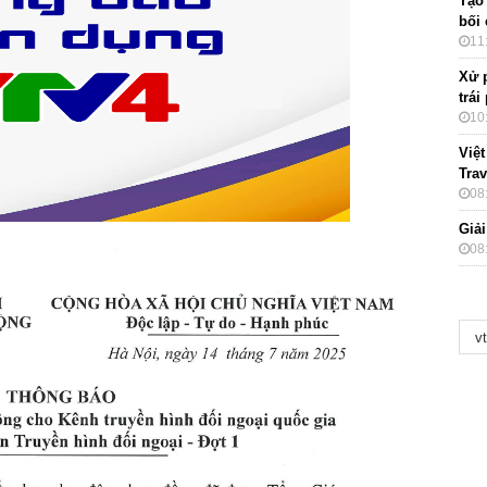
Tạo
bối
11
Xử 
trái
10
Việ
Tra
08
Giải
08