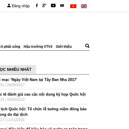
Đăng nhập
ch phát sóng
Hậu trường VTV4
Giới thiệu
ỌC NHIỀU NHẤT
i mạc ‘Ngày Việt Nam tại Tây Ban Nha 2017’
:51 | 26/06/2017
c tế đánh giá cao các nội dung kỳ họp Quốc hội
:29 | 30/05/2022
 tịch Quốc hội: Tổ chức lễ tưởng niệm đồng bào
vong do đại dịch
:27 | 11/11/2021