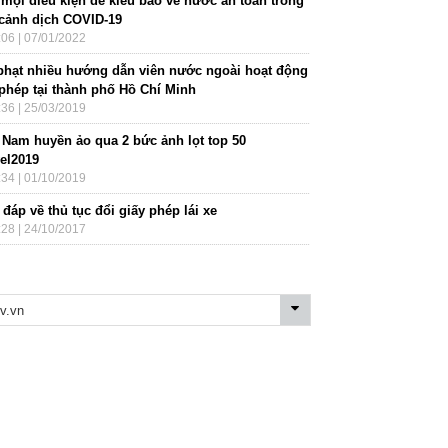
 mọi điều kiện để kiều bào về nước an toàn trong
 cảnh dịch COVID-19
:06 | 07/01/2022
phạt nhiều hướng dẫn viên nước ngoài hoạt động
 phép tại thành phố Hồ Chí Minh
:36 | 25/03/2019
t Nam huyền ảo qua 2 bức ảnh lọt top 50
vel2019
:34 | 01/10/2019
 đáp về thủ tục đổi giấy phép lái xe
:28 | 24/10/2017