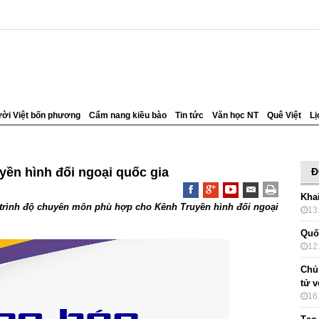
ời Việt bốn phương
Cẩm nang kiều bào
Tin tức
Văn học NT
Quê Việt
Lị
ền hình đối ngoại quốc gia
Đ
Kha
có trình độ chuyên môn phù hợp cho Kênh Truyền hình đối ngoại
13
Quố
12
Chủ
tử 
16