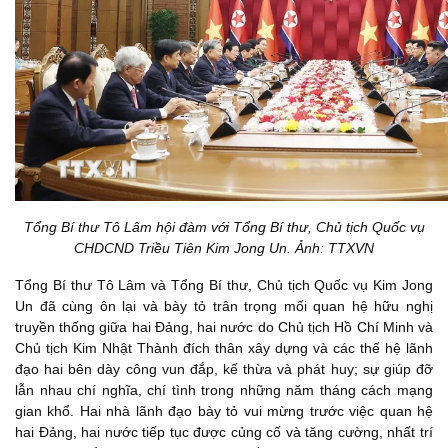
Tổng Bí thư Tô Lâm hội đàm với Tổng Bí thư, Chủ tịch Quốc vụ
CHDCND Triều Tiên Kim Jong Un. Ảnh: TTXVN
Tổng Bí thư Tô Lâm và Tổng Bí thư, Chủ tịch Quốc vụ Kim Jong
Un đã cùng ôn lại và bày tỏ trân trọng mối quan hệ hữu nghị
truyền thống giữa hai Đảng, hai nước do Chủ tịch Hồ Chí Minh và
Chủ tịch Kim Nhật Thành đích thân xây dựng và các thế hệ lãnh
đạo hai bên dày công vun đắp, kế thừa và phát huy; sự giúp đỡ
lẫn nhau chí nghĩa, chí tình trong những năm tháng cách mạng
gian khổ. Hai nhà lãnh đạo bày tỏ vui mừng trước việc quan hệ
hai Đảng, hai nước tiếp tục được củng cố và tăng cường, nhất trí