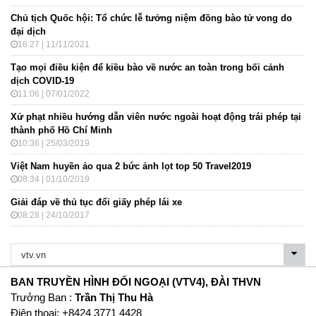
Chủ tịch Quốc hội: Tổ chức lễ tưởng niệm đồng bào tử vong do
đại dịch
16:27 | 11/11/2021
Tạo mọi điều kiện để kiều bào về nước an toàn trong bối cảnh
dịch COVID-19
11:06 | 07/01/2022
Xử phạt nhiều hướng dẫn viên nước ngoài hoạt động trái phép tại
thành phố Hồ Chí Minh
10:36 | 25/03/2019
Việt Nam huyền ảo qua 2 bức ảnh lọt top 50 Travel2019
08:34 | 01/10/2019
Giải đáp về thủ tục đổi giấy phép lái xe
08:28 | 24/10/2017
BAN TRUYỀN HÌNH ĐỐI NGOẠI (VTV4), ĐÀI THVN
Trưởng Ban :
Trần Thị Thu Hà
Ðiện thoại: +8424 3771 4428