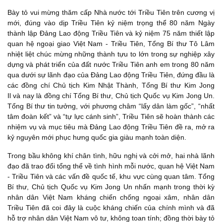
Bày tỏ vui mừng thăm cấp Nhà nước tới Triều Tiên trên cương vị
mới, đúng vào dịp Triều Tiên kỷ niệm trọng thể 80 năm Ngày
thành lập Đảng Lao động Triều Tiên và kỷ niệm 75 năm thiết lập
quan hệ ngoại giao Việt Nam - Triều Tiên, Tổng Bí thư Tô Lâm
nhiệt liệt chúc mừng những thành tựu to lớn trong sự nghiệp xây
dựng và phát triển của đất nước Triều Tiên anh em trong 80 năm
qua dưới sự lãnh đạo của Đảng Lao động Triều Tiên, đứng đầu là
các đồng chí Chủ tịch Kim Nhật Thành, Tổng Bí thư Kim Jong
Il và nay là đồng chí Tổng Bí thư, Chủ tịch Quốc vụ Kim Jong Un.
Tổng Bí thư tin tưởng, với phương châm “lấy dân làm gốc”, “nhất
tâm đoàn kết” và “tự lực cánh sinh”, Triều Tiên sẽ hoàn thành các
nhiệm vụ và mục tiêu mà Đảng Lao động Triều Tiên đề ra, mở ra
kỷ nguyên mới phục hưng quốc gia giàu mạnh toàn diện.
Trong bầu không khí chân tình, hữu nghị và cởi mở, hai nhà lãnh
đạo đã trao đổi tổng thể về tình hình mỗi nước, quan hệ Việt Nam
- Triều Tiên và các vấn đề quốc tế, khu vực cùng quan tâm. Tổng
Bí thư, Chủ tịch Quốc vụ Kim Jong Un nhấn mạnh trong thời kỳ
nhân dân Việt Nam kháng chiến chống ngoại xâm, nhân dân
Triều Tiên đã coi đây là cuộc kháng chiến của chính mình và đã
hỗ trợ nhân dân Việt Nam vô tư, không toan tính; đồng thời bày tỏ