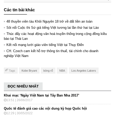
Các tin bài khác
48 thuyền viên tàu Khôi Nguyên 18 trở về đất liền an toàn
Sôi nổi Cuộc thi Sứ giả tiếng Việt tương lai lần thứ hai tại Lào
Thúc đẩy các hoạt động văn hoá truyền thống trong cộng đồng kiều
bào tại Thái Lan
Kết nối mạng lưới giáo viên tiếng Việt tại Thụy Điển
CH. Czech cam kết hỗ trợ thông tin thuế, tài chính cho doanh
nghiệp Việt Nam
Tags
Kobe Bryant
bóng rổ
NBA
Los Angeles Lakers
ĐỌC NHIỀU NHẤT
Khai mạc ‘Ngày Việt Nam tại Tây Ban Nha 2017’
13:51 | 26/06/2017
Quốc tế đánh giá cao các nội dung kỳ họp Quốc hội
12:29 | 30/05/2022