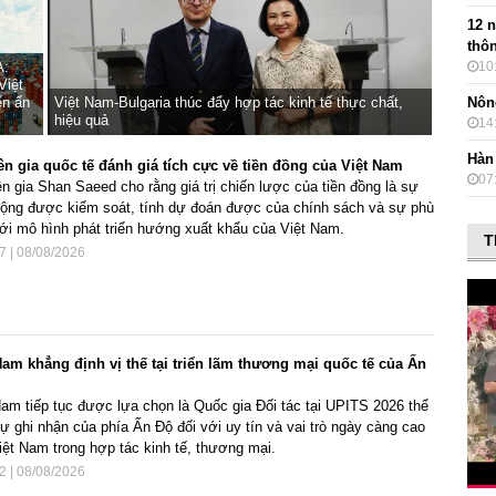
12 
thôn
10
A:
Việt
Nôn
ến ấn
Việt Nam-Bulgaria thúc đẩy hợp tác kinh tế thực chất,
hiệu quả
14
Hàn
n gia quốc tế đánh giá tích cực về tiền đồng của Việt Nam
07
n gia Shan Saeed cho rằng giá trị chiến lược của tiền đồng là sự
động được kiểm soát, tính dự đoán được của chính sách và sự phù
ới mô hình phát triển hướng xuất khẩu của Việt Nam.
T
7 | 08/08/2026
Nam khẳng định vị thế tại triển lãm thương mại quốc tế của Ấn
Nam tiếp tục được lựa chọn là Quốc gia Đối tác tại UPITS 2026 thể
sự ghi nhận của phía Ấn Độ đối với uy tín và vai trò ngày càng cao
iệt Nam trong hợp tác kinh tế, thương mại.
2 | 08/08/2026