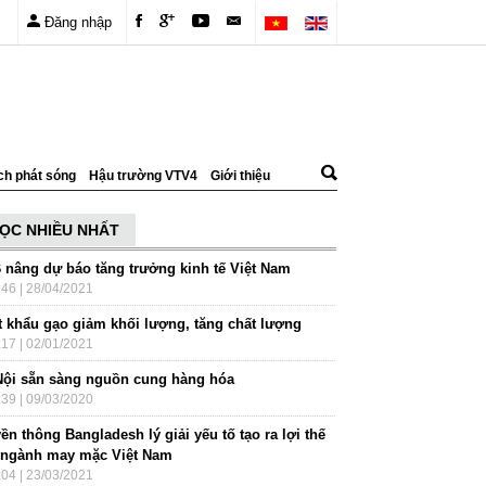
Đăng nhập
ch phát sóng
Hậu trường VTV4
Giới thiệu
ỌC NHIỀU NHẤT
 nâng dự báo tăng trưởng kinh tế Việt Nam
:46 | 28/04/2021
t khẩu gạo giảm khối lượng, tăng chất lượng
:17 | 02/01/2021
Nội sẵn sàng nguồn cung hàng hóa
:39 | 09/03/2020
ền thông Bangladesh lý giải yếu tố tạo ra lợi thế
 ngành may mặc Việt Nam
:04 | 23/03/2021