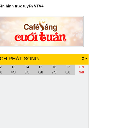
yền hình trực tuyến VTV4
ỊCH PHÁT SÓNG
2
T3
T4
T5
T6
T7
CN
/8
4/8
5/8
6/8
7/8
8/8
9/8