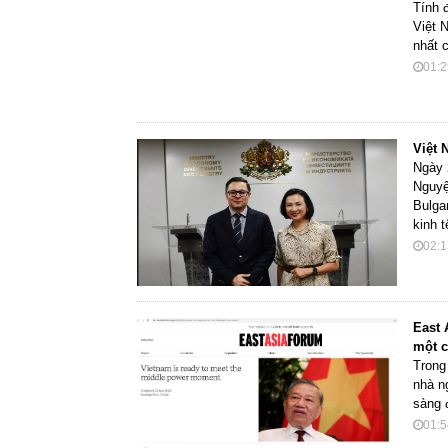
Tính 
Việt 
nhất 
01:2
Việt 
Ngày 
Nguyệ
Bulga
kinh 
02:1
East 
một c
Trong
nhà n
sàng 
01:5