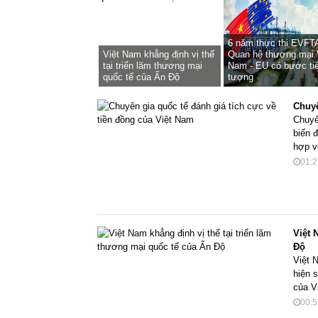
6 năm thực thi EVFT
Việt Nam khẳng định vị thế
Quan hệ thương mại 
tại triển lãm thương mại
Nam - EU có bước ti
quốc tế của Ấn Độ
tượng
Chuyê
Chuyê
biến 
hợp v
01:2
Việt 
Độ
Việt 
hiện 
của V
00:5