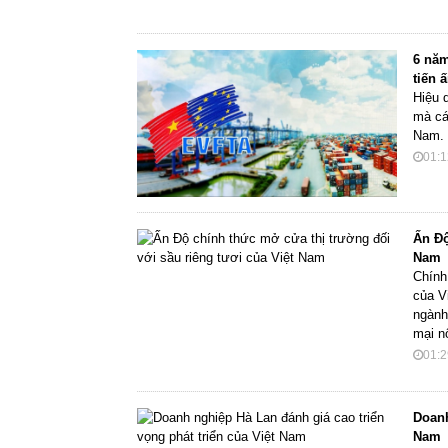
6 năm
tiến 
Hiệu 
mà cá
Nam.
01:1
Ấn Độ
Nam
Chính
của V
ngành
mại n
01:2
Doanh
Nam