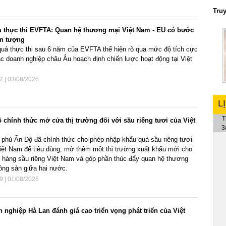
Tru
 thực thi EVFTA: Quan hệ thương mại Việt Nam - EU có bước
ấn tượng
quả thực thi sau 6 năm của EVFTA thể hiện rõ qua mức độ tích cực
c doanh nghiệp châu Âu hoạch định chiến lược hoạt động tại Việt
2 | 03/08/2026
L
T
 chính thức mở cửa thị trường đối với sầu riêng tươi của Việt
3
 phủ Ấn Độ đã chính thức cho phép nhập khẩu quả sầu riêng tươi
iệt Nam để tiêu dùng, mở thêm một thị trường xuất khẩu mới cho
 hàng sầu riêng Việt Nam và góp phần thúc đẩy quan hệ thương
ông sản giữa hai nước.
9 | 01/08/2026
 nghiệp Hà Lan đánh giá cao triển vọng phát triển của Việt