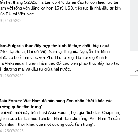
đến hết tháng 5/2026, Hà Lan có 476 dự án đầu tư còn hiệu lực tại
Nam với tổng vốn đăng ký hơn 15 tỷ USD, tiếp tục là nhà đầu tư lớn
của EU tại Việt Nam.
9 | 31/07/2026
Nam-Bulgaria thúc đẩy hợp tác kinh tế thực chất, hiệu quả
24/7, tại Sofia, Đại sứ Việt Nam tại Bulgaria Nguyễn Thị Minh
t đã có buổi làm việc với Phó Thủ tướng, Bộ trưởng Kinh tế,
ria Aleksandar Pulev nhằm trao đổi các biện pháp thúc đẩy hợp tác
tế, thương mại và đầu tư giữa hai nước.
5 | 28/07/2026
Asia Forum: Việt Nam đã sẵn sàng đón nhận 'thời khắc của
ường quốc tầm trung'
 bài viết mới đây trên East Asia Forum, học giả Nicholas Chapman,
ghiên cứu tại Đại học Tohoku, Nhật Bản cho rằng, Việt Nam đã sẵn
đón nhận "thời khắc của một cường quốc tầm trung".
4 | 25/07/2026