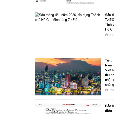
Sáu t
7,45
Tính 
Hồ Ch
03:2
Từ th
Nam
Việt 
thu n
nhập 
chúng
02:0
Báo I
điện