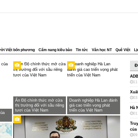
ời Việt bốn phương
Cẩm nang kiều bào
Tin tức
Văn học NT
Quê Việt
Lị
Đ
ADB
11
Xuấ
03
Ấn Độ chính thức mở cửa
Doanh nghiệp Hà Lan đánh
thị trường đối với sầu riêng
giá cao triển vọng phát
Hà 
tươi của Việt Nam
triển của Việt Nam
của
01
Truy
của
09