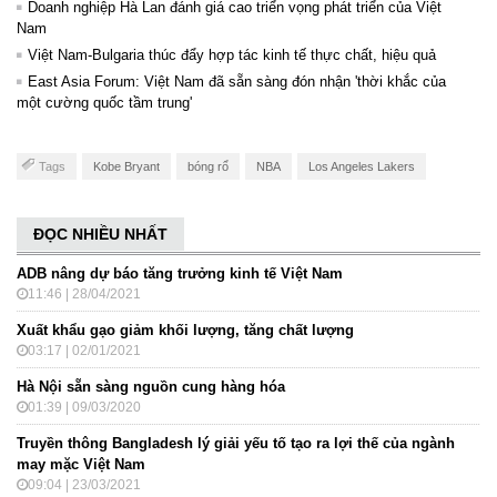
Doanh nghiệp Hà Lan đánh giá cao triển vọng phát triển của Việt
Nam
Việt Nam-Bulgaria thúc đẩy hợp tác kinh tế thực chất, hiệu quả
East Asia Forum: Việt Nam đã sẵn sàng đón nhận 'thời khắc của
một cường quốc tầm trung'
Tags
Kobe Bryant
bóng rổ
NBA
Los Angeles Lakers
ĐỌC NHIỀU NHẤT
ADB nâng dự báo tăng trưởng kinh tế Việt Nam
11:46 | 28/04/2021
Xuất khẩu gạo giảm khối lượng, tăng chất lượng
03:17 | 02/01/2021
Hà Nội sẵn sàng nguồn cung hàng hóa
01:39 | 09/03/2020
Truyền thông Bangladesh lý giải yếu tố tạo ra lợi thế của ngành
may mặc Việt Nam
09:04 | 23/03/2021