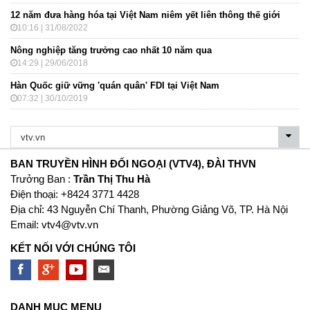
12 năm đưa hàng hóa tại Việt Nam niêm yết liên thông thế giới
10:16 | 31/08/2022
Nông nghiệp tăng trưởng cao nhất 10 năm qua
14:29 | 29/06/2018
Hàn Quốc giữ vững 'quán quân' FDI tại Việt Nam
07:32 | 30/10/2019
BAN TRUYỀN HÌNH ĐỐI NGOẠI (VTV4), ĐÀI THVN
Trưởng Ban :
Trần Thị Thu Hà
Ðiện thoại: +8424 3771 4428
Địa chỉ: 43 Nguyễn Chí Thanh, Phường Giảng Võ, TP. Hà Nội
Email:
vtv4@vtv.vn
KẾT NỐI VỚI CHÚNG TÔI
DANH MỤC MENU