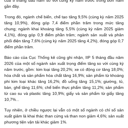
của 5 tháng đầu năm so với cùng kỳ năm trước trong bốn năm
gần đây.
Trong đó, ngành chế biến, chế tạo tăng 9,5% (cùng kỳ năm 2025
tăng 10,9%), đóng góp 7,4 điểm phần trăm trong mức tăng
chung; ngành khai khoáng tăng 5,5% (cùng kỳ năm 2025 giảm
4,1%), đóng góp 0,9 điểm phần trăm; ngành sản xuất và phân
phối điện tăng 7,6% (cùng kỳ năm 2025 tăng 4,2%), đóng góp 0,7
điểm phần trăm.
Báo cáo của Cục Thống kê cũng ghi nhận, IIP 5 tháng đầu năm
2026 của một số ngành sản xuất trọng điểm tăng so với cùng kỳ
năm trước, gồm: kim loại tăng 20,2%; xe có động cơ tăng 18,0%;
hóa chất và sản phẩm hóa chất tăng 16,9%; sản phẩm từ khoáng
phi kim loại khác tăng 16,2%; đồ uống tăng 15,1%; giường, tủ,
bàn, ghế tăng 11,6%; chế biến thực phẩm tăng 11,2%; sản phẩm
từ cao su và plastic tăng 10,9%; giấy và sản phẩm từ giấy tăng
10,7%...
Tuy nhiên, ở chiều ngược lại vẫn có một số ngành có chỉ số sản
xuất giảm là khai thác than cứng và than non giảm 4,6%; sản xuất
phương tiện vận tải khác giảm 1%.