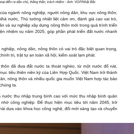
oại diễn ra dân chủ, thẳng thắn, trách nhiệm - Ảnh: VGP/Nhật Bắc
g của ngành nông nghiệp, người nông dân, khu vực nông thôn;
hà nước, Thủ tướng nhiệt liệt cảm ơn, đánh giá cao vai trò,
n và sự nghiệp xây dựng nông thôn mới trong quá trình triển
 hiện nhiệm vụ năm 2025, góp phần phát triển đất nước nhanh
nghiệp, nông dân, nông thôn có vai trò đặc biệt quan trọng,
hính trị, trật tự an toàn xã hội, kiểm soát lạm phát.
thôn đã đưa đất nước ta thoát nghèo, từ một nước đổ nát,
mục tiêu thiên niên kỷ của Liên Hợp Quốc. Việt Nam trở thành
dân, nông thôn và nhiều quốc gia muốn Việt Nam hợp tác bảo
chúng ta.
 nước thu nhập trung bình cao với mức thu nhập bình quân
 nhờ công nghiệp. Để thực hiện mục tiêu tới năm 2045, trở
phải dựa vào khoa học công nghệ, đổi mới sáng tạo và chuyển