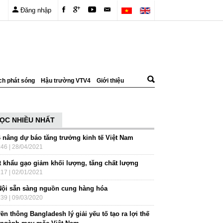
Đăng nhập
ch phát sóng
Hậu trường VTV4
Giới thiệu
ỌC NHIỀU NHẤT
 nâng dự báo tăng trưởng kinh tế Việt Nam
:46 | 28/04/2021
t khẩu gạo giảm khối lượng, tăng chất lượng
:17 | 02/01/2021
Nội sẵn sàng nguồn cung hàng hóa
:39 | 09/03/2020
ền thông Bangladesh lý giải yếu tố tạo ra lợi thế