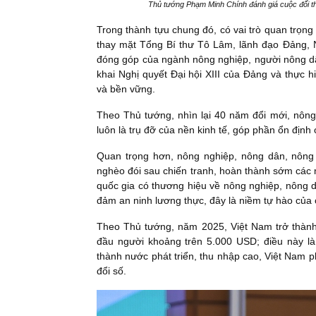
Thủ tướng Phạm Minh Chính đánh giá cuộc đối th
Trong thành tựu chung đó, có vai trò quan trọn
thay mặt Tổng Bí thư Tô Lâm, lãnh đạo Đảng, N
đóng góp của ngành nông nghiệp, người nông dâ
khai Nghị quyết Đại hội XIII của Đảng và thực
và bền vững.
Theo Thủ tướng, nhìn lại 40 năm đổi mới, nông 
luôn là trụ đỡ của nền kinh tế, góp phần ổn định c
Quan trọng hơn, nông nghiệp, nông dân, nông 
nghèo đói sau chiến tranh, hoàn thành sớm các 
quốc gia có thương hiệu về nông nghiệp, nông 
đảm an ninh lương thực, đây là niềm tự hào của 
Theo Thủ tướng, năm 2025, Việt Nam trở thành
đầu người khoảng trên 5.000 USD; điều này là
thành nước phát triển, thu nhập cao, Việt Nam 
đổi số.