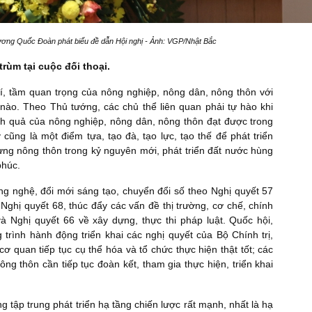
ương Quốc Đoàn phát biểu đề dẫn Hội nghị - Ảnh: VGP/Nhật Bắc
rùm tại cuộc đối thoại.
 trí, tầm quan trọng của nông nghiệp, nông dân, nông thôn với
ỳ nào. Theo Thủ tướng, các chủ thể liên quan phải tự hào khi
h quả của nông nghiệp, nông dân, nông thôn đạt được trong
ũng là một điểm tựa, tạo đà, tạo lực, tạo thế để phát triển
ựng nông thôn trong kỷ nguyên mới, phát triển đất nước hùng
phúc.
ông nghệ, đổi mới sáng tạo, chuyển đổi số theo Nghị quyết 57
o Nghị quyết 68, thúc đẩy các vấn đề thị trường, cơ chế, chính
à Nghị quyết 66 về xây dựng, thực thi pháp luật. Quốc hội,
trình hành động triển khai các nghị quyết của Bộ Chính trị,
 quan tiếp tục cụ thể hóa và tổ chức thực hiện thật tốt; các
ng thôn cần tiếp tục đoàn kết, tham gia thực hiện, triển khai
 tập trung phát triển hạ tầng chiến lược rất mạnh, nhất là hạ