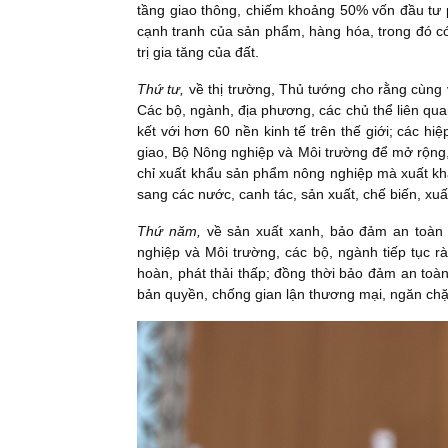
tầng giao thông, chiếm khoảng 50% vốn đầu tư ph
cạnh tranh của sản phẩm, hàng hóa, trong đó có
trị gia tăng của đất.
Thứ tư,
về thị trường, Thủ tướng cho rằng cùng v
Các bộ, ngành, địa phương, các chủ thể liên quan
kết với hơn 60 nền kinh tế trên thế giới; các 
giao, Bộ Nông nghiệp và Môi trường để mở rộng
chỉ xuất khẩu sản phẩm nông nghiệp mà xuất kh
sang các nước, canh tác, sản xuất, chế biến, xuấ
Thứ năm,
về sản xuất xanh, bảo đảm an toàn 
nghiệp và Môi trường, các bộ, ngành tiếp tục r
hoàn, phát thải thấp; đồng thời bảo đảm an toà
bản quyền, chống gian lận thương mại, ngăn ch