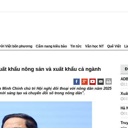
ời Việt bốn phương
Cẩm nang kiều bào
Tin tức
Văn học NT
Quê Việt
Lị
uất khẩu nông sản và xuất khẩu cả ngành
Đ
ADB
11
m Minh Chính chủ trì Hội nghị đối thoại với nông dân năm 2025
ới sáng tạo và chuyển đổi số trong nông dân".
Xuấ
03
Hà 
01
Truy