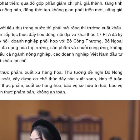
át triển; qua đó góp phần giảm chi phí, giá thành, tăng tính
 nông sản, đồng thời tạo không gian phát triển mới, nâng giá
ới tiêu thụ trong nước thì phải mở rộng thị trường xuất khẩu.
 tiếp tục thúc đẩy tiêu dùng nội địa và khai thác 17 FTA đã ký
hiệp hội, doanh nghiệp phối hợp với Bộ Công Thương, Bộ Ngoại
, đa dạng hóa thị trường, sản phẩm và chuỗi cung ứng; không
ẩu cả ngành nông nghiệp, các doanh nghiệp Việt Nam đầu tư
t khẩu tại chỗ.
thực phẩm, xuất xứ hàng hóa, Thủ tướng đề nghị Bộ Nông
à soát, xây dựng cơ chế thúc đẩy sản xuất xanh, kinh tế tuần
n thực phẩm, xuất xứ hàng hóa, bảo vệ sở hữu trí tuệ, bảo vệ
ặn thực phẩm bẩn, không an toàn.