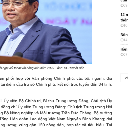
của
09
12 
thôn
10
Nôn
14
Hàn
07
i nghị đối thoại với nông dân năm 2025 - Ảnh: VGP/Nhật Bắc
am phối hợp với Văn phòng Chính phủ, các bộ, ngành, địa
tại điểm cầu trụ sở Chính phủ, kết nối trực tuyến đến 34 tỉnh,
, Ủy viên Bộ Chính trị, Bí thư Trung ương Đảng, Chủ tịch Ủy
 đồng chí Ủy viên Trung ương Đảng: Chủ tịch Trung ương Hội
g Bộ Nông nghiệp và Môi trường Trần Đức Thắng; Bộ trưởng
 Tổng Liên đoàn Lao động Việt Nam Nguyễn Đình Khang; đại
ung ương; cùng gần 150 nông dân, hợp tác xã tiêu biểu. Tại