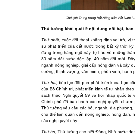
Chủ tịch Trung ương Hội Nông dân Việt Nam L
Thủ tướng khái quát 9 nội dung nổi bật, bao t
Thứ nhất
, cuộc đối thoại khẳng định vai trò, vị
sự phát triển của đất nước trong bất kỳ thời k
đứng trong hàng ngũ này, tự hào về những thàn
80 năm đất nước độc lập, 40 năm đổi mới. Đây c
ngành nông nghiệp, giai cấp nông dân và xây d
cường, thịnh vượng, văn minh, phồn vinh, hạnh 
Thứ hai,
tiếp tục đột phá phát triển khoa học c
của Bộ Chính trị, phát triển kinh tế tư nhân the
sách theo Nghị quyết 59 về hội nhập quốc tế v
Chính phủ đã ban hành các nghị quyết, chương 
Thủ tướng yêu cầu các bộ, ngành, địa phương, cơ
chủ thể liên quan đến nông nghiệp, nông dân, nô
các nghị quyết này.
Thứ ba
, Thủ tướng cho biết Đảng, Nhà nước đang