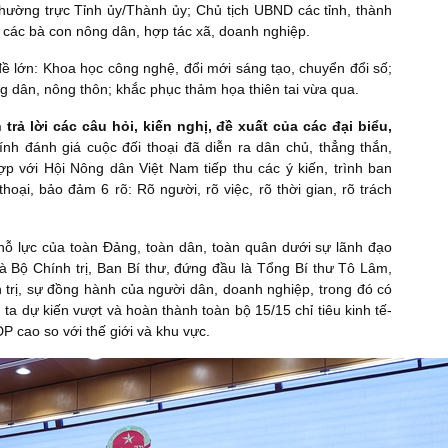
Thường trực Tỉnh ủy/Thành ủy; Chủ tịch UBND các tỉnh, thành
 các bà con nông dân, hợp tác xã, doanh nghiệp.
đề lớn: Khoa học công nghệ, đổi mới sáng tạo, chuyển đổi số;
ng dân, nông thôn; khắc phục thảm họa thiên tai vừa qua.
rả lời các câu hỏi, kiến nghị, đề xuất của các đại biểu,
h đánh giá cuộc đối thoại đã diễn ra dân chủ, thẳng thắn,
p với Hội Nông dân Việt Nam tiếp thu các ý kiến, trình ban
hoại, bảo đảm 6 rõ: Rõ người, rõ việc, rõ thời gian, rõ trách
nỗ lực của toàn Đảng, toàn dân, toàn quân dưới sự lãnh đạo
à Bộ Chính trị, Ban Bí thư, đứng đầu là Tổng Bí thư Tô Lâm,
h trị, sự đồng hành của người dân, doanh nghiệp, trong đó có
ta dự kiến vượt và hoàn thành toàn bộ 15/15 chỉ tiêu kinh tế-
P cao so với thế giới và khu vực.