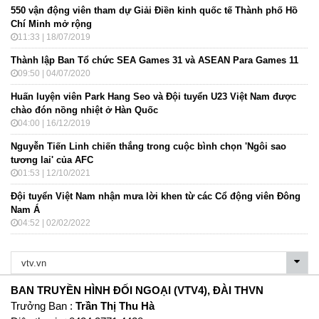
550 vận động viên tham dự Giải Điền kinh quốc tế Thành phố Hồ
Chí Minh mở rộng
11:33 | 18/07/2019
Thành lập Ban Tổ chức SEA Games 31 và ASEAN Para Games 11
09:50 | 04/07/2020
Huấn luyện viên Park Hang Seo và Đội tuyển U23 Việt Nam được
chào đón nồng nhiệt ở Hàn Quốc
04:00 | 16/12/2019
Nguyễn Tiến Linh chiến thắng trong cuộc bình chọn 'Ngôi sao
tương lai' của AFC
01:53 | 12/10/2021
Đội tuyển Việt Nam nhận mưa lời khen từ các Cổ động viên Đông
Nam Á
04:52 | 02/02/2022
BAN TRUYỀN HÌNH ĐỐI NGOẠI (VTV4), ĐÀI THVN
Trưởng Ban :
Trần Thị Thu Hà