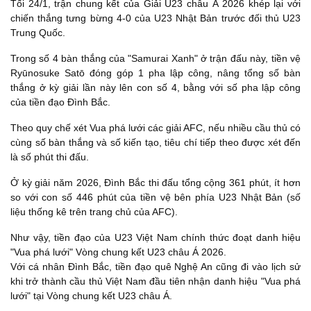
Tối 24/1, trận chung kết của Giải U23 châu Á 2026 khép lại với
chiến thắng tưng bừng 4-0 của U23 Nhật Bản trước đối thủ U23
Trung Quốc.
Trong số 4 bàn thắng của "Samurai Xanh" ở trận đấu này, tiền vệ
Ryūnosuke Satō đóng góp 1 pha lập công, nâng tổng số bàn
thắng ở kỳ giải lần này lên con số 4, bằng với số pha lập công
của tiền đạo Đình Bắc.
Theo quy chế xét Vua phá lưới các giải AFC, nếu nhiều cầu thủ có
cùng số bàn thắng và số kiến tạo, tiêu chí tiếp theo được xét đến
là số phút thi đấu.
Ở kỳ giải năm 2026, Đình Bắc thi đấu tổng cộng 361 phút, ít hơn
so với con số 446 phút của tiền vệ bên phía U23 Nhật Bản (số
liệu thống kê trên trang chủ của AFC).
Như vậy, tiền đạo của U23 Việt Nam chính thức đoạt danh hiệu
"Vua phá lưới" Vòng chung kết U23 châu Á 2026.
Với cá nhân Đình Bắc, tiền đạo quê Nghệ An cũng đi vào lịch sử
khi trở thành cầu thủ Việt Nam đầu tiên nhận danh hiệu "Vua phá
lưới" tại Vòng chung kết U23 châu Á.