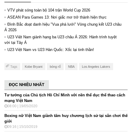
VTV phát sóng toàn bộ 104 trận World Cup 2026
ASEAN Para Games 13: Nơi giấc mơ trở thành hiện thực
Đình Bắc đoạt danh hiệu "Vua phá lưới" Vòng chung kết U23 châu
Á 2026
U23 Việt Nam giành hạng ba U23 châu Á 2026: Hành trình tuyệt
vời tại Tây Á
U23 Việt Nam vs U23 Hàn Quốc: Xốc lại tinh thần!
Tags
Kobe Bryant
bóng rổ
NBA
Los Angeles Lakers
ĐỌC NHIỀU NHẤT
Tư tưởng của Chủ tịch Hồ Chí Minh với nền thể dục thể thao cách
mạng Việt Nam
08:00 | 19/05/2020
Boxing nữ Việt Nam giành tấm huy chương lịch sử tại sân chơi thế
giới
09:16 | 15/10/2019