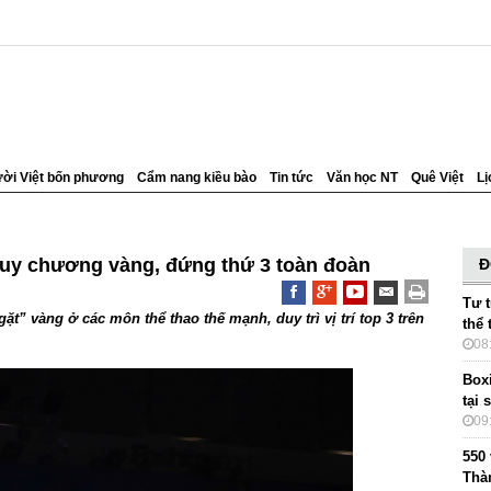
ời Việt bốn phương
Cẩm nang kiều bào
Tin tức
Văn học NT
Quê Việt
Lị
uy chương vàng, đứng thứ 3 toàn đoàn
Đ
Tư 
gặt” vàng ở các môn thể thao thế mạnh, duy trì vị trí top 3 trên
thể
08
Box
tại 
09
550
Thà