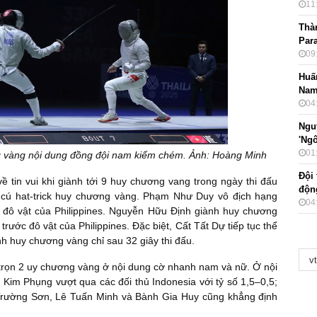
11
Thà
Par
09
Huấ
Nam
04
Ngu
'Ngô
01
g vàng nội dung đồng đội nam kiếm chém. Ảnh: Hoàng Minh
Đội
ề tin vui khi giành tới 9 huy chương vang trong ngày thi đấu
độn
t cú hat-trick huy chương vàng. Phạm Như Duy vô địch hạng
04
 đô vật của Philippines. Nguyễn Hữu Định giành huy chương
rước đô vật của Philippines. Đặc biệt, Cất Tất Dự tiếp tục thể
h huy chương vàng chỉ sau 32 giây thi đấu.
h trọn 2 uy chương vàng ở nội dung cờ nhanh nam và nữ. Ở nội
im Phụng vượt qua các đối thủ Indonesia với tỷ số 1,5–0,5;
 Trường Sơn, Lê Tuấn Minh và Bành Gia Huy cũng khẳng định