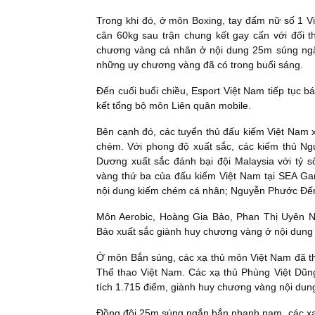
Trong khi đó, ở môn Boxing, tay đấm nữ số 1 V
cân 60kg sau trận chung kết gay cấn với đối
chương vàng cá nhân ở nội dung 25m súng ngắ
những uy chương vàng đã có trong buổi sáng.
Đến cuối buổi chiều, Esport Việt Nam tiếp tục bá
kết tổng bộ môn Liên quân mobile.
Bên cạnh đó, các tuyển thủ đấu kiếm Việt Nam 
chém. Với phong độ xuất sắc, các kiếm thủ N
Dương xuất sắc đánh bại đội Malaysia với tỷ 
vàng thứ ba của đấu kiếm Việt Nam tại SEA G
nội dung kiếm chém cá nhân; Nguyễn Phước Đến
Môn Aerobic, Hoàng Gia Bảo, Phan Thị Uyên 
Bảo xuất sắc giành huy chương vàng ở nội dung
Ở môn Bắn súng, các xạ thủ môn Việt Nam đã th
Thể thao Việt Nam. Các xạ thủ Phùng Việt Dũ
tích 1.715 điểm, giành huy chương vàng nội dun
Đồng đội 25m súng ngắn bắn nhanh nam, các x