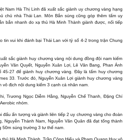
iệt Nam Hà Thị Linh đã xuất sắc giành uy chương vàng hạng
 thủ chủ nhà Thái Lan. Môn Bắn súng cũng góp thêm tấm uy
n bắn nhanh do xạ thủ Hà Minh Thành giành được, nối tiếp
o tin vui khi đánh bại Thái Lan với tỷ số 4-2 trong trận Chung
xuất sắc giành huy chương vàng nội dung đồng đội nam kiếm
guyễn Văn Quyết, Nguyễn Xuân Lợi, Lê Văn Bang, Phan Ánh
số 45-27 để giành huy chương vàng. Đây là tấm huy chương
ames 33. Trước đó, Nguyễn Xuân Lợi giành huy chương vàng
 vô địch nội dung kiếm 3 cạnh cá nhân nam.
Nhi, Trương Ngọc Diễm Hằng, Nguyễn Chế Thanh, Đặng Chí
 Aerobic nhóm.
i đấu ấn tượng và giành liên tiếp 2 uy chương vàng cho đoàn
ng, Nguyễn Thành Nam, Nguyễn Văn Quân đã đạt tổng thành
g 50m súng trường 3 tư thế nam.
ạ thủ Hà Minh Thành, Trần Công Hiếu và Phạm Quang Huy vô