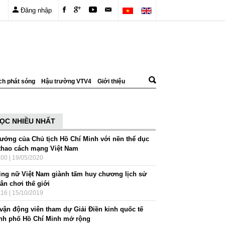
Đăng nhập
ch phát sóng
Hậu trường VTV4
Giới thiệu
ỌC NHIỀU NHẤT
tưởng của Chủ tịch Hồ Chí Minh với nền thể dục
 thao cách mạng Việt Nam
:00 | 19/05/2020
ing nữ Việt Nam giành tấm huy chương lịch sử
sân chơi thế giới
:16 | 15/10/2019
 vận động viên tham dự Giải Điền kinh quốc tế
nh phố Hồ Chí Minh mở rộng