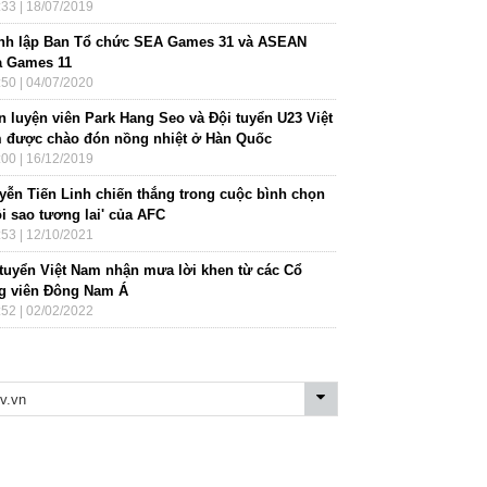
:33 | 18/07/2019
nh lập Ban Tổ chức SEA Games 31 và ASEAN
a Games 11
:50 | 04/07/2020
n luyện viên Park Hang Seo và Đội tuyển U23 Việt
 được chào đón nồng nhiệt ở Hàn Quốc
:00 | 16/12/2019
yễn Tiến Linh chiến thắng trong cuộc bình chọn
i sao tương lai' của AFC
:53 | 12/10/2021
 tuyển Việt Nam nhận mưa lời khen từ các Cổ
g viên Đông Nam Á
:52 | 02/02/2022