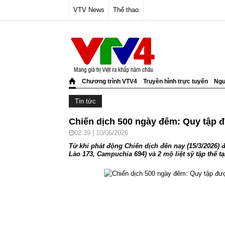
VTV News
Thể thao
Chương trình VTV4
Truyền hình trực tuyến
Ngư
Tin tức
Chiến dịch 500 ngày đêm: Quy tập đư
02:39 | 10/06/2026
Từ khi phát động Chiến dịch đến nay (15/3/2026) đ
Lào 173, Campuchia 694) và 2 mộ liệt sỹ tập thể t