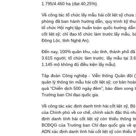
1.795/4.460 ha (đạt 40,25%).
Về công tác tổ chức lấy mẫu hài cốt liệt sỹ chưa 
phòng đã ban hành hướng dẫn, quy trình kỹ thuậ
tổ chức Hội nghị tập huấn toàn quốc hướng dẫn
cốt liệt sỹ; chỉ đạo tổ chức làm trước lấy mẫu, b
Đông Lộc, tỉnh Nghệ An).
Đến nay, 100% quân khu, các tỉnh, thành phố đã 
3.615 người; tổ chức làm trước, lấy mẫu tại 3.
1.145 mộ không đủ điều kiện lấy mẫu).
Tập đoàn Công nghiệp - Viễn thông Quân đội 
quản lý thông tin mẫu hài cốt liệt sỹ; cơ bản h
quả “Chiến dịch 500 ngày đêm”, bảo đảm xong t
Trưởng ban Chỉ đạo quốc gia.
Về công tác xác định danh tính hài cốt liệt sỹ
của Chính phủ về cơ chế, chính sách đặc thù nh
định danh tính hài cốt liệt sỹ còn thiếu thôn
BCĐQG của Trưởng ban Chỉ đạo quốc gia về quy
ADN xác định danh tính hài cốt liệt sỹ còn thiếu t