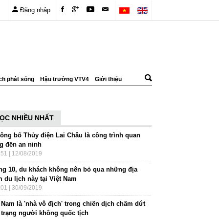
Đăng nhập
ch phát sóng
Hậu trường VTV4
Giới thiệu
ỌC NHIỀU NHẤT
công bố Thủy điện Lai Châu là công trình quan
ng đến an ninh
:51 | 12/08/2019
ng 10, du khách không nên bỏ qua những địa
 du lịch này tại Việt Nam
:01 | 30/09/2019
 Nam là 'nhà vô địch' trong chiến dịch chấm dứt
h trạng người không quốc tịch