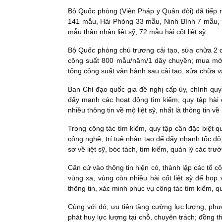
Bộ Quốc phòng (Viện Pháp y Quân đội) đã tiếp n
141 mẫu, Hải Phòng 33 mẫu, Ninh Bình 7 mẫu, 
mẫu thân nhân liệt sỹ, 72 mẫu hài cốt liệt sỹ.
Bộ Quốc phòng chủ trương cải tạo, sửa chữa 2 
công suất 800 mẫu/năm/1 dây chuyền; mua mớ
tổng công suất vận hành sau cải tạo, sửa chữa
Ban Chỉ đạo quốc gia đề nghị cấp ủy, chính qu
đẩy mạnh các hoạt động tìm kiếm, quy tập hài c
nhiều thông tin về mộ liệt sỹ, nhất là thông tin về 
Trong công tác tìm kiếm, quy tập cần đặc biệt 
công nghệ, trí tuệ nhân tạo để đẩy nhanh tốc độ,
sơ về liệt sỹ, bóc tách, tìm kiếm, quản lý các trư
Căn cứ vào thông tin hiện có, thành lập các tổ c
vùng xa, vùng còn nhiều hài cốt liệt sỹ để họp
thông tin, xác minh phục vụ công tác tìm kiếm, qu
Cùng với đó, ưu tiên tăng cường lực lượng, phư
phát huy lực lượng tại chỗ, chuyên trách; đồng th