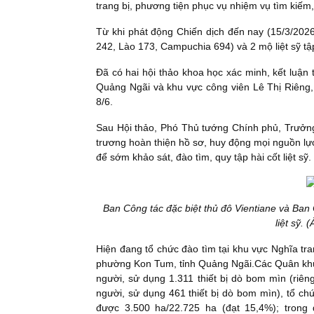
trang bị, phương tiện phục vụ nhiệm vụ tìm kiếm, 
Từ khi phát động Chiến dịch đến nay (15/3/2026)
242, Lào 173, Campuchia 694) và 2 mộ liệt sỹ tậ
Đã có hai hội thảo khoa học xác minh, kết luận 
Quảng Ngãi và khu vực công viên Lê Thị Riêng
8/6.
Sau Hội thảo, Phó Thủ tướng Chính phủ, Trưởn
trương hoàn thiện hồ sơ, huy động mọi nguồn lự
để sớm khảo sát, đào tìm, quy tập hài cốt liệt sỹ.
Ban Công tác đặc biệt thủ đô Vientiane và Ban C
liệt sỹ.
Hiện đang tổ chức đào tìm tại khu vực Nghĩa t
phường Kon Tum, tỉnh Quảng Ngãi.Các Quân khu 
người, sử dụng 1.311 thiết bị dò bom mìn (riê
người, sử dụng 461 thiết bị dò bom mìn), tổ chứ
được 3.500 ha/22.725 ha (đạt 15,4%); trong