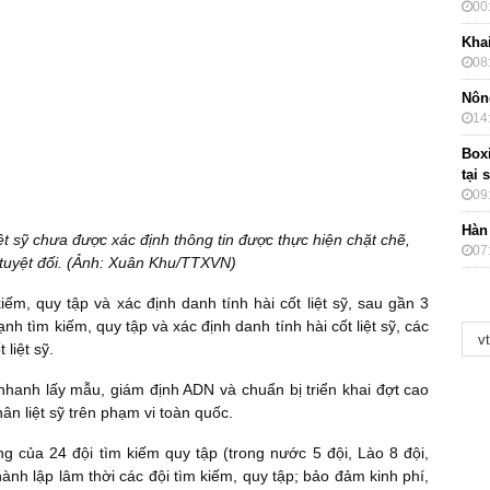
00
Kha
08
Nôn
14
Box
tại 
09
Hàn
iệt sỹ chưa được xác định thông tin được thực hiện chặt chẽ,
07
 tuyệt đối. (Ảnh: Xuân Khu/TTXVN)
m, quy tập và xác định danh tính hài cốt liệt sỹ, sau gần 3
h tìm kiếm, quy tập và xác định danh tính hài cốt liệt sỹ, các
liệt sỹ.
hanh lấy mẫu, giám định ADN và chuẩn bị triển khai đợt cao
 liệt sỹ trên phạm vi toàn quốc.
ng của 24 đội tìm kiếm quy tập (trong nước 5 đội, Lào 8 đội,
hành lập lâm thời các đội tìm kiếm, quy tập; bảo đảm kinh phí,