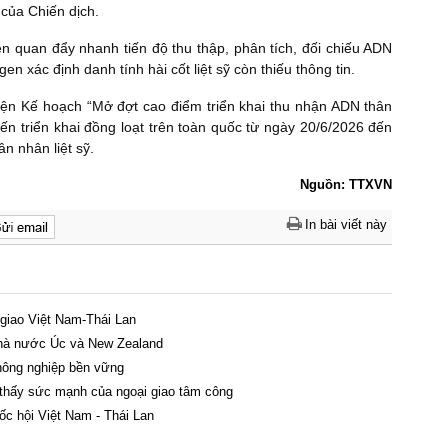
của Chiến dịch.
ên quan đẩy nhanh tiến độ thu thập, phân tích, đối chiếu ADN
en xác định danh tính hài cốt liệt sỹ còn thiếu thông tin.
iện Kế hoạch “Mở đợt cao điểm triển khai thu nhận ADN thân
iến triển khai đồng loạt trên toàn quốc từ ngày 20/6/2026 đến
 nhân liệt sỹ.
Nguồn: TTXVN
In bài viết này
 giao Việt Nam-Thái Lan
nhà nước Úc và New Zealand
 nông nghiệp bền vững
 thấy sức mạnh của ngoại giao tâm công
ốc hội Việt Nam - Thái Lan