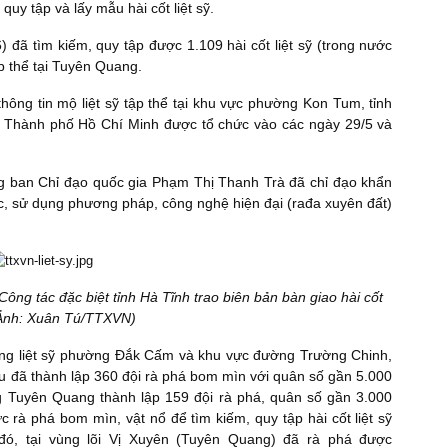
quy tập và lấy mẫu hài cốt liệt sỹ.
 đã tìm kiếm, quy tập được 1.109 hài cốt liệt sỹ (trong nước
p thể tại Tuyên Quang.
thông tin mộ liệt sỹ tập thể tại khu vực phường Kon Tum, tỉnh
, Thành phố Hồ Chí Minh được tổ chức vào các ngày 29/5 và
g ban Chỉ đạo quốc gia Phạm Thị Thanh Trà đã chỉ đạo khẩn
c, sử dụng phương pháp, công nghệ hiện đại (rađa xuyên đất)
ông tác đặc biệt tỉnh Hà Tĩnh trao biên bản bàn giao hài cốt
 (Ảnh: Xuân Tú/TTXVN)
rang liệt sỹ phường Đắk Cấm và khu vực đường Trường Chinh,
đã thành lập 360 đội rà phá bom mìn với quân số gần 5.000
ng Tuyên Quang thành lập 159 đội rà phá, quân số gần 3.000
c rà phá bom mìn, vật nổ để tìm kiếm, quy tập hài cốt liệt sỹ
 đó, tại vùng lõi Vị Xuyên (Tuyên Quang) đã rà phá được