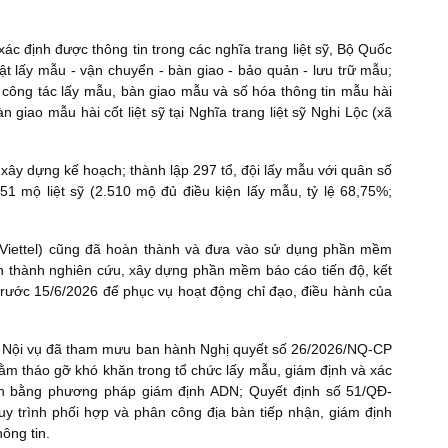
xác định được thông tin trong các nghĩa trang liệt sỹ, Bộ Quốc
t lấy mẫu - vận chuyển - bàn giao - bảo quản - lưu trữ mẫu;
 công tác lấy mẫu, bàn giao mẫu và số hóa thông tin mẫu hài
àn giao mẫu hài cốt liệt sỹ tại Nghĩa trang liệt sỹ Nghi Lộc (xã
xây dựng kế hoạch; thành lập 297 tổ, đội lấy mẫu với quân số
651 mộ liệt sỹ (2.510 mộ đủ điều kiện lấy mẫu, tỷ lệ 68,75%;
(Viettel) cũng đã hoàn thành và đưa vào sử dụng phần mềm
oàn thành nghiên cứu, xây dựng phần mềm báo cáo tiến độ, kết
rước 15/6/2026 để phục vụ hoạt động chỉ đạo, điều hành của
, Bộ Nội vụ đã tham mưu ban hành Nghị quyết số 26/2026/NQ-CP
ằm tháo gỡ khó khăn trong tổ chức lấy mẫu, giám định và xác
g tin bằng phương pháp giám định ADN; Quyết định số 51/QĐ-
 trình phối hợp và phân công địa bàn tiếp nhận, giám định
hông tin.