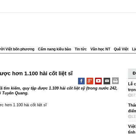
ời Việt bốn phương
Cẩm nang kiều bào
Tin tức
Văn học NT
Quê Việt
Lị
ợc hơn 1.100 hài cốt liệt sĩ
Đ
Lễ 
ã tìm kiếm, quy tập được 1.109 hài cốt liệt sỹ (trong nước 242,
trọ
ại Tuyên Quang.
07
Thá
điểm
13
Việt
tìn