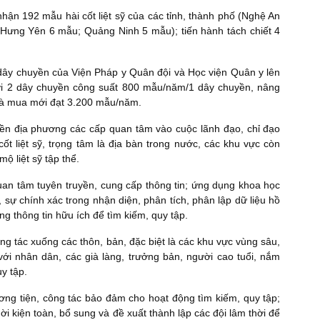
hận 192 mẫu hài cốt liệt sỹ của các tỉnh, thành phố (Nghệ An
Hưng Yên 6 mẫu; Quảng Ninh 5 mẫu); tiến hành tách chiết 4
dây chuyền của Viện Pháp y Quân đội và Học viện Quân y lên
i 2 dây chuyền công suất 800 mẫu/năm/1 dây chuyền, nâng
 và mua mới đạt 3.200 mẫu/năm.
yền địa phương các cấp quan tâm vào cuộc lãnh đạo, chỉ đạo
ốt liệt sỹ, trọng tâm là địa bàn trong nước, các khu vực còn
mộ liệt sỹ tập thể.
quan tâm tuyên truyền, cung cấp thông tin; ứng dụng khoa học
 sự chính xác trong nhận diện, phân tích, phân lập dữ liệu hồ
ờng thông tin hữu ích để tìm kiếm, quy tập.
ông tác xuống các thôn, bản, đặc biệt là các khu vực vùng sâu,
 với nhân dân, các già làng, trưởng bản, người cao tuổi, nắm
y tập.
ơng tiện, công tác bảo đảm cho hoạt động tìm kiếm, quy tập;
ời kiện toàn, bổ sung và đề xuất thành lập các đội lâm thời để