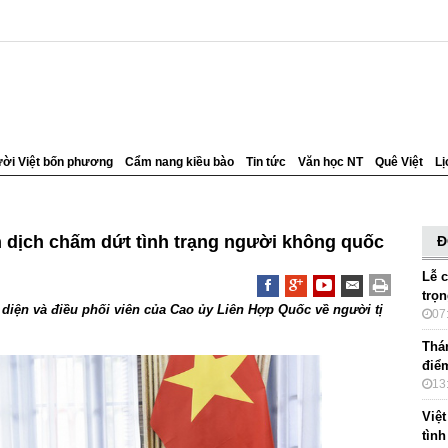
ời Việt bốn phương
Cẩm nang kiều bào
Tin tức
Văn học NT
Quê Việt
Lị
ến dịch chấm dứt tình trạng người không quốc
Đ
Lễ 
trọ
diện và điều phối viên của Cao ủy Liên Hợp Quốc về người tị
07
Thá
điểm
13
Việt
tìn