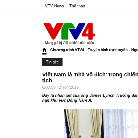
VTV News
Thể thao
Chương trình VTV4
Truyền hình trực tuyến
Ngư
Tin tức
Việt Nam là 'nhà vô địch' trong chi
tịch
00:59 | 27/04/2019
Đây là nhận xét của ông James Lynch Trưởng đại 
nạn khu vực Đông Nam Á.