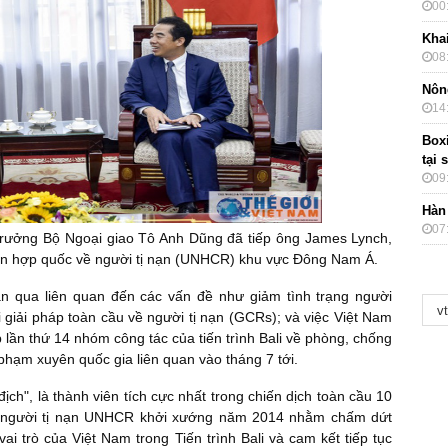
00
Kha
08
Nôn
14
Box
tại 
09
Hàn
07
 trưởng Bộ Ngoại giao Tô Anh Dũng đã tiếp ông James Lynch,
iên hợp quốc về người tị nạn (UNHCR) khu vực Đông Nam Á.
an qua liên quan đến các vấn đề như giảm tình trạng người
i giải pháp toàn cầu về người tị nạn (GCRs); và việc Việt Nam
 lần thứ 14 nhóm công tác của tiến trình Bali về phòng, chống
phạm xuyên quốc gia liên quan vào tháng 7 tới.
ch", là thành viên tích cực nhất trong chiến dịch toàn cầu 10
người tị nạn
UNHCR khởi xướng năm 2014 nhằm chấm dứt
ai trò của Việt Nam trong Tiến trình Bali và cam kết tiếp tục