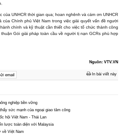
m.
tác của UNHCR thời gian qua; hoan nghênh và cám ơn UNHCR
ả của Chính phủ Việt Nam trong việc giải quyết vấn đề người
hành chính và kỹ thuật cần thiết cho việc tổ chức thành công
a thuận
Gói giải pháp toàn cầu về người tị nạn
GCRs phù hợp
Nguồn: VTV.VN
In bài viết này
 nông nghiệp bền vững
 thấy sức mạnh của ngoại giao tâm công
ốc hội Việt Nam - Thái Lan
iến lược toàn diện với Malaysia
hơ về Việt Nam