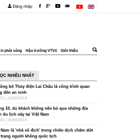
Đăng nhập
ch phát sóng
Hậu trường VTV4
Giới thiệu
ỌC NHIỀU NHẤT
công bố Thủy điện Lai Châu là công trình quan
ng đến an ninh
:51 | 12/08/2019
ng 10, du khách không nên bỏ qua những địa
 du lịch này tại Việt Nam
:01 | 30/09/2019
 Nam là 'nhà vô địch' trong chiến dịch chấm dứt
h trạng người không quốc tịch